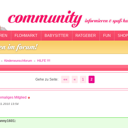
REN
FLOHMARKT
BABYSITTER
RATGEBER
FUN
SHOP
Kinderwunschforum
HILFE !!!!
Gehe zu Seite:
««
«
1
2
maliges Mitglied
11.2010 13:54
sunny1601: