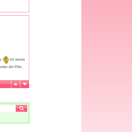
v.
Ich weine
der die Pille,