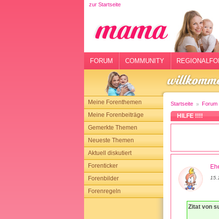
zur Startseite
rtseite
rum
mmunity
FORUM
COMMUNITY
REGIONALFO
gionalforen
ohmarkt
Meine Forenthemen
Startseite
Forum
ysitter
Meine Forenbeiträge
HILFE !!!!
Gemerkte Themen
tgeber
Neueste Themen
n
Aktuell diskutiert
Forenticker
Ehe
opping
Forenbilder
15.
Forenregeln
sloggen
Zitat von 