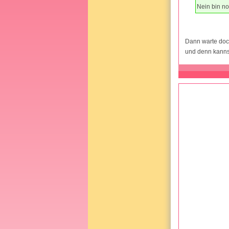
Nein bin no
Dann warte doc
und denn kanns