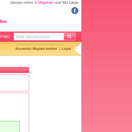
Gerade online:
6 Mitglieder
und 992 Gäste
FORUM
Meine Forenthemen
Meine Forenbeiträge
PING
Gemerkte Themen
Kostenlos Mitglied werden
Login
Neueste Themen
Aktuell diskutiert
Forenticker
Forenbilder
Forenregeln