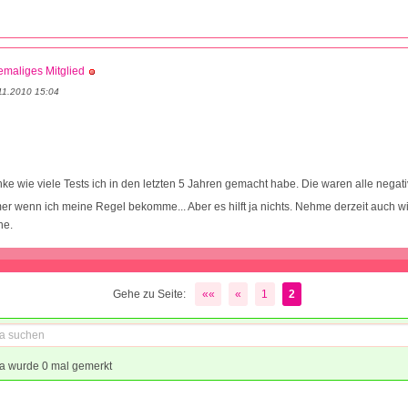
maliges Mitglied
11.2010 15:04
e wie viele Tests ich in den letzten 5 Jahren gemacht habe. Die waren alle negati
mer wenn ich meine Regel bekomme... Aber es hilft ja nichts. Nehme derzeit auch wie
he.
Gehe zu Seite:
««
«
1
2
a wurde 0 mal gemerkt