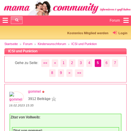
Forum
Kostenlos Mitglied werden
Login
Startseite
Forum
Kinderwunschforum
ICSI und Punktion
ICSI und Punktion
Gehe zu Seite:
««
«
1
2
3
4
5
6
7
8
9
»
»»
gommel
3912 Beiträge
16.02.2023 15:35
Zitat von Vollweib:
Zitat von gommel: