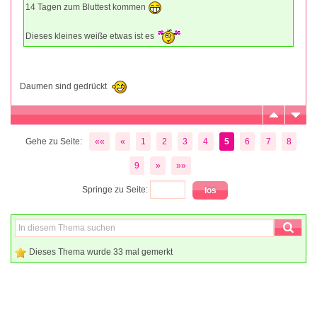
14 Tagen zum Bluttest kommen
Dieses kleines weiße etwas ist es
Daumen sind gedrückt
Gehe zu Seite:
««
«
1
2
3
4
5
6
7
8
9
»
»»
Springe zu Seite:
Dieses Thema wurde 33 mal gemerkt