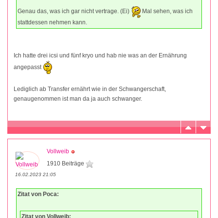
Genau das, was ich gar nicht vertrage. (Ei)
Mal sehen, was ich
stattdessen nehmen kann.
Ich hatte drei icsi und fünf kryo und hab nie was an der Ernährung
angepasst
Lediglich ab Transfer ernährt wie in der Schwangerschaft,
genaugenommen ist man da ja auch schwanger.
Vollweib
1910 Beiträge
16.02.2023 21:05
Zitat von Poca:
Zitat von Vollweib: