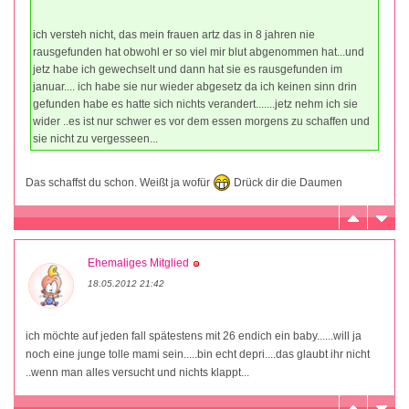
ich versteh nicht, das mein frauen artz das in 8 jahren nie
rausgefunden hat obwohl er so viel mir blut abgenommen hat...und
jetz habe ich gewechselt und dann hat sie es rausgefunden im
januar.... ich habe sie nur wieder abgesetz da ich keinen sinn drin
gefunden habe es hatte sich nichts verandert.......jetz nehm ich sie
wider ..es ist nur schwer es vor dem essen morgens zu schaffen und
sie nicht zu vergesseen...
Das schaffst du schon. Weißt ja wofür
Drück dir die Daumen
Ehemaliges Mitglied
18.05.2012 21:42
ich möchte auf jeden fall spätestens mit 26 endich ein baby......will ja
noch eine junge tolle mami sein.....bin echt depri....das glaubt ihr nicht
..wenn man alles versucht und nichts klappt...