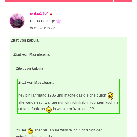
saskia1984
13103 Beiträge
18.05.2012 21:32
Zitat von kabuja:
Zitat von Masabuana:
Zitat von kabuja:
Zitat von Masabuana:
hey bin jahrgang 1986 und mache das gleiche durch
alle werden schwanger nur ich nicht hab im übrigen auch ne
sd unterfunktion
in welchem üz bist du ??
23. ter
aber bis januar wusste ich nichts von der
unterfunktion.. und du