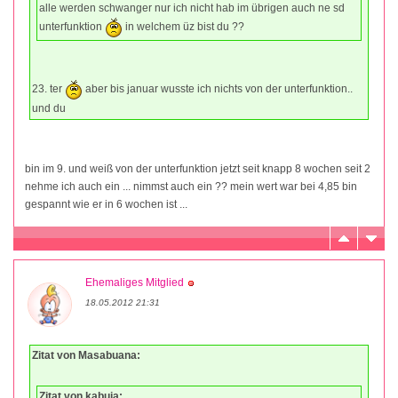
alle werden schwanger nur ich nicht hab im übrigen auch ne sd
unterfunktion
in welchem üz bist du ??
23. ter
aber bis januar wusste ich nichts von der unterfunktion..
und du
bin im 9. und weiß von der unterfunktion jetzt seit knapp 8 wochen seit 2
nehme ich auch ein ... nimmst auch ein ?? mein wert war bei 4,85 bin
gespannt wie er in 6 wochen ist ...
Ehemaliges Mitglied
18.05.2012 21:31
Zitat von Masabuana:
Zitat von kabuja: