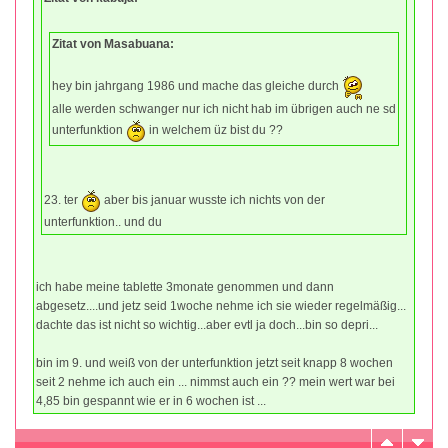
Zitat von Masabuana:
hey bin jahrgang 1986 und mache das gleiche durch
alle werden schwanger nur ich nicht hab im übrigen auch ne sd
unterfunktion
in welchem üz bist du ??
23. ter
aber bis januar wusste ich nichts von der
unterfunktion.. und du
ich habe meine tablette 3monate genommen und dann
abgesetz....und jetz seid 1woche nehme ich sie wieder regelmäßig...
dachte das ist nicht so wichtig...aber evtl ja doch...bin so depri...
bin im 9. und weiß von der unterfunktion jetzt seit knapp 8 wochen
seit 2 nehme ich auch ein ... nimmst auch ein ?? mein wert war bei
4,85 bin gespannt wie er in 6 wochen ist ...