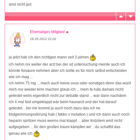
sind nicht gut.
Ehemaliges Mitglied
18.05.2012 22:02
ja jetzt hab ich den richtigen mann seit 3 jahren
ich nehm nix weiter der arzt bei der sd untersuchung meinte auch ich
könnte folsäure nehmen aber ich sollte es für mich selbst entscheiden
wie ich mag ...
ich nehm 75 mg ... mach auch keine ovus oder sonstiges denn das würd
mich nur wieder kirre machen glaub ich ... mein fa hats damals nicht
getestet weils eigentlich nicht zur debatte stand ... war dann nachdem
ich 4 mal fast umgeklappt wär beim hausarzt und der hat darauf
getestet... bei mir kommt ja auch noch dazu das ich ne
blutgerinnungsstörung hab ( faktor v mutation ) und ich dann auch noch
heparin spritzen muss wenns mal klappt ... aber trotzdem wird nicht
aufgegeben ... für den großen traum kämpfen wir .. du schaffst das
genau wie ich