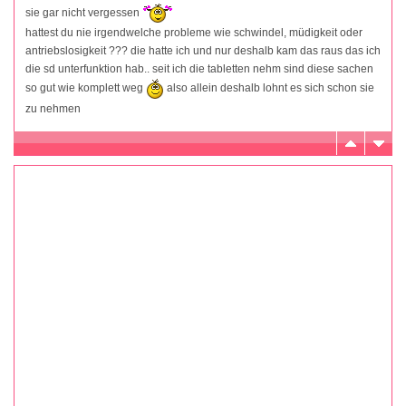
sie gar nicht vergessen
hattest du nie irgendwelche probleme wie schwindel, müdigkeit oder
antriebslosigkeit ??? die hatte ich und nur deshalb kam das raus das ich
die sd unterfunktion hab.. seit ich die tabletten nehm sind diese sachen
so gut wie komplett weg
also allein deshalb lohnt es sich schon sie
zu nehmen