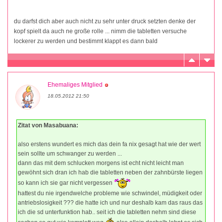
du darfst dich aber auch nicht zu sehr unter druck setzten denke der
kopf spielt da auch ne große rolle ... nimm die tabletten versuche
lockerer zu werden und bestimmt klappt es dann bald
Ehemaliges Mitglied
18.05.2012 21:50
Zitat von Masabuana:
also erstens wundert es mich das dein fa nix gesagt hat wie der wert
sein sollte um schwanger zu werden ...
dann das mit dem schlucken morgens ist echt nicht leicht man
gewöhnt sich dran ich hab die tabletten neben der zahnbürste liegen
so kann ich sie gar nicht vergessen
hattest du nie irgendwelche probleme wie schwindel, müdigkeit oder
antriebslosigkeit ??? die hatte ich und nur deshalb kam das raus das
ich die sd unterfunktion hab.. seit ich die tabletten nehm sind diese