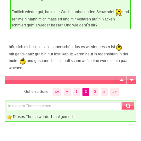
Endlich wieder gut, hatte die Woche anhaltenden Schwindel
und
seit mein Mann mich massiert und mir Voltaren auf´n Nacken
schmiert geht´s wieder besser. Und wie geht´s dir?
hört sich nicht so toll an ... aber schön das es wieder besser ist
mir gehts ganz gut bin nur total kaputt waren heut in regensburg in der
metro
und gespannt bin ich halt schon auf meine werte in ein paar
wochen
Gehe zu Seite:
««
«
1
2
3
»
»»
Dieses Thema wurde 1 mal gemerkt