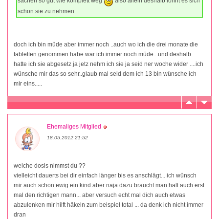
sachen so gut wie komplett weg
also allein deshalb lohnt es sich
schon sie zu nehmen
doch ich bin müde aber immer noch ..auch wo ich die drei monate die
tabletten genommen habe war ich immer noch müde...und deshalb
hatte ich sie abgesetz ja jetz nehm ich sie ja seid ner woche wider ....ich
wünsche mir das so sehr..glaub mal seid dem ich 13 bin wünsche ich
mir eins.....
Ehemaliges Mitglied
18.05.2012 21:52
welche dosis nimmst du ??
vielleicht dauerts bei dir einfach länger bis es anschlägt... ich wünsch
mir auch schon ewig ein kind aber naja dazu braucht man halt auch erst
mal den richtigen mann... aber versuch echt mal dich auch etwas
abzulenken mir hilft häkeln zum beispiel total ... da denk ich nicht immer
dran