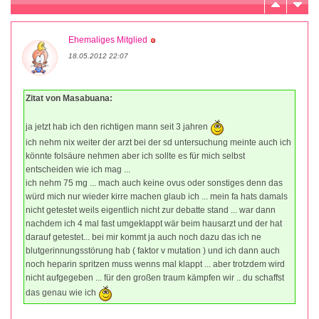
Ehemaliges Mitglied
18.05.2012 22:07
Zitat von Masabuana:
ja jetzt hab ich den richtigen mann seit 3 jahren
ich nehm nix weiter der arzt bei der sd untersuchung meinte auch ich
könnte folsäure nehmen aber ich sollte es für mich selbst
entscheiden wie ich mag ...
ich nehm 75 mg ... mach auch keine ovus oder sonstiges denn das
würd mich nur wieder kirre machen glaub ich ... mein fa hats damals
nicht getestet weils eigentlich nicht zur debatte stand ... war dann
nachdem ich 4 mal fast umgeklappt wär beim hausarzt und der hat
darauf getestet... bei mir kommt ja auch noch dazu das ich ne
blutgerinnungsstörung hab ( faktor v mutation ) und ich dann auch
noch heparin spritzen muss wenns mal klappt ... aber trotzdem wird
nicht aufgegeben ... für den großen traum kämpfen wir .. du schaffst
das genau wie ich