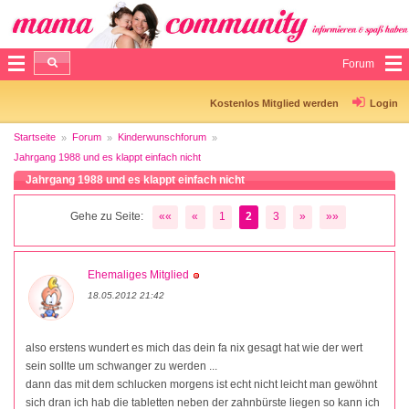
Forum
Kostenlos Mitglied werden
Login
Startseite
Forum
Kinderwunschforum
Jahrgang 1988 und es klappt einfach nicht
Jahrgang 1988 und es klappt einfach nicht
Gehe zu Seite:
««
«
1
2
3
»
»»
Ehemaliges Mitglied
18.05.2012 21:42
also erstens wundert es mich das dein fa nix gesagt hat wie der wert
sein sollte um schwanger zu werden ...
dann das mit dem schlucken morgens ist echt nicht leicht man gewöhnt
sich dran ich hab die tabletten neben der zahnbürste liegen so kann ich