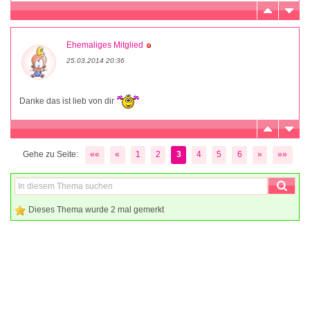
Ehemaliges Mitglied
25.03.2014 20:36
Danke das ist lieb von dir
Gehe zu Seite:
««
«
1
2
3
4
5
6
»
»»
Dieses Thema wurde 2 mal gemerkt