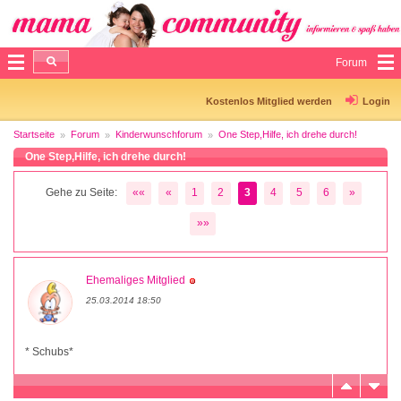
Forum
Kostenlos Mitglied werden
Login
Startseite
Forum
Kinderwunschforum
One Step,Hilfe, ich drehe durch!
One Step,Hilfe, ich drehe durch!
Gehe zu Seite:
««
«
1
2
3
4
5
6
»
»»
Ehemaliges Mitglied
25.03.2014 18:50
* Schubs*