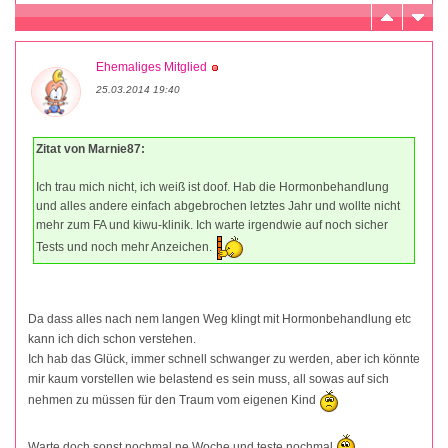
Ehemaliges Mitglied
25.03.2014 19:40
Zitat von Marnie87:
Ich trau mich nicht, ich weiß ist doof. Hab die Hormonbehandlung
und alles andere einfach abgebrochen letztes Jahr und wollte nicht
mehr zum FA und kiwu-klinik. Ich warte irgendwie auf noch sicher
Tests und noch mehr Anzeichen.
Da dass alles nach nem langen Weg klingt mit Hormonbehandlung etc
kann ich dich schon verstehen.
Ich hab das Glück, immer schnell schwanger zu werden, aber ich könnte
mir kaum vorstellen wie belastend es sein muss, all sowas auf sich
nehmen zu müssen für den Traum vom eigenen Kind
Warte doch sonst nochmal ne Woche und teste nochmal