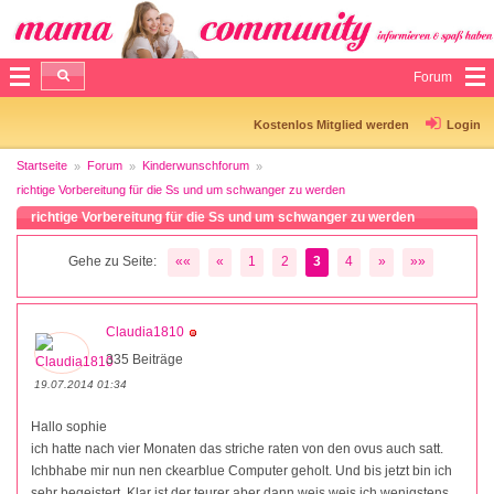
Forum
Kostenlos Mitglied werden
Login
Startseite
Forum
Kinderwunschforum
richtige Vorbereitung für die Ss und um schwanger zu werden
richtige Vorbereitung für die Ss und um schwanger zu werden
Gehe zu Seite:
««
«
1
2
3
4
»
»»
Claudia1810
335 Beiträge
19.07.2014 01:34
Hallo sophie
ich hatte nach vier Monaten das striche raten von den ovus auch satt.
Ichbhabe mir nun nen ckearblue Computer geholt. Und bis jetzt bin ich
sehr begeistert. Klar ist der teurer aber dann weis weis ich wenigstens