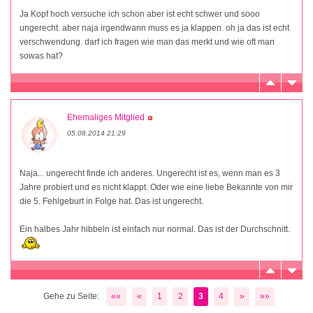
Ja Kopf hoch versuche ich schon aber ist echt schwer und sooo
ungerecht. aber naja irgendwann muss es ja klappen. oh ja das ist echt
verschwendung. darf ich fragen wie man das merkt und wie oft man
sowas hat?
Ehemaliges Mitglied
05.08.2014 21:29
Naja... ungerecht finde ich anderes. Ungerecht ist es, wenn man es 3
Jahre probiert und es nicht klappt. Oder wie eine liebe Bekannte von mir
die 5. Fehlgeburt in Folge hat. Das ist ungerecht.
Ein halbes Jahr hibbeln ist einfach nur normal. Das ist der Durchschnitt.
Gehe zu Seite:
««
«
1
2
3
4
»
»»