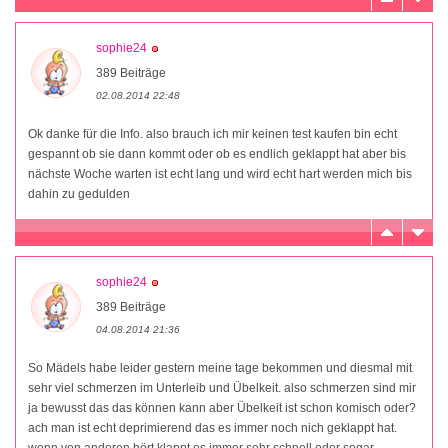
sophie24
389 Beiträge
02.08.2014 22:48
Ok danke für die Info. also brauch ich mir keinen test kaufen bin echt
gespannt ob sie dann kommt oder ob es endlich geklappt hat aber bis
nächste Woche warten ist echt lang und wird echt hart werden mich bis
dahin zu gedulden
sophie24
389 Beiträge
04.08.2014 21:36
So Mädels habe leider gestern meine tage bekommen und diesmal mit
sehr viel schmerzen im Unterleib und Übelkeit. also schmerzen sind mir
ja bewusst das das können kann aber Übelkeit ist schon komisch oder?
ach man ist echt deprimierend das es immer noch nich geklappt hat.
wenn von anderen hört klappt es immer sehr schnell oder sogar