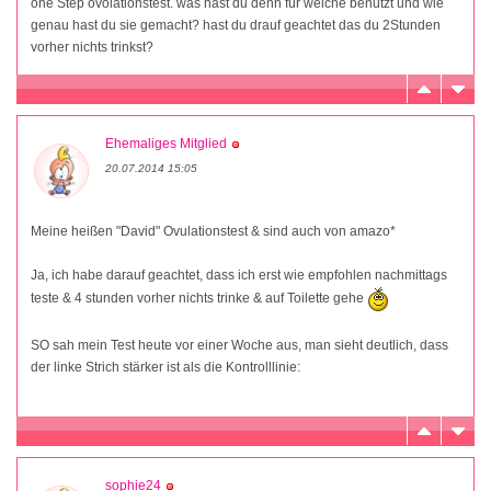
one Step ovolationstest. was hast du denn für welche benutzt und wie
genau hast du sie gemacht? hast du drauf geachtet das du 2Stunden
vorher nichts trinkst?
Ehemaliges Mitglied
20.07.2014 15:05
Meine heißen "David" Ovulationstest & sind auch von amazo*
Ja, ich habe darauf geachtet, dass ich erst wie empfohlen nachmittags
teste & 4 stunden vorher nichts trinke & auf Toilette gehe
SO sah mein Test heute vor einer Woche aus, man sieht deutlich, dass
der linke Strich stärker ist als die Kontrolllinie:
sophie24