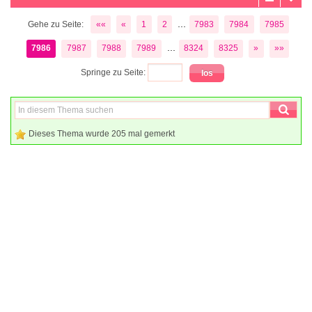
...
Gehe zu Seite:
««
«
1
2
7983
7984
7985
...
7986
7987
7988
7989
8324
8325
»
»»
Springe zu Seite:
Dieses Thema wurde 205 mal gemerkt