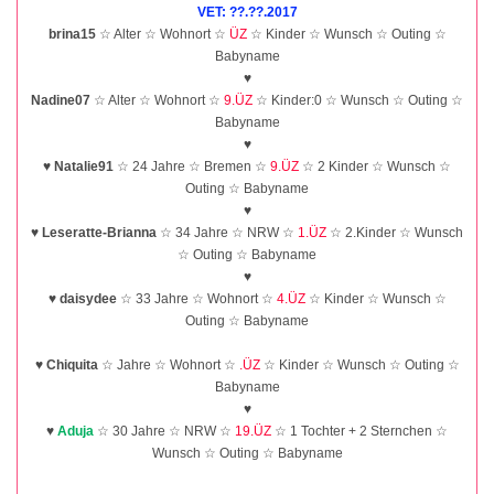
VET: ??.??.2017
brina15
☆ Alter ☆ Wohnort ☆
ÜZ
☆ Kinder ☆ Wunsch ☆ Outing ☆
Babyname
♥
Nadine07
☆ Alter ☆ Wohnort ☆
9.ÜZ
☆ Kinder:0 ☆ Wunsch ☆ Outing ☆
Babyname
♥
♥
Natalie91
☆ 24 Jahre ☆ Bremen ☆
9.ÜZ
☆ 2 Kinder ☆ Wunsch ☆
Outing ☆ Babyname
♥
♥
Leseratte-Brianna
☆ 34 Jahre ☆ NRW ☆
1.ÜZ
☆ 2.Kinder ☆ Wunsch
☆ Outing ☆ Babyname
♥
♥
daisydee
☆ 33 Jahre ☆ Wohnort ☆
4.ÜZ
☆ Kinder ☆ Wunsch ☆
Outing ☆ Babyname
♥
Chiquita
☆ Jahre ☆ Wohnort ☆
.ÜZ
☆ Kinder ☆ Wunsch ☆ Outing ☆
Babyname
♥
♥
Aduja
☆ 30 Jahre ☆ NRW ☆
19.ÜZ
☆ 1 Tochter + 2 Sternchen ☆
Wunsch ☆ Outing ☆ Babyname