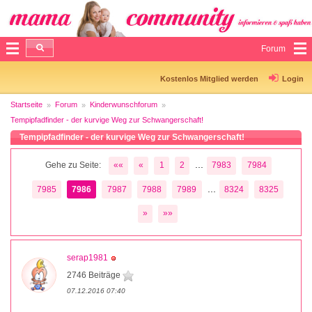
Forum
Kostenlos Mitglied werden
Login
Startseite
Forum
Kinderwunschforum
Tempipfadfinder - der kurvige Weg zur Schwangerschaft!
Tempipfadfinder - der kurvige Weg zur Schwangerschaft!
...
Gehe zu Seite:
««
«
1
2
7983
7984
...
7985
7986
7987
7988
7989
8324
8325
»
»»
serap1981
2746 Beiträge
07.12.2016 07:40