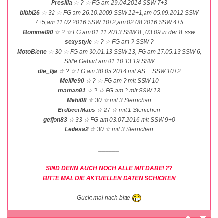
Presilla
☆ ? ☆ FG am 29.04.2014 SSW 7+3
bibbi26
☆ 32 ☆ FG am 26.10.2009 SSW 12+1,am 05.09.2012 SSW
7+5,am 11.02.2016 SSW 10+2,am 02.08.2016 SSW 4+5
Bommel90
☆ ? ☆ FG am 01.11.2013 SSW 8 , 03.09 in der 8. ssw
sexystyle
☆ ? ☆ FG am ? SSW ?
MotoBiene
☆ 30 ☆ FG am 30.01.13 SSW 13, FG am 17.05.13 SSW 6,
Stille Geburt am 01.10.13 19 SSW
die_lija
☆ ? ☆ FG am 30.05.2014 mit AS.... SSW 10+2
Melllie90
☆ ? ☆ FG am ? mit SSW 10
maman91
☆ ? ☆ FG am ? mit SSW 13
Mehi08
☆ 30 ☆ mit 3 Sternchen
ErdbeerMaus
☆ 27 ☆ mit 1 Sternchen
gefjon83
☆ 33 ☆ FG am 03.07.2016 mit SSW 9+0
Ledesa2
☆ 30 ☆ mit 3 Sternchen
__________________________________________________
______
SIND DENN AUCH NOCH ALLE MIT DABEI ??
BITTE MAL DIE AKTUELLEN DATEN SCHICKEN
Guckt mal nach bitte