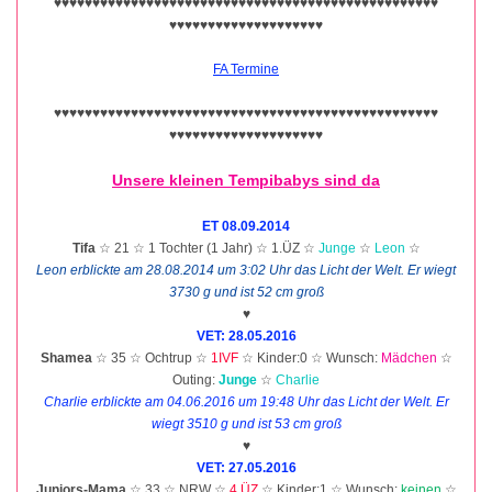
♥♥♥♥♥♥♥♥♥♥♥♥♥♥♥♥♥♥♥♥♥♥♥♥♥♥♥♥♥♥♥♥♥♥♥♥♥♥♥♥♥♥♥♥♥♥♥♥♥♥
♥♥♥♥♥♥♥♥♥♥♥♥♥♥♥♥♥♥♥♥
FA Termine
♥♥♥♥♥♥♥♥♥♥♥♥♥♥♥♥♥♥♥♥♥♥♥♥♥♥♥♥♥♥♥♥♥♥♥♥♥♥♥♥♥♥♥♥♥♥♥♥♥♥
♥♥♥♥♥♥♥♥♥♥♥♥♥♥♥♥♥♥♥♥
Unsere kleinen Tempibabys sind da
ET 08.09.2014
Tifa
☆ 21 ☆ 1 Tochter (1 Jahr) ☆ 1.ÜZ ☆
Junge
☆
Leon
☆
Leon erblickte am 28.08.2014 um 3:02 Uhr das Licht der Welt. Er wiegt
3730 g und ist 52 cm groß
♥
VET: 28.05.2016
Shamea
☆ 35 ☆ Ochtrup ☆
1IVF
☆ Kinder:0 ☆ Wunsch:
Mädchen
☆
Outing:
Junge
☆
Charlie
Charlie erblickte am 04.06.2016 um 19:48 Uhr das Licht der Welt. Er
wiegt 3510 g und ist 53 cm groß
♥
VET: 27.05.2016
Juniors-Mama
☆ 33 ☆ NRW ☆
4.ÜZ
☆ Kinder:1 ☆ Wunsch:
keinen
☆