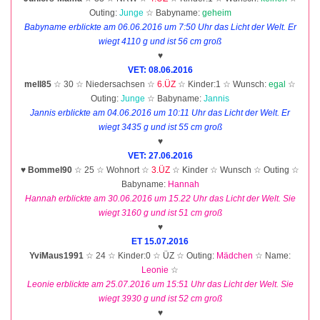
Outing:
Junge
☆ Babyname:
geheim
Babyname erblickte am 06.06.2016 um 7:50 Uhr das Licht der Welt. Er
wiegt 4110 g und ist 56 cm groß
♥
VET: 08.06.2016
mell85
☆ 30 ☆ Niedersachsen ☆
6.ÜZ
☆ Kinder:1 ☆ Wunsch:
egal
☆
Outing:
Junge
☆ Babyname:
Jannis
Jannis erblickte am 04.06.2016 um 10:11 Uhr das Licht der Welt. Er
wiegt 3435 g und ist 55 cm groß
♥
VET: 27.06.2016
♥
Bommel90
☆ 25 ☆ Wohnort ☆
3.ÜZ
☆ Kinder ☆ Wunsch ☆ Outing ☆
Babyname:
Hannah
Hannah erblickte am 30.06.2016 um 15.22 Uhr das Licht der Welt. Sie
wiegt 3160 g und ist 51 cm groß
♥
ET 15.07.2016
YviMaus1991
☆ 24 ☆ Kinder:0 ☆ ÜZ ☆ Outing:
Mädchen
☆ Name:
Leonie
☆
Leonie erblickte am 25.07.2016 um 15:51 Uhr das Licht der Welt. Sie
wiegt 3930 g und ist 52 cm groß
♥