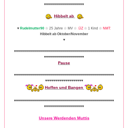
♥♥♥♥♥♥♥♥♥♥♥♥♥♥♥♥♥♥♥♥
Hibbelt ab
♥
Rudelmutter90
☆ 25 Jahre ☆ MV ☆
.ÜZ
☆ 1 Kind ☆
NMT:
Hibbelt ab Oktober/November
♥
♥♥♥♥♥♥♥♥♥♥♥♥♥♥♥♥♥♥♥♥♥♥♥♥♥♥♥♥♥♥♥♥♥♥♥♥♥♥♥♥♥♥♥♥♥♥♥♥♥♥
♥♥♥♥♥♥♥♥♥♥♥♥♥♥♥♥♥♥♥♥
Pause
♥♥♥♥♥♥♥♥♥♥♥♥♥♥♥♥♥♥♥♥♥♥♥♥♥♥♥♥♥♥♥♥♥♥♥♥♥♥♥♥♥♥♥♥♥♥♥♥♥♥
♥♥♥♥♥♥♥♥♥♥♥♥♥♥♥♥♥♥♥
Hoffen und Bangen
♥♥♥♥♥♥♥♥♥♥♥♥♥♥♥♥♥♥♥♥♥♥♥♥♥♥♥♥♥♥♥♥♥♥♥♥♥♥♥♥♥♥♥♥♥♥♥♥♥♥
♥♥♥♥♥♥♥♥♥♥♥♥♥♥♥♥♥♥♥♥
Unsere Werdenden Muttis