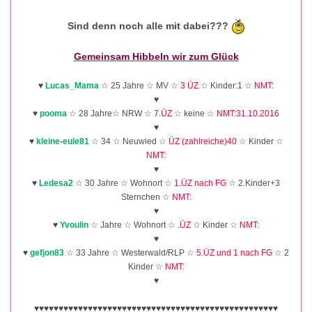
Sind denn noch alle mit dabei???
Gemeinsam Hibbeln wir zum Glück
♥
Lucas_Mama
☆ 25 Jahre ☆ MV ☆
3 ÜZ
☆ Kinder:1 ☆
NMT:
♥
♥
pooma
☆ 28 Jahre☆ NRW ☆
7.ÜZ
☆ keine ☆
NMT:31.10.2016
♥
♥
kleine-eule81
☆ 34 ☆ Neuwied ☆
ÜZ (zahlreiche)40
☆ Kinder ☆
NMT:
♥
♥
Ledesa2
☆ 30 Jahre ☆ Wohnort ☆
1.ÜZ nach FG
☆ 2.Kinder+3
Sternchen ☆
NMT:
♥
♥
Yvoulin
☆ Jahre ☆ Wohnort ☆
.ÜZ
☆ Kinder ☆
NMT:
♥
♥
gefjon83
☆ 33 Jahre ☆ Westerwald/RLP ☆
5.ÜZ und 1 nach FG
☆ 2
Kinder ☆
NMT:
♥
♥♥♥♥♥♥♥♥♥♥♥♥♥♥♥♥♥♥♥♥♥♥♥♥♥♥♥♥♥♥♥♥♥♥♥♥♥♥♥♥♥♥♥♥♥♥♥♥♥♥