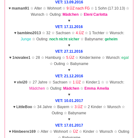
VET: 13.09.2016
♥
maman91
☆ Alter ☆ Wohnort ☆
9.ÜZ nach FG
☆ 1 Sohn (17.10.13) ☆
Wunsch ☆ Outing:
Mädchen
☆
Eleni Carlotta
♥
VET: 17.11.2016
♥
bambino2013
☆ 32 ☆ Sachsen ☆
4.ÜZ
☆ 1 Tochter ☆ Wunsch:
Junge
☆ Outing:
noch nicht sicher
☆ Babyname:
geheim
♥
VET: 27.11.2016
♥
1novalee1
☆ 28 ☆ Hamburg ☆
5.ÜZ
☆ Kinder:keine ☆ Wunsch:
egal
☆ Outing ☆ Babyname
♥
VET: 21.12.2016
♥
vivi20
☆ 27 Jahre ☆ Sachsen ☆
1.ÜZ
☆ Kinder:1 ☆ ☆ Wunsch:
Mädchen
☆ Outing:
Mädchen
☆
Emma Amelia
♥
VET: 10.01.2017
♥
LittleBoo
☆ 34 Jahre ☆ Bayern ☆
3.ÜZ
☆ 2 Kinder ☆ Wunsch ☆
Outing ☆ Babyname
♥
VET: 17.01.2017
♥
Himbeere169
☆ Alter ☆ Wohnort ☆
ÜZ
☆ Kinder ☆ Wunsch ☆ Outing
☆ Babyname