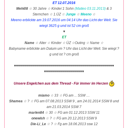
ET 12.07.2016
Mehi08
☆ 30 Jahre ☆ Kinder:1 Sohn
(Matteo 03.11.2013)
& 3
Sternchen ☆ 1.ÜZ ☆
Junge
☆
Meeno
☆
Meeno erblickte am 19.07.2016 um 04:14 Uhr das Licht der Welt. Sie
wiegt 3625 g und ist 52 cm groß
♥
ET
Name
☆ Alter ☆ Kinder ☆ ÜZ ☆Outing ☆ Name ☆
Babyname erblickte am Datum um ? Uhr das Licht der Welt. Sie wiegt ?
g und ist ? cm groß
♥♥♥♥♥♥♥♥♥♥♥♥♥♥♥♥♥♥♥♥♥♥♥♥♥♥♥♥♥♥♥♥♥♥♥♥♥♥♥♥♥♥♥♥♥♥♥♥♥♥
♥♥♥♥♥♥♥♥♥♥♥♥♥♥♥♥♥♥♥♥
Unsere Engelchen aus dem Thread - Für immer im Herzen
miamo
☆ 33 ☆ FG am ... SSW ....
Shamea
☆ ? ☆ FG am 07.08.2013 SSW 9 , am 24.01.2014 SSW 8 und
am 21.03.2014 SSW 7
marlen84
☆ 30 ☆ FG am 01.12.2013 SSW 11
onewish
☆ ? ☆ FG am 20.12.2013 SSW 9
Die-Li_Le
☆ ? ☆ Fg am 18.06.2013 ssw 12