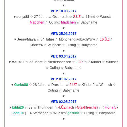
♥
VET: 18.03.2017
♥
sonja88
☆ 27 Jahre ☆ Österreich ☆
2.ÜZ
☆ 1.Kind ☆ Wunsch:
Mädchen
☆ Outing:
Mädchen
☆ Babyname
♥
VET: 25.03.2017
♥
JessyMaya
☆ 34 Jahre ☆ Mönchengladbach/Nrw ☆
16.ÜZ
☆
Kinder:4 ☆ Wunsch: ☆ Outing ☆ Babyname
♥
VET: 03.04.2017
♥
Maus82
☆ 33 Jahre ☆ Niedersachsen ☆
1.ÜZ
☆ 2.Kinder ☆ Wunsch
☆ Outing ☆ Babyname
♥
VET: 01.07.2017
♥
Gurke88
☆ 28 Jahre ☆ Dresden ☆
2.ÜZ
☆ Kinder:2 ☆ Wunsch ☆
Outing ☆ Babyname
♥
VET: 02.08.2017
♥
bibbi26
☆ 32 ☆ Thüringen ☆
4.ÜZ nach FG(zahlreiche)
☆ (
Fiona,5
/
Leon,10
) + 4 Sternchen ☆ Wunsch:
gesund
☆ Outing ☆ Babyname
♥