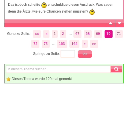
Das ist doch scheiße
entschuldige diesen Ausdruck. Was sagen
denn die Ärzte, wie eure Chancen stehen müssten?
...
Gehe zu Seite:
««
«
1
2
67
68
69
70
71
...
72
73
163
164
»
»»
Springe zu Seite:
Dieses Thema wurde 129 mal gemerkt