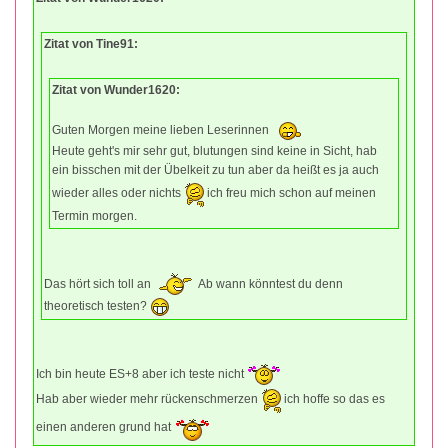
Zitat von Tine91:
Zitat von Wunder1620:
Guten Morgen meine lieben Leserinnen
Heute geht's mir sehr gut, blutungen sind keine in Sicht, hab
ein bisschen mit der Übelkeit zu tun aber da heißt es ja auch
wieder alles oder nichts
ich freu mich schon auf meinen
Termin morgen.
Das hört sich toll an
Ab wann könntest du denn
theoretisch testen?
Ich bin heute ES+8 aber ich teste nicht
Hab aber wieder mehr rückenschmerzen
ich hoffe so das es
einen anderen grund hat