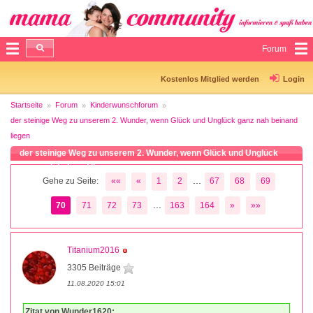
Forum
Kostenlos Mitglied werden
Login
Startseite
Forum
Kinderwunschforum
der steinige Weg zu unserem 2. Wunder, wenn Glück und Unglück ganz nah beinand
liegen
der steinige Weg zu unserem 2. Wunder, wenn Glück und Unglück
ganz nah beinand liegen
...
Gehe zu Seite:
««
«
1
2
67
68
69
...
70
71
72
73
163
164
»
»»
Titanium2016
3305 Beiträge
11.08.2020 15:01
Zitat von Wunder1620: