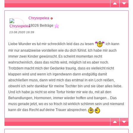
Chrysopelea
18026 Beiträge
13.08.2020 16:39
Liebe Wunder es tut mir schrecklich leid das zu lesen
ich kann
mir nur ansatzweise vorstellen wie du dich fühlst. Ich habe mir auch
immer zwei Kinder gewünscht. Es scheint momentan recht
wahrscheinlich, dass das nichts wird, möglich ist es aber noch.
Trotzdem macht mich der Gedanke traurig, dass es vielleicht nicht
klappen wird und wenn ich irgendwann dann endgültig damit
abschließen muss, dann wird mich das erstmal in ein Loch reißen,
obwohl ich sehr dankbar für meine Tochter bin und sie über alles liebe.
Und ich habe ja nicht so eine Tortur hinter mir wie du, mit all den
Behandlungen, Hormonen, immer wieder hoffen und bangen... Das
muss gerade jetzt, wo es so frisch ist wirklich schlimm sein und niemand
kann dir das Recht auf deine Trauer absprechen.