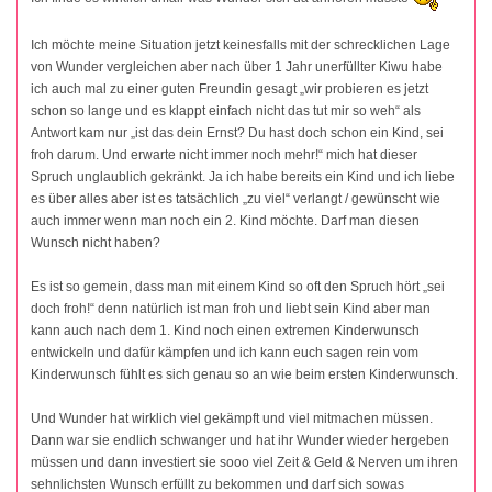
Ich möchte meine Situation jetzt keinesfalls mit der schrecklichen Lage
von Wunder vergleichen aber nach über 1 Jahr unerfüllter Kiwu habe
ich auch mal zu einer guten Freundin gesagt „wir probieren es jetzt
schon so lange und es klappt einfach nicht das tut mir so weh“ als
Antwort kam nur „ist das dein Ernst? Du hast doch schon ein Kind, sei
froh darum. Und erwarte nicht immer noch mehr!“ mich hat dieser
Spruch unglaublich gekränkt. Ja ich habe bereits ein Kind und ich liebe
es über alles aber ist es tatsächlich „zu viel“ verlangt / gewünscht wie
auch immer wenn man noch ein 2. Kind möchte. Darf man diesen
Wunsch nicht haben?
Es ist so gemein, dass man mit einem Kind so oft den Spruch hört „sei
doch froh!“ denn natürlich ist man froh und liebt sein Kind aber man
kann auch nach dem 1. Kind noch einen extremen Kinderwunsch
entwickeln und dafür kämpfen und ich kann euch sagen rein vom
Kinderwunsch fühlt es sich genau so an wie beim ersten Kinderwunsch.
Und Wunder hat wirklich viel gekämpft und viel mitmachen müssen.
Dann war sie endlich schwanger und hat ihr Wunder wieder hergeben
müssen und dann investiert sie sooo viel Zeit & Geld & Nerven um ihren
sehnlichsten Wunsch erfüllt zu bekommen und darf sich sowas