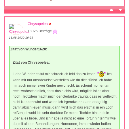
Chrysopelea
18026 Beiträge
13.08.2020 16:55
Zitat von Wunder1620:
Zitat von Chrysopelea:
Liebe Wunder es tut mir schrecklich leid das zu lesen
ich
kann mir nur ansatzweise vorstellen wie du dich fühlst. Ich habe
mir auch immer zwei Kinder gewünscht. Es scheint momentan
recht wahrscheinlich, dass das nichts wird, möglich ist es aber
noch. Trotzdem macht mich der Gedanke traurig, dass es vielleicht
nicht klappen wird und wenn ich irgendwann dann endgültig
damit abschließen muss, dann wird mich das erstmal in ein Loch
reißen, obwohl ich sehr dankbar für meine Tochter bin und sie
über alles liebe. Und ich habe ja nicht so eine Tortur hinter mir wie
du, mit all den Behandlungen, Hormonen, immer wieder hoffen