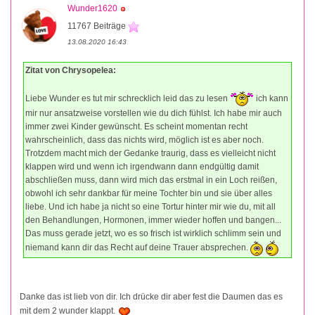
Wunder1620
11767 Beiträge
13.08.2020 16:43
Zitat von Chrysopelea:
Liebe Wunder es tut mir schrecklich leid das zu lesen
ich kann
mir nur ansatzweise vorstellen wie du dich fühlst. Ich habe mir auch
immer zwei Kinder gewünscht. Es scheint momentan recht
wahrscheinlich, dass das nichts wird, möglich ist es aber noch.
Trotzdem macht mich der Gedanke traurig, dass es vielleicht nicht
klappen wird und wenn ich irgendwann dann endgültig damit
abschließen muss, dann wird mich das erstmal in ein Loch reißen,
obwohl ich sehr dankbar für meine Tochter bin und sie über alles
liebe. Und ich habe ja nicht so eine Tortur hinter mir wie du, mit all
den Behandlungen, Hormonen, immer wieder hoffen und bangen...
Das muss gerade jetzt, wo es so frisch ist wirklich schlimm sein und
niemand kann dir das Recht auf deine Trauer absprechen.
Danke das ist lieb von dir. Ich drücke dir aber fest die Daumen das es
mit dem 2 wunder klappt.