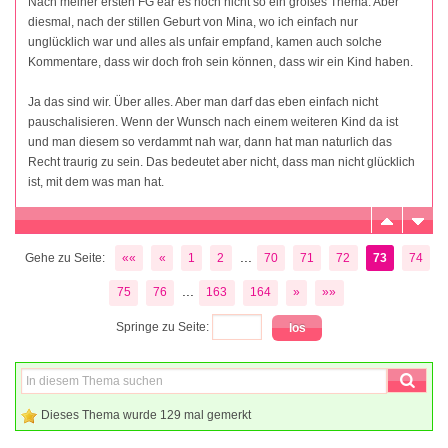
Nach meiner ersten FG ear es noch nicht so ein großes Thema. Aber
diesmal, nach der stillen Geburt von Mina, wo ich einfach nur
unglücklich war und alles als unfair empfand, kamen auch solche
Kommentare, dass wir doch froh sein können, dass wir ein Kind haben.
Ja das sind wir. Über alles. Aber man darf das eben einfach nicht
pauschalisieren. Wenn der Wunsch nach einem weiteren Kind da ist
und man diesem so verdammt nah war, dann hat man naturlich das
Recht traurig zu sein. Das bedeutet aber nicht, dass man nicht glücklich
ist, mit dem was man hat.
...
Gehe zu Seite:
««
«
1
2
70
71
72
73
74
...
75
76
163
164
»
»»
Springe zu Seite:
Dieses Thema wurde 129 mal gemerkt