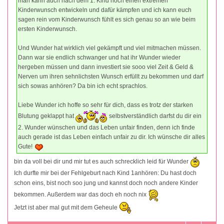
man kann auch nach dem 1. Kind noch einen extremen
Kinderwunsch entwickeln und dafür kämpfen und ich kann euch
sagen rein vom Kinderwunsch fühlt es sich genau so an wie beim
ersten Kinderwunsch.
Und Wunder hat wirklich viel gekämpft und viel mitmachen müssen.
Dann war sie endlich schwanger und hat ihr Wunder wieder
hergeben müssen und dann investiert sie sooo viel Zeit & Geld &
Nerven um ihren sehnlichsten Wunsch erfüllt zu bekommen und darf
sich sowas anhören? Da bin ich echt sprachlos.
Liebe Wunder ich hoffe so sehr für dich, dass es trotz der starken
Blutung geklappt hat
selbstverständlich darfst du dir ein
2. Wunder wünschen und das Leben unfair finden, denn ich finde
auch gerade ist das Leben einfach unfair zu dir. Ich wünsche dir alles
Gute!
bin da voll bei dir und mir tut es auch schrecklich leid für Wunder
Ich durfte mir bei der Fehlgeburt nach Kind 1anhören: Du hast doch
schon eins, bist noch soo jung und kannst doch noch andere Kinder
bekommen. Außerdem war das doch eh noch nix
Jetzt ist aber mal gut mit dem Geheule