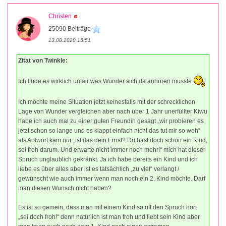
Christen
25090 Beiträge
13.08.2020 15:51
Zitat von Twinkle:
Ich finde es wirklich unfair was Wunder sich da anhören musste
Ich möchte meine Situation jetzt keinesfalls mit der schrecklichen
Lage von Wunder vergleichen aber nach über 1 Jahr unerfüllter Kiwu
habe ich auch mal zu einer guten Freundin gesagt „wir probieren es
jetzt schon so lange und es klappt einfach nicht das tut mir so weh“
als Antwort kam nur „ist das dein Ernst? Du hast doch schon ein Kind,
sei froh darum. Und erwarte nicht immer noch mehr!“ mich hat dieser
Spruch unglaublich gekränkt. Ja ich habe bereits ein Kind und ich
liebe es über alles aber ist es tatsächlich „zu viel“ verlangt /
gewünscht wie auch immer wenn man noch ein 2. Kind möchte. Darf
man diesen Wunsch nicht haben?
Es ist so gemein, dass man mit einem Kind so oft den Spruch hört
„sei doch froh!“ denn natürlich ist man froh und liebt sein Kind aber