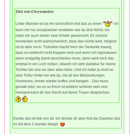
Zitat von Chrysopelea:
Liebe Wunder es tut mir schrecklich leid das zu lesen
ich
kann mir nur ansatzweise vorstellen wie du dich fühlst. Ich
habe mir auch immer zwei Kinder gewünscht. Es scheint
momentan recht wahrscheinlich, dass das nichts wird, möglich
ist es aber noch. Trotzdem macht mich der Gedanke traurig,
dass es vielleicht nicht klappen wird und wenn ich irgendwann
dann endgültig damit abschließen muss, dann wird mich das
erstmal in ein Loch reißen, obwohl ich sehr dankbar für meine
Tochter bin und sie über alles liebe. Und ich habe ja nicht so
eine Tortur hinter mir wie du, mit all den Behandlungen,
Hormonen, immer wieder hoffen und bangen... Das muss
gerade jetzt, wo es so frisch ist wirklich schlimm sein und
niemand kann dir das Recht auf deine Trauer absprechen.
Danke das ist lieb von dir. Ich drücke dir aber fest die Daumen das
es mit dem 2 wunder klappt.