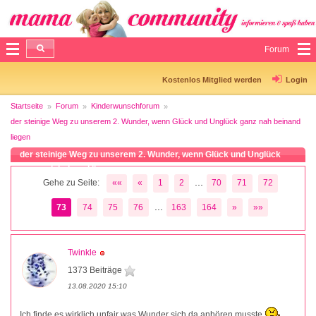
Forum
Kostenlos Mitglied werden
Login
Startseite
Forum
Kinderwunschforum
der steinige Weg zu unserem 2. Wunder, wenn Glück und Unglück ganz nah beinand
liegen
der steinige Weg zu unserem 2. Wunder, wenn Glück und Unglück
ganz nah beinand liegen
...
Gehe zu Seite:
««
«
1
2
70
71
72
...
73
74
75
76
163
164
»
»»
Twinkle
1373 Beiträge
13.08.2020 15:10
Ich finde es wirklich unfair was Wunder sich da anhören musste