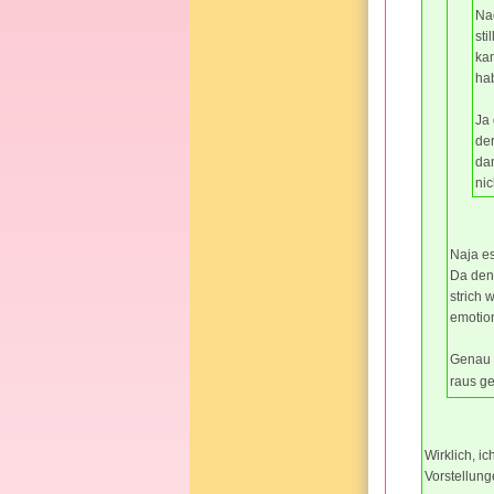
Na
sti
ka
ha
Ja 
de
dan
nic
Naja es
Da den
strich 
emotion
Genau s
raus ge
Wirklich, i
Vorstellung