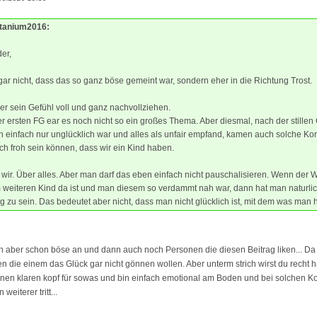
Titanium2016:
er,
gar nicht, dass das so ganz böse gemeint war, sondern eher in die Richtung Trost.
er sein Gefühl voll und ganz nachvollziehen.
 ersten FG ear es noch nicht so ein großes Thema. Aber diesmal, nach der stillen
h einfach nur unglücklich war und alles als unfair empfand, kamen auch solche K
ch froh sein können, dass wir ein Kind haben.
 wir. Über alles. Aber man darf das eben einfach nicht pauschalisieren. Wenn der
 weiteren Kind da ist und man diesem so verdammt nah war, dann hat man naturli
ig zu sein. Das bedeutet aber nicht, dass man nicht glücklich ist, mit dem was man h
ch aber schon böse an und dann auch noch Personen die diesen Beitrag liken... Da
n die einem das Glück gar nicht gönnen wollen. Aber unterm strich wirst du recht 
nen klaren kopf für sowas und bin einfach emotional am Boden und bei solchen K
weiterer tritt...