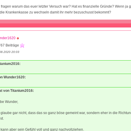
 fragen warum das euer letzter Versuch war? Hat es finanzielle Gründe? Wenn ja gib
t die Krankenkasse zu wechseln damit ihr mehr bezuschusst bekommt?
nder1620
767 Beiträge
08.2020 20:03
Titanium2016:
von Wunder1620:
tat von Titanium2016:
ebe Wunder,
 glaube gar nicht, dass das so ganz böse gemeint war, sondern eher in die Richtu
st.
 kann aber sein Gefühl voll und ganz nachvollziehen.