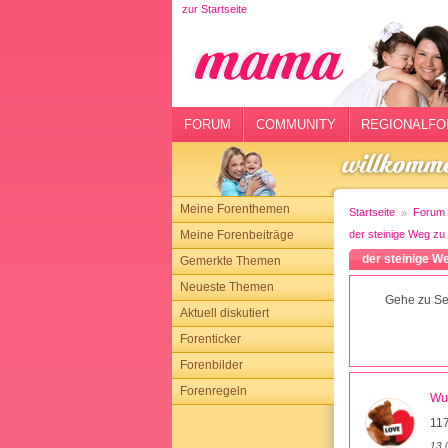
zur Startseite
rtseite
rum
mmunity
FORUM
COMMUNITY
REGIONALFO
gionalforen
ohmarkt
Meine Forenthemen
Startseite
Forum
ysitter
Meine Forenbeiträge
der steinige Weg zu
der steinige W
Gemerkte Themen
tgeber
Neueste Themen
Gehe zu Sei
n
Aktuell diskutiert
Forenticker
opping
Forenbilder
Forenregeln
sloggen
Wu
11
13.