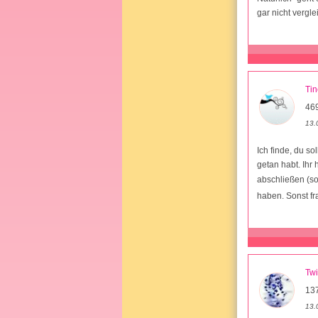
gar nicht vergle
Ti
46
13.
Ich finde, du so
getan habt. Ihr
abschließen (so
haben. Sonst fr
Twi
13
13.