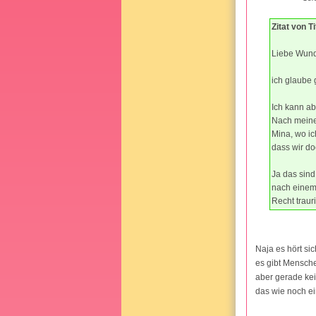
Zitat von 
Liebe Wund
ich glaube 
Ich kann ab
Nach meiner
Mina, wo ic
dass wir do
Ja das sind
nach einem
Recht traur
Naja es hört si
es gibt Mensche
aber gerade kei
das wie noch ein 