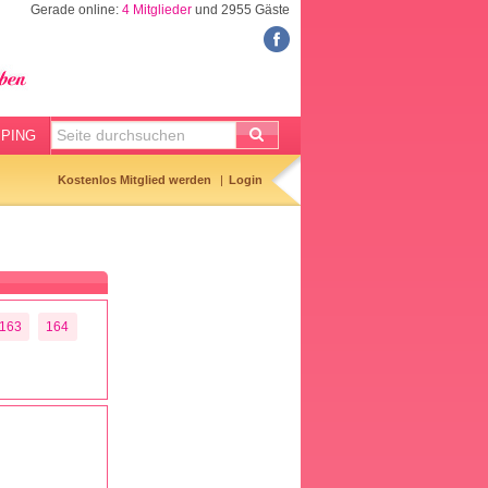
Gerade online:
4 Mitglieder
und 2955 Gäste
FORUM
Meine Forenthemen
Meine Forenbeiträge
PING
Gemerkte Themen
Kostenlos Mitglied werden
Login
Neueste Themen
Aktuell diskutiert
Forenticker
163
164
Forenbilder
Forenregeln