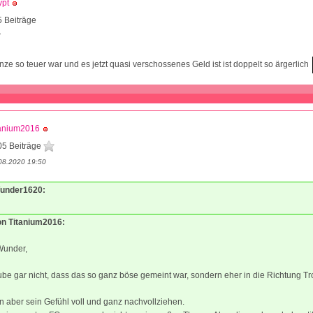
ypt
 Beiträge
7
nze so teuer war und es jetzt quasi verschossenes Geld ist ist doppelt so ärgerlich
tanium2016
05 Beiträge
08.2020 19:50
Wunder1620:
von Titanium2016:
Wunder,
ube gar nicht, dass das so ganz böse gemeint war, sondern eher in die Richtung Tro
n aber sein Gefühl voll und ganz nachvollziehen.