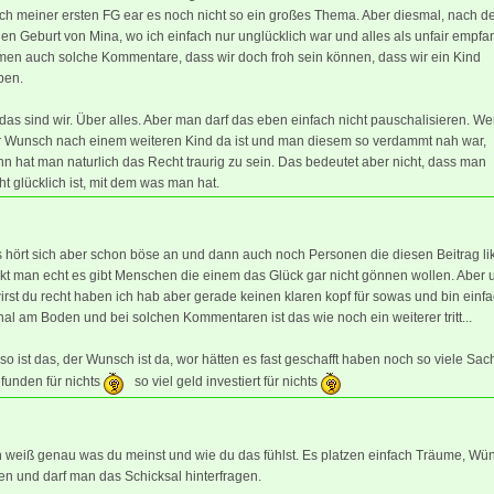
ch meiner ersten FG ear es noch nicht so ein großes Thema. Aber diesmal, nach d
llen Geburt von Mina, wo ich einfach nur unglücklich war und alles als unfair empfa
men auch solche Kommentare, dass wir doch froh sein können, dass wir ein Kind
ben.
das sind wir. Über alles. Aber man darf das eben einfach nicht pauschalisieren. W
r Wunsch nach einem weiteren Kind da ist und man diesem so verdammt nah war,
n hat man naturlich das Recht traurig zu sein. Das bedeutet aber nicht, dass man
ht glücklich ist, mit dem was man hat.
 hört sich aber schon böse an und dann auch noch Personen die diesen Beitrag lik
kt man echt es gibt Menschen die einem das Glück gar nicht gönnen wollen. Aber 
wirst du recht haben ich hab aber gerade keinen klaren kopf für sowas und bin einf
al am Boden und bei solchen Kommentaren ist das wie noch ein weiterer tritt...
o ist das, der Wunsch ist da, wor hätten es fast geschafft haben noch so viele Sa
funden für nichts
so viel geld investiert für nichts
ch weiß genau was du meinst und wie du das fühlst. Es platzen einfach Träume, W
en und darf man das Schicksal hinterfragen.