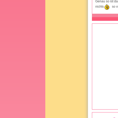
Genau so ist da
nichts
so vi