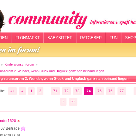
REN
FLOHMARKT
BABYSITTER
RATGEBER
FUN
SHOP
Kinderwunschforum
 unserem 2. Wunder, wenn Glück und Unglück ganz nah beinand liegen
eg zu unserem 2. Wunder, wenn Glück und Unglück ganz nah beinand liegen
...
...
te:
««
«
1
2
71
72
73
74
75
76
77
»
»»
nder1620
767 Beiträge
08.2020 19:30