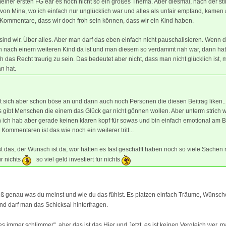
iner ersten FG ear es noch nicht so ein großes Thema. Aber diesmal, nach der sti
von Mina, wo ich einfach nur unglücklich war und alles als unfair empfand, kamen
Kommentare, dass wir doch froh sein können, dass wir ein Kind haben.
sind wir. Über alles. Aber man darf das eben einfach nicht pauschalisieren. Wenn 
 nach einem weiteren Kind da ist und man diesem so verdammt nah war, dann ha
ch das Recht traurig zu sein. Das bedeutet aber nicht, dass man nicht glücklich ist, 
n hat.
t sich aber schon böse an und dann auch noch Personen die diesen Beitrag liken..
 gibt Menschen die einem das Glück gar nicht gönnen wollen. Aber unterm strich w
 ich hab aber gerade keinen klaren kopf für sowas und bin einfach emotional am
 Kommentaren ist das wie noch ein weiterer tritt...
t das, der Wunsch ist da, wor hätten es fast geschafft haben noch so viele Sachen 
r nichts
so viel geld investiert für nichts
eiß genau was du meinst und wie du das fühlst. Es platzen einfach Träume, Wünsc
nd darf man das Schicksal hinterfragen.
es immer schlimmer", aber das ist das Hier und Jetzt, es ist keinen Vergleich wer, 