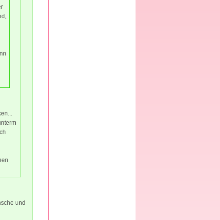
er
nd,
enn
en...
unterm
ach
chen
ünsche und