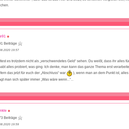
ichen.
ne91
91 Beiträge
08.2020 19:57
lltest es trotzdem nicht als „verschwendetes Geld“ sehen. Du weißt, dass ihr alles 
 habt alles probiert, was ging. Ich denke, man kann das ganze Thema erst verarbeit
fern das jetzt für euch der „Abschluss“ war
), wenn man an dem Punkt ist, alles
agt man sich später immer „Was wäre wenn...“...
nkle
73 Beiträge
08.2020 19:59