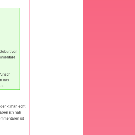
 Geburt von
ommentare,
 Wunsch
ch das
at.
 denkt man echt
haben ich hab
ommentaren ist