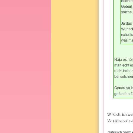
Nach me
Geburt 
solche 
Ja das 
Wunsch
naturli
was ma
Naja es hör
man echt es
recht haben
bei solchen
Genau so is
gefunden fü
Wirklich, ich w
Vorstellungen u
Natürlich "geht 