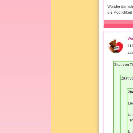
Wunder darf ich
die Möglichkei
Wu
11
13.
Zitat von 
Zitat 
Zi
Li
ich
Tro
Ich