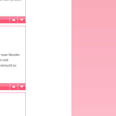
für euer Wunder
en und
 versucht zu