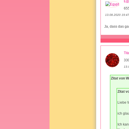
Eg
655
13.08.2020 19:4
Ja, dass das ga
Ti
33
13.
Zitat von 
Zitat 
Liebe 
ich gla
Ich kan