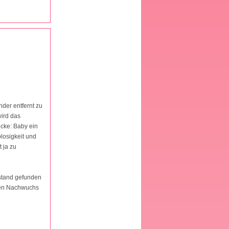
nder entfernt zu
wird das
ücke: Baby ein
losigkeit und
 ja zu
ustand gefunden
chen Nachwuchs