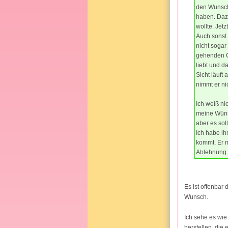
den Wunsch 
haben. Dazu
wollte. Jet
Auch sonst 
nicht sogar
gehenden Ge
liebt und d
Sicht läuft
nimmt er nic
Ich weiß ni
meine Wünsc
aber es soll
Ich habe ih
kommt. Er m
Ablehnung ve
Es ist offenbar
Wunsch.
Ich sehe es wie
herstellen, die 