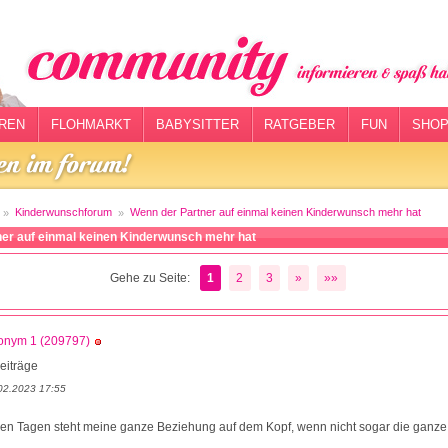
REN
FLOHMARKT
BABYSITTER
RATGEBER
FUN
SHOP
Kinderwunschforum
Wenn der Partner auf einmal keinen Kinderwunsch mehr hat
er auf einmal keinen Kinderwunsch mehr hat
Gehe zu Seite:
1
2
3
»
»»
onym 1 (209797)
eiträge
02.2023 17:55
igen Tagen steht meine ganze Beziehung auf dem Kopf, wenn nicht sogar die ganz