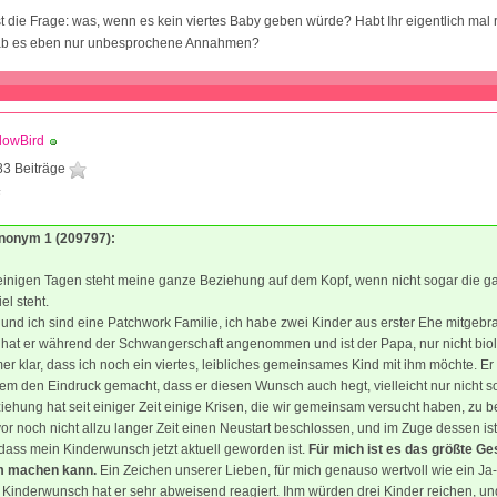
 die Frage: was, wenn es kein viertes Baby geben würde? Habt Ihr eigentlich mal r
gab es eben nur unbesprochene Annahmen?
lowBird
83 Beiträge
6
Anonym 1 (209797):
 einigen Tagen steht meine ganze Beziehung auf dem Kopf, wenn nicht sogar die 
el steht.
nd ich sind eine Patchwork Familie, ich habe zwei Kinder aus erster Ehe mitgebr
d hat er während der Schwangerschaft angenommen und ist der Papa, nur nicht biol
er klar, dass ich noch ein viertes, leibliches gemeinsames Kind mit ihm möchte. Er
zem den Eindruck gemacht, dass er diesen Wunsch auch hegt, vielleicht nur nicht so
ehung hat seit einiger Zeit einige Krisen, die wir gemeinsam versucht haben, zu b
vor noch nicht allzu langer Zeit einen Neustart beschlossen, und im Zuge dessen ist 
ass mein Kinderwunsch jetzt aktuell geworden ist.
Für mich ist es das größte G
hm machen kann.
Ein Zeichen unserer Lieben, für mich genauso wertvoll wie ein Ja
Kinderwunsch hat er sehr abweisend reagiert. Ihm würden drei Kinder reichen, un