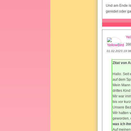
Und am Ende ist
geredet oder 
Yel
39
01.02.2023 19:3
Zitat von 
Hallo. Seit
auf dem Spi
Mein Mann u
drittes Kin
Mir war imm
bis vor kur
Unsere Bezi
Wir hatten 
geworden, d
was ich i
Auf meinen 