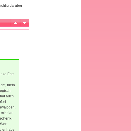
ichtig darüber
ganze Ehe
acht, mein
ogisch.
 hat auch
fort.
ewältigen.
mir klar
eschenk,
-Wort.
d er habe