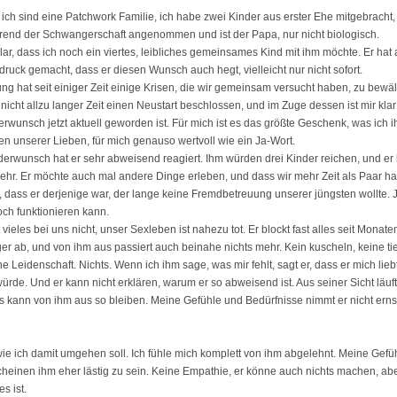
ch sind eine Patchwork Familie, ich habe zwei Kinder aus erster Ehe mitgebracht, 
rend der Schwangerschaft angenommen und ist der Papa, nur nicht biologisch.
lar, dass ich noch ein viertes, leibliches gemeinsames Kind mit ihm möchte. Er hat 
ruck gemacht, dass er diesen Wunsch auch hegt, vielleicht nur nicht sofort.
g hat seit einiger Zeit einige Krisen, die wir gemeinsam versucht haben, zu bewäl
 nicht allzu langer Zeit einen Neustart beschlossen, und im Zuge dessen ist mir kl
rwunsch jetzt aktuell geworden ist. Für mich ist es das größte Geschenk, was ich
en unserer Lieben, für mich genauso wertvoll wie ein Ja-Wort.
erwunsch hat er sehr abweisend reagiert. Ihm würden drei Kinder reichen, und er
hr. Er möchte auch mal andere Dinge erleben, und dass wir mehr Zeit als Paar h
 dass er derjenige war, der lange keine Fremdbetreuung unserer jüngsten wollte. J
och funktionieren kann.
 vieles bei uns nicht, unser Sexleben ist nahezu tot. Er blockt fast alles seit Monate
er ab, und von ihm aus passiert auch beinahe nichts mehr. Kein kuscheln, keine t
e Leidenschaft. Nichts. Wenn ich ihm sage, was mir fehlt, sagt er, dass er mich lieb
rde. Und er kann nicht erklären, warum er so abweisend ist. Aus seiner Sicht läuft 
. Es kann von ihm aus so bleiben. Meine Gefühle und Bedürfnisse nimmt er nicht ernst
 wie ich damit umgehen soll. Ich fühle mich komplett von ihm abgelehnt. Meine Gefü
heinen ihm eher lästig zu sein. Keine Empathie, er könne auch nichts machen, aber
s ist.