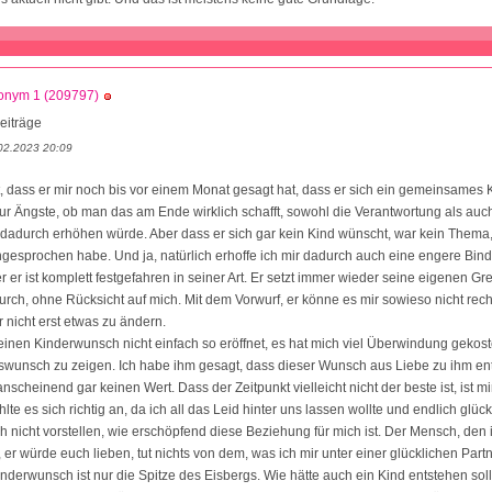
onym 1 (209797)
eiträge
02.2023 20:09
, dass er mir noch bis vor einem Monat gesagt hat, dass er sich ein gemeinsames K
nur Ängste, ob man das am Ende wirklich schafft, sowohl die Verantwortung als auc
 dadurch erhöhen würde. Aber dass er sich gar kein Kind wünscht, war kein Thema, 
ngesprochen habe. Und ja, natürlich erhoffe ich mir dadurch auch eine engere Bin
r er ist komplett festgefahren in seiner Art. Er setzt immer wieder seine eigenen G
urch, ohne Rücksicht auf mich. Mit dem Vorwurf, er könne es mir sowieso nicht rec
r nicht erst etwas zu ändern.
inen Kinderwunsch nicht einfach so eröffnet, es hat mich viel Überwindung gekoste
wunsch zu zeigen. Ich habe ihm gesagt, dass dieser Wunsch aus Liebe zu ihm ent
anscheinend gar keinen Wert. Dass der Zeitpunkt vielleicht nicht der beste ist, ist m
hlte es sich richtig an, da ich all das Leid hinter uns lassen wollte und endlich glüc
ch nicht vorstellen, wie erschöpfend diese Beziehung für mich ist. Der Mensch, den
, er würde euch lieben, tut nichts von dem, was ich mir unter einer glücklichen Part
Kinderwunsch ist nur die Spitze des Eisbergs. Wie hätte auch ein Kind entstehen sol