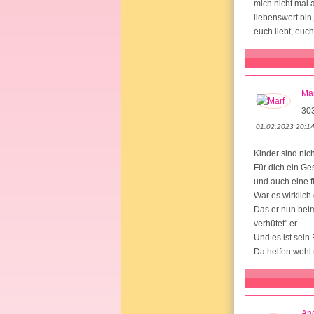
mich nicht mal 
liebenswert bin
euch liebt, euc
Mar
30
01.02.2023 20:1
Kinder sind nic
Für dich ein Ge
und auch eine f
War es wirklich
Das er nun beim
verhütet" er.
Und es ist sein
Da helfen wohl
An