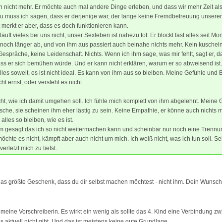
nicht mehr. Er möchte auch mal andere Dinge erleben, und dass wir mehr Zeit al
 muss ich sagen, dass er derjenige war, der lange keine Fremdbetreuung unserer
zt merkt er aber, dass es doch funktionieren kann.
läuft vieles bei uns nicht, unser Sexleben ist nahezu tot. Er blockt fast alles seit M
 noch länger ab, und von ihm aus passiert auch beinahe nichts mehr. Kein kuscheln,
spräche, keine Leidenschaft. Nichts. Wenn ich ihm sage, was mir fehlt, sagt er, d
ass er sich bemühen würde. Und er kann nicht erklären, warum er so abweisend ist.
 alles soweit, es ist nicht ideal. Es kann von ihm aus so bleiben. Meine Gefühle und
ht ernst, oder versteht es nicht.
cht, wie ich damit umgehen soll. Ich fühle mich komplett von ihm abgelehnt. Meine 
he, sie scheinen ihm eher lästig zu sein. Keine Empathie, er könne auch nichts 
 alles so bleiben, wie es ist.
m gesagt das ich so nicht weitermachen kann und scheinbar nur noch eine Trennu
öchte es nicht, kämpft aber auch nicht um mich. Ich weiß nicht, was ich tun soll. Se
rletzt mich zu tiefst.
 das größte Geschenk, dass du dir selbst machen möchtest - nicht ihm. Dein Wunsch i
 meine Vorschreiberin. Es wirkt ein wenig als sollte das 4. Kind eine Verbindung z
es aktuell nicht gibt. Und das ist meistens keine gute Grundlage.