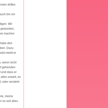
mein drittes
auch bis vor
tigen. Wir
ar geworden,
 ihm machen
 habe den
aben. Dazu
etzt merkt er
n, wenn nicht
ief gehenden
t und dass er
alles soweit, es
, oder versteht
hle, meine
 es soll alles