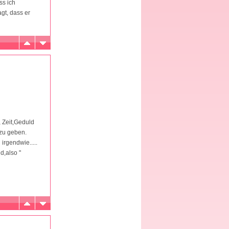
ss ich
gt, dass er
 Zeit,Geduld
 zu geben.
irgendwie.....
d,also "