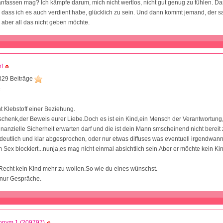
anfassen mag? Ich kämpfe darum, mich nicht wertlos, nicht gut genug zu fühlen. Da
, dass ich es auch verdient habe, glücklich zu sein. Und dann kommt jemand, der sa
h aber all das nicht geben möchte.
f
329 Beiträge
4
ht Klebstoff einer Beziehung.
schenk,der Beweis eurer Liebe.Doch es ist ein Kind,ein Mensch der Verantwortung,
inanzielle Sicherheit erwarten darf und die ist dein Mann smscheinend nicht bereit
 deutlich und klar abgesprochen, oder nur etwas diffuses was eventuell irgendwann 
 Sex blockiert...nunja,es mag nicht einmal absichtlich sein.Aber er möchte kein Kin
 Recht kein Kind mehr zu wollen.So wie du eines wünschst.
 nur Gespräche.
onym 1 (209797)