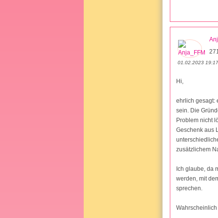
An
27
01.02.2023 19:1
Hi,
ehrlich gesagt: 
sein. Die Gründ
Problem nicht l
Geschenk aus Li
unterschiedlich
zusätzlichem N
Ich glaube, da 
werden, mit de
sprechen.
Wahrscheinlich