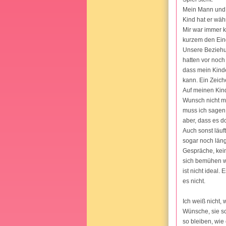
Mein Mann und i
Kind hat er wäh
Mir war immer k
kurzem den Eind
Unsere Beziehun
hatten vor noch
dass mein Kinde
kann. Ein Zeich
Auf meinen Kind
Wunsch nicht me
muss ich sagen,
aber, dass es d
Auch sonst läuft
sogar noch läng
Gespräche, kein
sich bemühen wü
ist nicht ideal
es nicht.
Ich weiß nicht,
Wünsche, sie sc
so bleiben, wie e