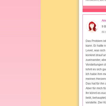
An
9 B
01.
Das Problem ist
kann. Er hatte 
Level, was sich
konkret drauf a
zueinander, abe
Vorstellungen d
lohnt es sich ga
Ich habe ihm me
meinen Herzens
Das hat für ihn 
Aber für mich fü
Ihr könnt es eu
liebt, behauptet
vorstelle. Der 