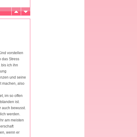
ind vorstellen
h das Stress
bis ich ihn
dung
renzen und seine
ht machen, also
t, im so offen
standen ist.
ir auch bewusst.
klich werden.
 ihr am meisten
nerschaft
len, wenn er