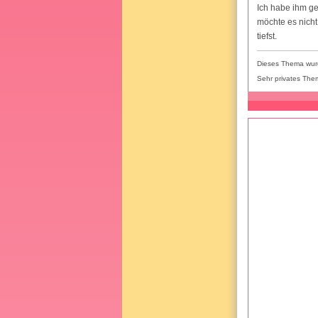
Ich habe ihm ge
möchte es nicht
tiefst.
Dieses Thema wurd
Sehr privates The