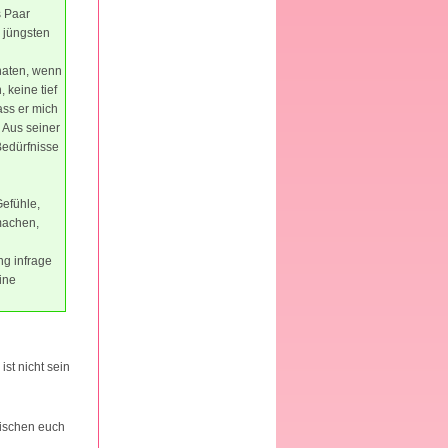
s Paar
 jüngsten
onaten, wenn
 keine tief
ass er mich
 Aus seiner
 Bedürfnisse
Gefühle,
machen,
ng infrage
ine
st nicht sein
wischen euch