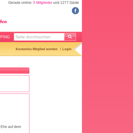
Gerade online:
5 Mitglieder
und 1277 Gäste
FORUM
Meine Forenthemen
Meine Forenbeiträge
PING
Gemerkte Themen
Kostenlos Mitglied werden
Login
Neueste Themen
Aktuell diskutiert
Forenticker
Forenbilder
Forenregeln
e Ehe auf dem