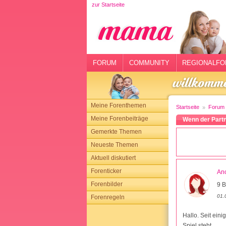
zur Startseite
rtseite
rum
mmunity
FORUM
COMMUNITY
REGIONALFO
gionalforen
ohmarkt
Meine Forenthemen
Startseite
Forum
ysitter
Meine Forenbeiträge
Wenn der Partn
Gemerkte Themen
tgeber
Neueste Themen
n
Aktuell diskutiert
Forenticker
An
opping
Forenbilder
9 B
01.
Forenregeln
sloggen
Hallo. Seit ein
Spiel steht.