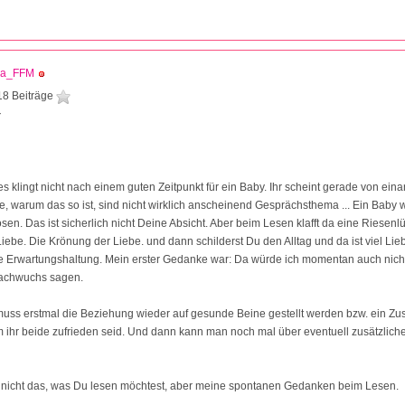
ja_FFM
18 Beiträge
7
es klingt nicht nach einem guten Zeitpunkt für ein Baby. Ihr scheint gerade von eina
e, warum das so ist, sind nicht wirklich anscheinend Gesprächsthema ... Ein Baby 
ösen. Das ist sicherlich nicht Deine Absicht. Aber beim Lesen klafft da eine Riesenl
ebe. Die Krönung der Liebe. und dann schilderst Du den Alltag und da ist viel Lieb
e Erwartungshaltung. Mein erster Gedanke war: Da würde ich momentan auch nicht
achwuchs sagen.
muss erstmal die Beziehung wieder auf gesunde Beine gestellt werden bzw. ein Z
m ihr beide zufrieden seid. Und dann kann man noch mal über eventuell zusätzli
 nicht das, was Du lesen möchtest, aber meine spontanen Gedanken beim Lesen.