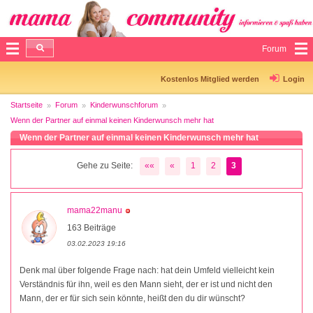
Forum
Kostenlos Mitglied werden
Login
Startseite
Forum
Kinderwunschforum
Wenn der Partner auf einmal keinen Kinderwunsch mehr hat
Wenn der Partner auf einmal keinen Kinderwunsch mehr hat
Gehe zu Seite:
««
«
1
2
3
mama22manu
163 Beiträge
03.02.2023 19:16
Denk mal über folgende Frage nach: hat dein Umfeld vielleicht kein
Verständnis für ihn, weil es den Mann sieht, der er ist und nicht den
Mann, der er für sich sein könnte, heißt den du dir wünscht?