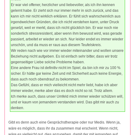
Er war viel offener, herzlicher und liebevoller, als ich ihn kennen
gelernt habe. Er zieht sich nur immer mehr in sich zurück, und das
kann ich mir nicht wirklich erklären. Er fühlt sich wahrscheinlich aus
irgendwelchen Gründen, die ich nicht verstehen kann, unter Druck
gesetzt, weil er merkt, dass ich nicht glücklich bin. Er war noch nie
sonderlich stressresistent, aber wenn ihm bewusst wird, was gerade
passiert, arbeitet er wieder an sich. Nur leider endet es immer wieder
unschön, und da muss er raus aus diesem Teufelskreis.
Wir reden nach wie vor immer wieder miteinander und wollen unsere
Beziehung nicht aufgeben. Es ist einfach sehr bitter, dass wir trotz
gegenseitiger Liebe solche Probleme haben.
Eine andere Frau ist definitiv nicht im Spiel, da bin ich mir zu 100 %
sicher. Er hätte gar keine Zeit und mit Sicherheit auch keine Energie,
dass auch noch obendrauf zu bekommen.
Das Gefühl, dass er mich vielleicht nicht mehr liebt, habe ich aber
immer wieder, merke aber das es doch nicht so ist. Trotz allem.
Ich merke auch, dass unser Umfeld mich immer wieder schützen will,
und er kaum von jemandem verstanden wird. Das gibt mir auch zu
denken.
Gibt es denn auch eine Gesprächstherapie oder nur Medis. Wenn ja,
wäre es möglich, dass ihr da zusammen mal erscheint. Wenn nicht,
wäre es vielleicht gut, dies anzugehen, damit der mit jemanden auf