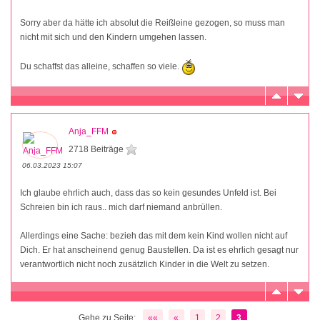
Sorry aber da hätte ich absolut die Reißleine gezogen, so muss man
nicht mit sich und den Kindern umgehen lassen.
Du schaffst das alleine, schaffen so viele.
Anja_FFM
2718 Beiträge
06.03.2023 15:07
Ich glaube ehrlich auch, dass das so kein gesundes Unfeld ist. Bei
Schreien bin ich raus.. mich darf niemand anbrüllen.
Allerdings eine Sache: bezieh das mit dem kein Kind wollen nicht auf
Dich. Er hat anscheinend genug Baustellen. Da ist es ehrlich gesagt nur
verantwortlich nicht noch zusätzlich Kinder in die Welt zu setzen.
Gehe zu Seite:
««
«
1
2
3