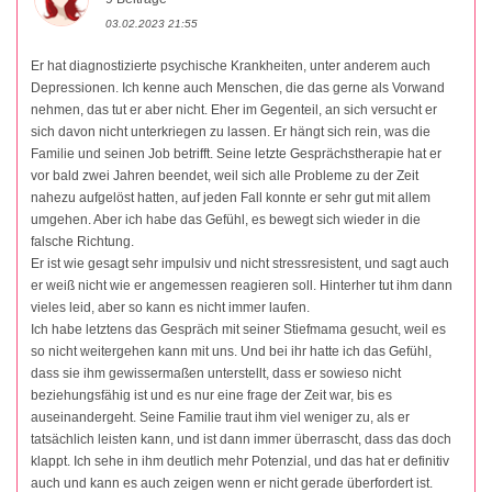
03.02.2023 21:55
Er hat diagnostizierte psychische Krankheiten, unter anderem auch
Depressionen. Ich kenne auch Menschen, die das gerne als Vorwand
nehmen, das tut er aber nicht. Eher im Gegenteil, an sich versucht er
sich davon nicht unterkriegen zu lassen. Er hängt sich rein, was die
Familie und seinen Job betrifft. Seine letzte Gesprächstherapie hat er
vor bald zwei Jahren beendet, weil sich alle Probleme zu der Zeit
nahezu aufgelöst hatten, auf jeden Fall konnte er sehr gut mit allem
umgehen. Aber ich habe das Gefühl, es bewegt sich wieder in die
falsche Richtung.
Er ist wie gesagt sehr impulsiv und nicht stressresistent, und sagt auch
er weiß nicht wie er angemessen reagieren soll. Hinterher tut ihm dann
vieles leid, aber so kann es nicht immer laufen.
Ich habe letztens das Gespräch mit seiner Stiefmama gesucht, weil es
so nicht weitergehen kann mit uns. Und bei ihr hatte ich das Gefühl,
dass sie ihm gewissermaßen unterstellt, dass er sowieso nicht
beziehungsfähig ist und es nur eine frage der Zeit war, bis es
auseinandergeht. Seine Familie traut ihm viel weniger zu, als er
tatsächlich leisten kann, und ist dann immer überrascht, dass das doch
klappt. Ich sehe in ihm deutlich mehr Potenzial, und das hat er definitiv
auch und kann es auch zeigen wenn er nicht gerade überfordert ist.