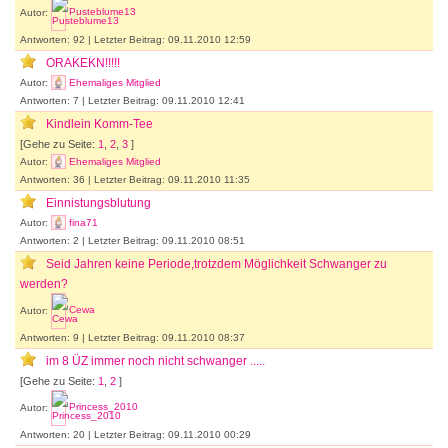
Autor:
Pusteblume13
Antworten: 92 | Letzter Beitrag: 09.11.2010 12:59
ORAKEKN!!!!!
Autor:
Ehemaliges Mitglied
Antworten: 7 | Letzter Beitrag: 09.11.2010 12:41
Kindlein Komm-Tee
[Gehe zu Seite:
1
,
2
,
3
]
Autor:
Ehemaliges Mitglied
Antworten: 36 | Letzter Beitrag: 09.11.2010 11:35
Einnistungsblutung
Autor:
fina71
Antworten: 2 | Letzter Beitrag: 09.11.2010 08:51
Seid Jahren keine Periode,trotzdem Möglichkeit Schwanger zu
werden?
Autor:
Cewa
Antworten: 9 | Letzter Beitrag: 09.11.2010 08:37
im 8 ÜZ immer noch nicht schwanger .....
[Gehe zu Seite:
1
,
2
]
Autor:
Princess_2010
Antworten: 20 | Letzter Beitrag: 09.11.2010 00:29