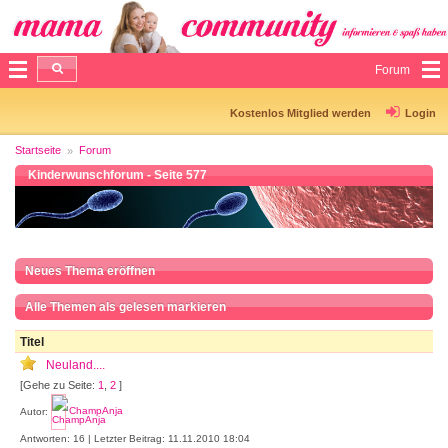
Forum
Kostenlos Mitglied werden
Login
Startseite
Forum
Kinderwunschforum - Seite 577
Neues Thema eröffnen
Alle Themen als gelesen markieren
Titel
Neuland....
[Gehe zu Seite:
1
,
2
]
Autor:
ChampAnja
Antworten: 16 | Letzter Beitrag: 11.11.2010 18:04