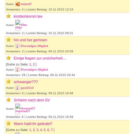
Autor:
kristin87
Antworten: 4 | Letzter Beitrag: 10.11.2010 12:24
kindleinkomm tee
Autor:
dilay
Antworten: 3 | Letzter Beitrag: 10.11.2010 08:01
hin und her gerissen
Autor:
Ehemaliges Mitglied
Antworten: 3 | Letzter Beitrag: 09.11.2010 20:59
Einige fragen zur unsicherheit....
[Gehe zu Seite:
1
,
2
]
Autor:
Ehemaliges Mitglied
Antworten: 29 | Letzter Beitrag: 09.11.2010 20:44
schwanger???
Autor:
gast2010
Antworten: 6 | Letzter Beitrag: 09.11.2010 19:48
Schleim nach dem GV
Autor:
Hummel07
Antworten: 6 | Letzter Beitrag: 09.11.2010 16:59
Wann habt ihr getestet?
[Gehe zu Seite:
1
,
2
,
3
,
4
,
5
,
6
,
7
]