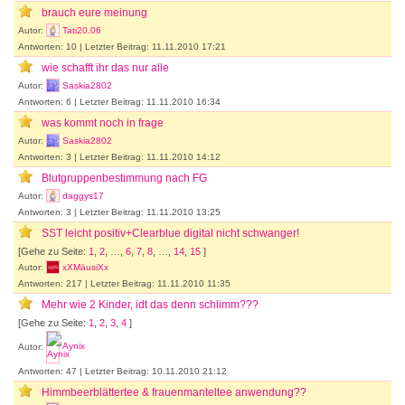
brauch eure meinung
Autor:
Tati20.06
Antworten: 10 | Letzter Beitrag: 11.11.2010 17:21
wie schafft ihr das nur alle
Autor:
Saskia2802
Antworten: 6 | Letzter Beitrag: 11.11.2010 16:34
was kommt noch in frage
Autor:
Saskia2802
Antworten: 3 | Letzter Beitrag: 11.11.2010 14:12
Blutgruppenbestimmung nach FG
Autor:
daggys17
Antworten: 3 | Letzter Beitrag: 11.11.2010 13:25
SST leicht positiv+Clearblue digital nicht schwanger!
[Gehe zu Seite:
1
,
2
, …,
6
,
7
,
8
, …,
14
,
15
]
Autor:
xXMäusiXx
Antworten: 217 | Letzter Beitrag: 11.11.2010 11:35
Mehr wie 2 Kinder, idt das denn schlimm???
[Gehe zu Seite:
1
,
2
,
3
,
4
]
Autor:
Aynix
Antworten: 47 | Letzter Beitrag: 10.11.2010 21:12
Himmbeerblättertee & frauenmanteltee anwendung??