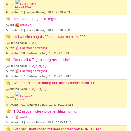
Autor:
LuCaS2011
Antworten: 3 | Letzter Beitrag: 10.11.2010 20:33
Schmierblutungen = Regel?
Autor:
kristin87
Antworten: 3 | Letzter Beitrag: 10.11.2010 20:26
test wirklich negativ?? oder was meint i hr???
[Gehe zu Seite:
1
,
2
]
Autor:
Ehemaliges Mitglied
Antworten: 28 | Letzter Beitrag: 10.11.2010 19:35
Ovus seit 6 Tagen morgens positiv!!
[Gehe zu Seite:
1
,
2
,
3
,
4
,
5
]
Autor:
Ehemaliges Mitglied
Antworten: 67 | Letzter Beitrag: 10.11.2010 18:46
Wir geben die Hoffnung auf unser Wunder nicht auf
[Gehe zu Seite:
1
,
2
,
3
,
4
,
5
]
Autor:
Ledesa2
Antworten: 61 | Letzter Beitrag: 10.11.2010 18:33
1 ÜZ mit dem clerarblue fertilitätsmonitor
Autor:
melli65
Antworten: 8 | Letzter Beitrag: 10.11.2010 13:15
Wer hat Erfahrungen mit dem spritzen von PUREGON?