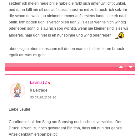
setdem ich meien neue brille habe die färbt sich unter uv licht dunkel.
und dann fällt mir oft erst auf, dass mausi ne mütze brauch. ich setz ihr
die schon ne weile au nichmehr immer auf. erstens landet die eh nach
5min. ufm boden udn is verschollen udn 2. is es ja wenns nich windig
oder eben sonnig is au nich soo wichtig. wenn sie kleiner sind is es ws
anderes. naja udn hier is eh nur soinne und wind oder regen
aber es gitb eben menschen mit denen man nich diskutieren brauch
egalk um was es geht.
Lavinia12
9 Beiträge
30.07.2012 09:30
Liebe Leute!
Charlinette hat den Sling am Samstag noch schnell verschickt. Der
Druck ist wohl zu hoch geworden! Bin froh, dass mir nun der ganze
Anzeigenkram erspart belibt!