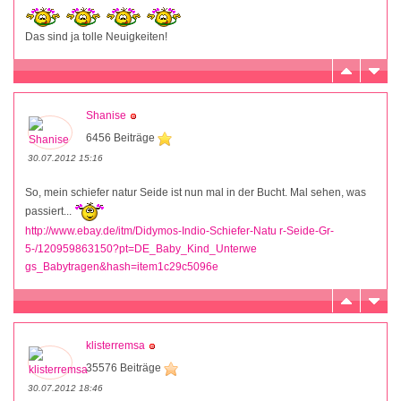
Das sind ja tolle Neuigkeiten!
Shanise
6456 Beiträge
30.07.2012 15:16
So, mein schiefer natur Seide ist nun mal in der Bucht. Mal sehen, was
passiert...
http://www.ebay.de/itm/Didymos-Indio-Schiefer-Natu r-Seide-Gr-
5-/120959863150?pt=DE_Baby_Kind_Unterwe
gs_Babytragen&hash=item1c29c5096e
klisterremsa
35576 Beiträge
30.07.2012 18:46