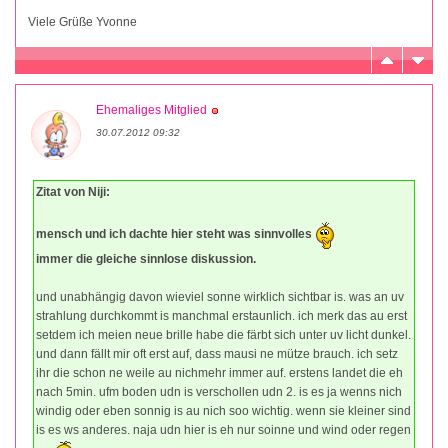
Viele Grüße Yvonne
Ehemaliges Mitglied
30.07.2012 09:32
Zitat von Niji:
mensch und ich dachte hier steht was sinnvolles
immer die gleiche sinnlose diskussion.
und unabhängig davon wieviel sonne wirklich sichtbar is. was an uv
strahlung durchkommt is manchmal erstaunlich. ich merk das au erst
setdem ich meien neue brille habe die färbt sich unter uv licht dunkel.
und dann fällt mir oft erst auf, dass mausi ne mütze brauch. ich setz
ihr die schon ne weile au nichmehr immer auf. erstens landet die eh
nach 5min. ufm boden udn is verschollen udn 2. is es ja wenns nich
windig oder eben sonnig is au nich soo wichtig. wenn sie kleiner sind
is es ws anderes. naja udn hier is eh nur soinne und wind oder regen