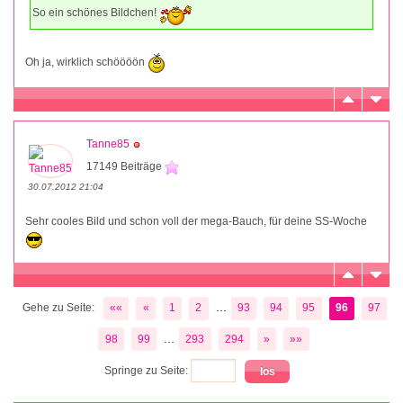
So ein schönes Bildchen!
Oh ja, wirklich schöööön
Tanne85
17149 Beiträge
30.07.2012 21:04
Sehr cooles Bild und schon voll der mega-Bauch, für deine SS-Woche
...
Gehe zu Seite:
««
«
1
2
93
94
95
96
97
...
98
99
293
294
»
»»
Springe zu Seite: