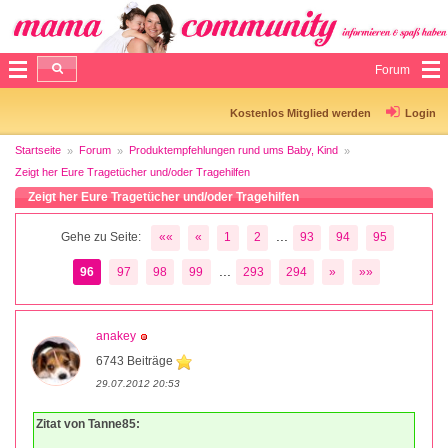
Forum
Kostenlos Mitglied werden
Login
Startseite
Forum
Produktempfehlungen rund ums Baby, Kind
Zeigt her Eure Tragetücher und/oder Tragehilfen
Zeigt her Eure Tragetücher und/oder Tragehilfen
...
Gehe zu Seite:
««
«
1
2
93
94
95
...
96
97
98
99
293
294
»
»»
anakey
6743 Beiträge
29.07.2012 20:53
Zitat von Tanne85: