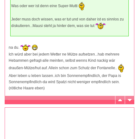
Was oder wer ist denn eine Super-Mutti
Jeder muss doch wissen, was er tut und von daher ist es sinnlos zu
diskutieren...Mausi steht ja hinter dem, was sie tut
na du.
Ich würd aber bei jedem Wetter ne Mütze aufsetzen...hab mehrere
Hebammen gefragt-alle meinten, selbst wenns Kind nackig wär
draußen-Mütze/hut auf. Allein schon zum Schutz der Fontanelle..
Aber leben u leben lassen..ich bin Sonnenempfindlich, der Papa is
Sonnenempfindlich-da wird Spatzi nicht weniger empfindlich sein.
(rötliche Haare eben)