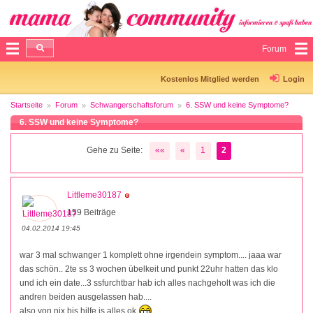
Forum
Kostenlos Mitglied werden
Login
Startseite
Forum
Schwangerschaftsforum
6. SSW und keine Symptome?
6. SSW und keine Symptome?
Gehe zu Seite:
««
«
1
2
Littleme30187
159 Beiträge
04.02.2014 19:45
war 3 mal schwanger 1 komplett ohne irgendein symptom.... jaaa war
das schön.. 2te ss 3 wochen übelkeit und punkt 22uhr hatten das klo
und ich ein date...3 ssfurchtbar hab ich alles nachgeholt was ich die
andren beiden ausgelassen hab....
also von nix bis hilfe is alles ok