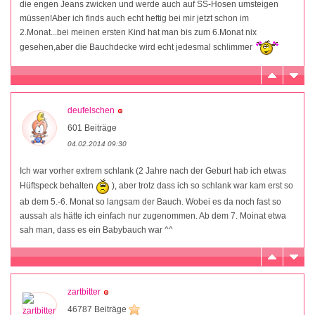
die engen Jeans zwicken und werde auch auf SS-Hosen umsteigen
müssen!Aber ich finds auch echt heftig bei mir jetzt schon im
2.Monat...bei meinen ersten Kind hat man bis zum 6.Monat nix
gesehen,aber die Bauchdecke wird echt jedesmal schlimmer
deufelschen
601 Beiträge
04.02.2014 09:30
Ich war vorher extrem schlank (2 Jahre nach der Geburt hab ich etwas
Hüftspeck behalten
), aber trotz dass ich so schlank war kam erst so
ab dem 5.-6. Monat so langsam der Bauch. Wobei es da noch fast so
aussah als hätte ich einfach nur zugenommen. Ab dem 7. Moinat etwa
sah man, dass es ein Babybauch war ^^
zartbitter
46787 Beiträge