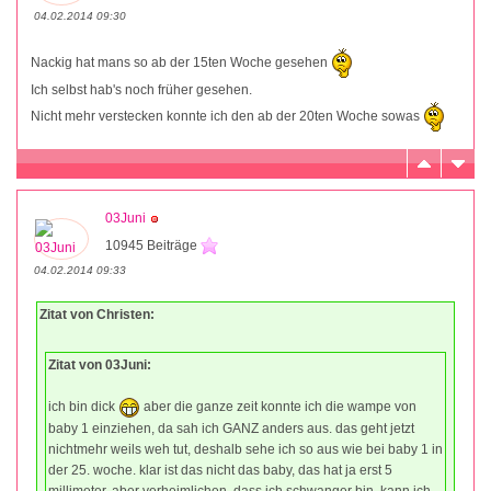
04.02.2014 09:30
Nackig hat mans so ab der 15ten Woche gesehen
Ich selbst hab's noch früher gesehen.
Nicht mehr verstecken konnte ich den ab der 20ten Woche sowas
03Juni
10945 Beiträge
04.02.2014 09:33
Zitat von Christen:
Zitat von 03Juni:
ich bin dick
aber die ganze zeit konnte ich die wampe von
baby 1 einziehen, da sah ich GANZ anders aus. das geht jetzt
nichtmehr weils weh tut, deshalb sehe ich so aus wie bei baby 1 in
der 25. woche. klar ist das nicht das baby, das hat ja erst 5
millimeter, aber verheimlichen, dass ich schwanger bin, kann ich