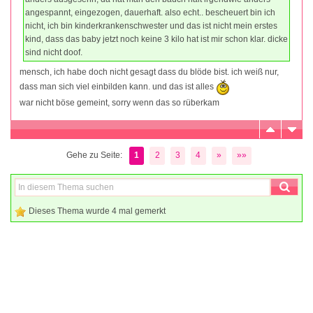
angespannt, eingezogen, dauerhaft. also echt.. bescheuert bin ich
nicht, ich bin kinderkrankenschwester und das ist nicht mein erstes
kind, dass das baby jetzt noch keine 3 kilo hat ist mir schon klar. dicke
sind nicht doof.
mensch, ich habe doch nicht gesagt dass du blöde bist. ich weiß nur,
dass man sich viel einbilden kann. und das ist alles
war nicht böse gemeint, sorry wenn das so rüberkam
Gehe zu Seite:
1
2
3
4
»
»»
Dieses Thema wurde 4 mal gemerkt