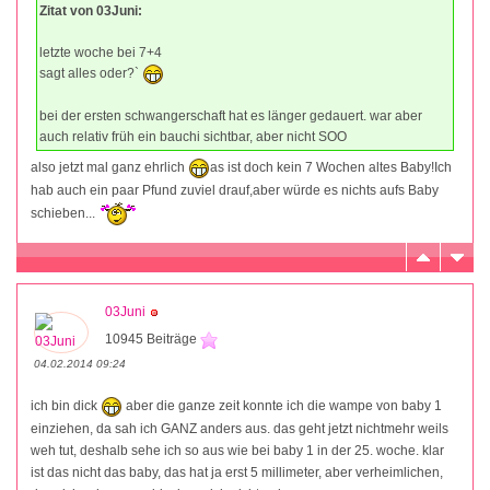
Zitat von 03Juni:
letzte woche bei 7+4
sagt alles oder?`
bei der ersten schwangerschaft hat es länger gedauert. war aber
auch relativ früh ein bauchi sichtbar, aber nicht SOO
also jetzt mal ganz ehrlich
as ist doch kein 7 Wochen altes Baby!Ich
hab auch ein paar Pfund zuviel drauf,aber würde es nichts aufs Baby
schieben...
03Juni
10945 Beiträge
04.02.2014 09:24
ich bin dick
aber die ganze zeit konnte ich die wampe von baby 1
einziehen, da sah ich GANZ anders aus. das geht jetzt nichtmehr weils
weh tut, deshalb sehe ich so aus wie bei baby 1 in der 25. woche. klar
ist das nicht das baby, das hat ja erst 5 millimeter, aber verheimlichen,