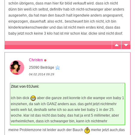
schön übrigens, dass man hier für blöd verkauft wird. dass ich nicht
dünn bin weiß ich selbst, definitiv hab ich nicht-schwanger aber anders
ausgesehn, da hat man den bauch halt irgendwie anders angespannt,
eingezogen, dauerhaft. also echt.. bescheuert bin ich nicht, ich bin
kinderkrankenschwester und das ist nicht mein erstes kind, dass das
baby jetzt noch keine 3 kilo hat ist mir schon klar. dicke sind nicht doof.
Christen
25090 Beiträge
04.02.2014 09:29
Zitat von 03Juni:
ich bin dick
aber die ganze zeit konnte ich die wampe von baby 1
einziehen, da sah ich GANZ anders aus. das geht jetzt nichtmehr
weils weh tut, deshalb sehe ich so aus wie bei baby 1 in der 25.
woche. klar ist das nicht das baby, das hat ja erst 5 millimeter, aber
verheimlichen, dass ich schwanger bin, kann ich nichtmehr
meine Problemzone ist leider auch der Bauch
merke jetzt auch,das