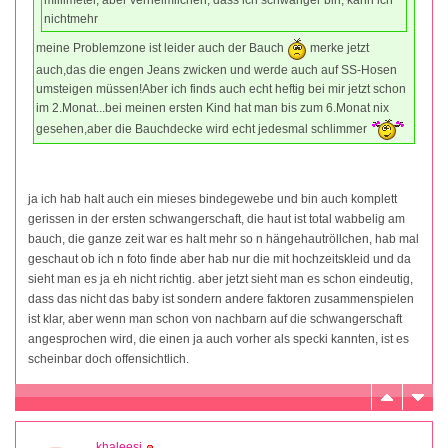
nichtmehr
meine Problemzone ist leider auch der Bauch
merke jetzt
auch,das die engen Jeans zwicken und werde auch auf SS-Hosen
umsteigen müssen!Aber ich finds auch echt heftig bei mir jetzt schon
im 2.Monat...bei meinen ersten Kind hat man bis zum 6.Monat nix
gesehen,aber die Bauchdecke wird echt jedesmal schlimmer
ja ich hab halt auch ein mieses bindegewebe und bin auch komplett
gerissen in der ersten schwangerschaft, die haut ist total wabbelig am
bauch, die ganze zeit war es halt mehr so n hängehautröllchen, hab mal
geschaut ob ich n foto finde aber hab nur die mit hochzeitskleid und da
sieht man es ja eh nicht richtig. aber jetzt sieht man es schon eindeutig,
dass das nicht das baby ist sondern andere faktoren zusammenspielen
ist klar, aber wenn man schon von nachbarn auf die schwangerschaft
angesprochen wird, die einen ja auch vorher als specki kannten, ist es
scheinbar doch offensichtlich.
khaleesi