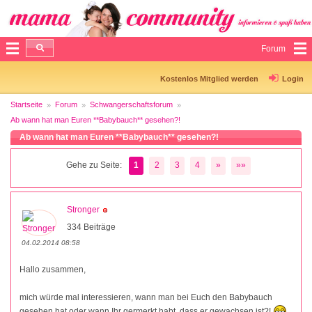
Forum
Kostenlos Mitglied werden
Login
Startseite
Forum
Schwangerschaftsforum
Ab wann hat man Euren **Babybauch** gesehen?!
Ab wann hat man Euren **Babybauch** gesehen?!
Gehe zu Seite:
1
2
3
4
»
»»
Stronger
334 Beiträge
04.02.2014 08:58
Hallo zusammen,
mich würde mal interessieren, wann man bei Euch den Babybauch
gesehen hat oder wann Ihr germerkt habt, dass er gewachsen ist?!