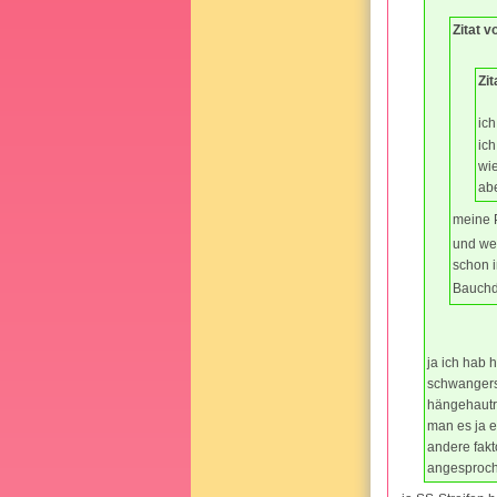
Zitat v
Zit
ich
ich
wie
abe
meine 
und wer
schon i
Bauchd
ja ich hab 
schwangersc
hängehautrö
man es ja e
andere fak
angesproche