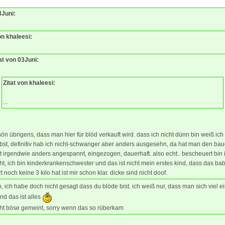
3Juni:
on khaleesi:
at von 03Juni:
Zitat von khaleesi:
...
ön übrigens, dass man hier für blöd verkauft wird. dass ich nicht dünn bin weiß ich
bst, definitiv hab ich nicht-schwanger aber anders ausgesehn, da hat man den ba
t irgendwie anders angespannt, eingezogen, dauerhaft. also echt.. bescheuert bin 
ht, ich bin kinderkrankenschwester und das ist nicht mein erstes kind, dass das ba
zt noch keine 3 kilo hat ist mir schon klar. dicke sind nicht doof.
 ich habe doch nicht gesagt dass du blöde bist. ich weiß nur, dass man sich viel e
nd das ist alles
cht böse gemeint, sorry wenn das so rüberkam