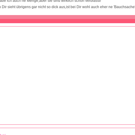
habe ich auch ne Menge,aber sie sind wirklich schön verblasst!
n Dir sieht übrigens gar nicht so dick aus,ist bei Dir wohl auch eher ne 'Bauchsache