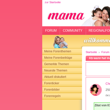
zur Startseite
rtseite
rum
mmunity
FORUM
COMMUNITY
REGIONALFO
gionalforen
ohmarkt
Meine Forenthemen
Startseite
Forum
ysitter
Meine Forenbeiträge
Ab wann hat m
Gemerkte Themen
tgeber
Neueste Themen
n
Aktuell diskutiert
Forenticker
Chr
opping
Forenbilder
25
04.
Forenregeln
sloggen
Zitat von 0