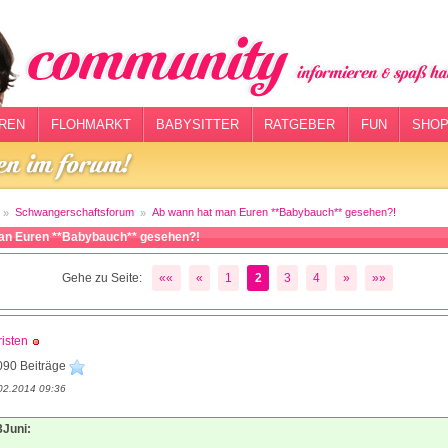
REN
FLOHMARKT
BABYSITTER
RATGEBER
FUN
SHOP
Schwangerschaftsforum
Ab wann hat man Euren **Babybauch** gesehen?!
an Euren **Babybauch** gesehen?!
Gehe zu Seite:
««
«
1
2
3
4
»
»»
isten
090 Beiträge
02.2014 09:36
3Juni: