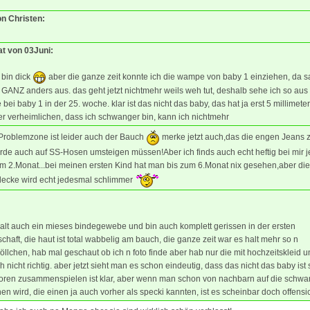
on Christen:
at von 03Juni:
 bin dick
aber die ganze zeit konnte ich die wampe von baby 1 einziehen, da s
 GANZ anders aus. das geht jetzt nichtmehr weils weh tut, deshalb sehe ich so aus
 bei baby 1 in der 25. woche. klar ist das nicht das baby, das hat ja erst 5 millimeter
r verheimlichen, dass ich schwanger bin, kann ich nichtmehr
Problemzone ist leider auch der Bauch
merke jetzt auch,das die engen Jeans 
de auch auf SS-Hosen umsteigen müssen!Aber ich finds auch echt heftig bei mir je
m 2.Monat...bei meinen ersten Kind hat man bis zum 6.Monat nix gesehen,aber die
ecke wird echt jedesmal schlimmer
halt auch ein mieses bindegewebe und bin auch komplett gerissen in der ersten
haft, die haut ist total wabbelig am bauch, die ganze zeit war es halt mehr so n
llchen, hab mal geschaut ob ich n foto finde aber hab nur die mit hochzeitskleid u
h nicht richtig. aber jetzt sieht man es schon eindeutig, dass das nicht das baby ist
toren zusammenspielen ist klar, aber wenn man schon von nachbarn auf die schwa
n wird, die einen ja auch vorher als specki kannten, ist es scheinbar doch offensic