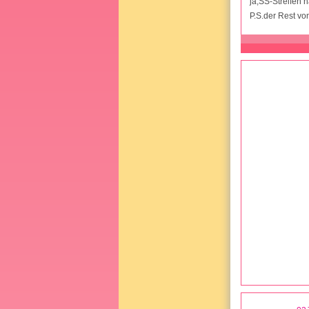
ja,SS-Streifen 
P.S.der Rest vo