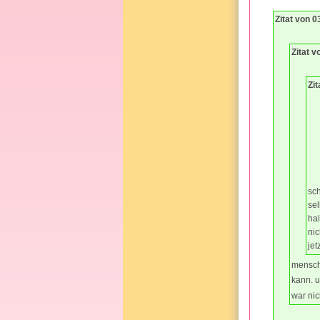
Zitat von 0
Zitat v
Zit
sch
sel
hal
nic
jet
mensch,
kann. u
war ni