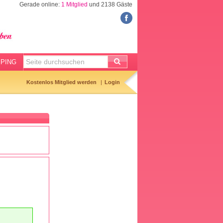
Gerade online:
1 Mitglied
und 2138 Gäste
FORUM
Meine Forenthemen
Meine Forenbeiträge
PING
Gemerkte Themen
Kostenlos Mitglied werden
Login
Neueste Themen
Aktuell diskutiert
Forenticker
Forenbilder
Forenregeln