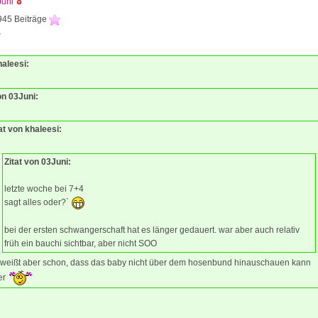
Juni
945 Beiträge
8
haleesi:
on 03Juni:
at von khaleesi:
Zitat von 03Juni:
letzte woche bei 7+4
sagt alles oder?`
bei der ersten schwangerschaft hat es länger gedauert. war aber auch relativ
früh ein bauchi sichtbar, aber nicht SOO
 weißt aber schon, dass das baby nicht über dem hosenbund hinauschauen kann
er