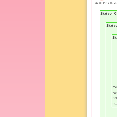
04.02.2014 09:4
Zitat von C
Zitat v
Zit
me
zw
hef
ni