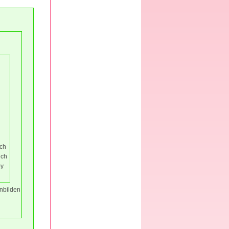
uch
ich
by
inbilden