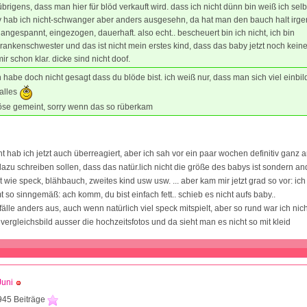
brigens, dass man hier für blöd verkauft wird. dass ich nicht dünn bin weiß ich selb
iv hab ich nicht-schwanger aber anders ausgesehn, da hat man den bauch halt irg
angespannt, eingezogen, dauerhaft. also echt.. bescheuert bin ich nicht, ich bin
rankenschwester und das ist nicht mein erstes kind, dass das baby jetzt noch keine
mir schon klar. dicke sind nicht doof.
 habe doch nicht gesagt dass du blöde bist. ich weiß nur, dass man sich viel einbi
 alles
öse gemeint, sorry wenn das so rüberkam
icht hab ich jetzt auch überreagiert, aber ich sah vor ein paar wochen definitiv ganz
 dazu schreiben sollen, dass das natür.lich nicht die größe des babys ist sondern a
wie speck, blähbauch, zweites kind usw usw. ... aber kam mir jetzt grad so vor: ich
so sinngemäß: ach komm, du bist einfach fett.. schieb es nicht aufs baby..
 fälle anders aus, auch wenn natürlich viel speck mitspielt, aber so rund war ich nich
vergleichsbild ausser die hochzeitsfotos und da sieht man es nicht so mit kleid
Juni
945 Beiträge