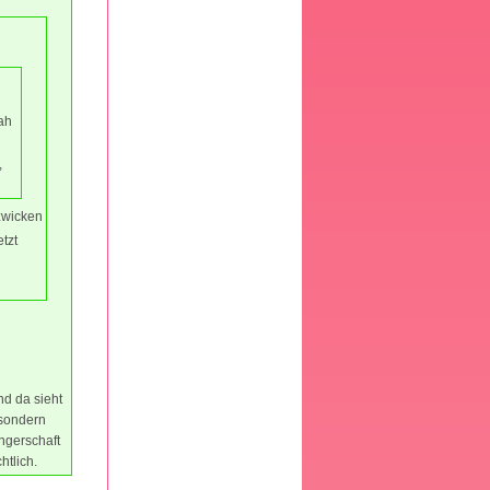
ah
,
zwicken
tzt
nd da sieht
 sondern
ngerschaft
htlich.