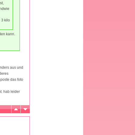
st,
endwie
 3 kilo
lden kann.
 anders aus und
nderes
 poste das foto
t. hab leider