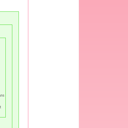
ans
t