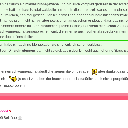
hab halt auch ein mieses bindegewebe und bin auch komplett gerissen in der erste
erschaft, die haut ist total wabbelig am bauch, die ganze zeit war es halt mehr so
utröllchen, hab mal geschaut ob ich n foto finde aber hab nur die mit hochzeitskl
t man es ja eh nicht richtig. aber jetzt sieht man es schon eindeutig, dass das nicht
st sondern andere faktoren zusammenspielen ist klar, aber wenn man schon von n
 schwangerschaft angesprochen wird, die einen ja auch vorher als specki kannten, 
ar doch offensichtlich.
fen habe ich auch ne Menge,aber sie sind wirklich schön verblasst!
t von Dir sieht übrigens gar nicht so dick aus,ist bei Dir wohl auch eher ne 'Bauch
r ersten schwangerschaft deutliche spuren davon getragen
aber danke, dass i
sseh
ja es ist vor allem der bauch. der rest ist natürlich auch nicht spargeld
r hauptproblem.
leesi
96 Beiträge
0