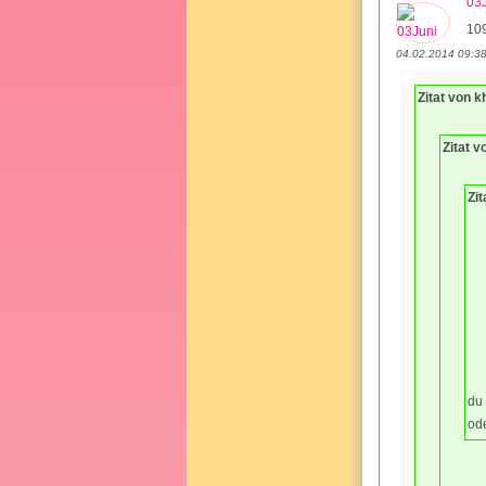
03
10
04.02.2014 09:3
Zitat von k
Zitat v
Zit
du
od