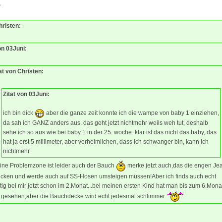
0
hristen:
on 03Juni:
at von Christen:
Zitat von 03Juni:
ich bin dick
aber die ganze zeit konnte ich die wampe von baby 1 einziehen,
da sah ich GANZ anders aus. das geht jetzt nichtmehr weils weh tut, deshalb
sehe ich so aus wie bei baby 1 in der 25. woche. klar ist das nicht das baby, das
hat ja erst 5 millimeter, aber verheimlichen, dass ich schwanger bin, kann ich
nichtmehr
ine Problemzone ist leider auch der Bauch
merke jetzt auch,das die engen Je
icken und werde auch auf SS-Hosen umsteigen müssen!Aber ich finds auch echt
tig bei mir jetzt schon im 2.Monat...bei meinen ersten Kind hat man bis zum 6.Mona
x gesehen,aber die Bauchdecke wird echt jedesmal schlimmer