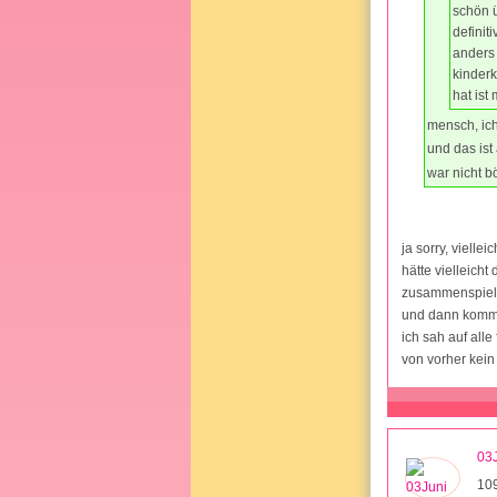
schön ü
definit
anders 
kinderk
hat ist 
mensch, ich
und das ist
war nicht b
ja sorry, vielle
hätte vielleicht
zusammenspielt 
und dann kommt 
ich sah auf alle
von vorher kein 
03
10