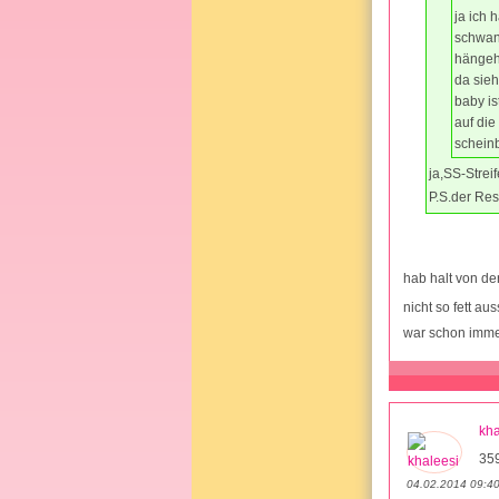
ja ich 
schwang
hängeha
da sieh
baby i
auf die
scheinb
ja,SS-Strei
P.S.der Res
hab halt von de
nicht so fett au
war schon imme
kha
35
04.02.2014 09:4