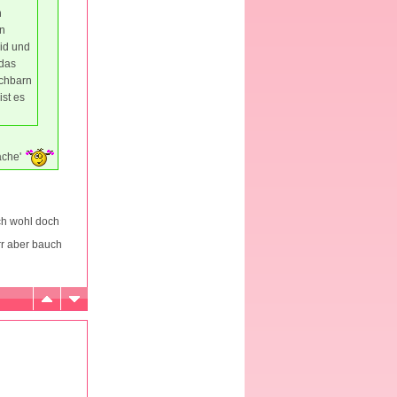
n
 n
eid und
 das
achbarn
ist es
sache'
ch wohl doch
ürr aber bauch