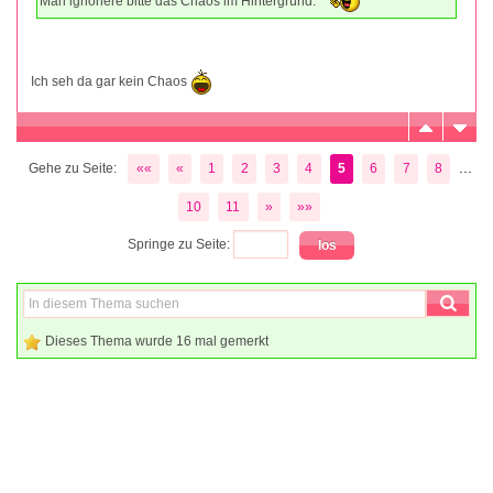
Man ignoriere bitte das Chaos im Hintergrund.
Ich seh da gar kein Chaos
...
Gehe zu Seite:
««
«
1
2
3
4
5
6
7
8
10
11
»
»»
Springe zu Seite:
Dieses Thema wurde 16 mal gemerkt