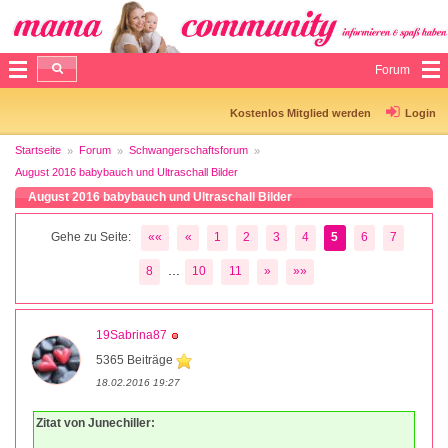
Forum
Kostenlos Mitglied werden
Login
Startseite
Forum
Schwangerschaftsforum
August 2016 babybauch und Ultraschall Bilder
August 2016 babybauch und Ultraschall Bilder
Gehe zu Seite:
««
«
1
2
3
4
5
6
7
...
8
10
11
»
»»
19Sabrina87
5365 Beiträge
18.02.2016 19:27
Zitat von Junechiller: