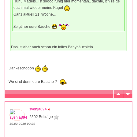
Huhu Mädels.. ist soooo ruhig hier momentan.. dachte, ich zeige
euch mal wieder meine Kugel
Ganz aktuell 21. Woche...
Zeigt her eure Bäuche
Das ist aber auch schon ein tolles Babybäuchlein
Dankeschööön
Wo sind denn eure Bäuche ?
svenja894
2302 Beiträge
30.03.2016 00:29