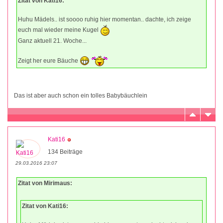
Zitat von Kati16:
Huhu Mädels.. ist soooo ruhig hier momentan.. dachte, ich zeige
euch mal wieder meine Kugel
Ganz aktuell 21. Woche...
Zeigt her eure Bäuche
Das ist aber auch schon ein tolles Babybäuchlein
Kati16
134 Beiträge
29.03.2016 23:07
Zitat von Mirimaus:
Zitat von Kati16: