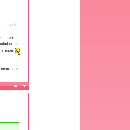
: dann mach
leibt die
rkoleptiker) ..
 na super
wo mein Hase