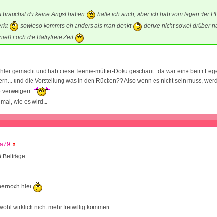
A brauchst du keine Angst haben
hatte ich auch, aber ich hab vom legen der P
erkt
sowieso kommt's eh anders als man denkt
denke nicht soviel drüber n
ieß noch die Babyfreie Zeit
Fehler gemacht und hab diese Teenie-mütter-Doku geschaut.. da war eine beim Le
... und die Vorstellung was in den Rücken?? Also wenn es nicht sein muss, werde
e verweigern
mal, wie es wird...
ca79
 Beiträge
8
mernoch hier
wohl wirklich nicht mehr freiwillig kommen...