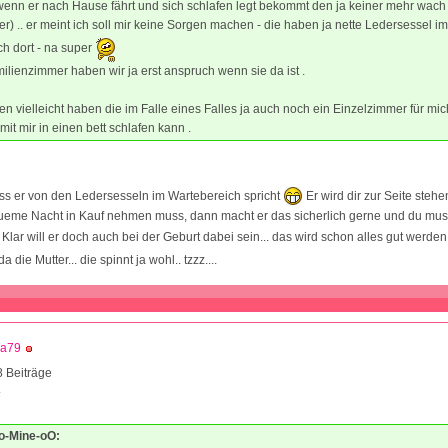
wenn er nach Hause fährt und sich schlafen legt bekommt den ja keiner mehr wach (
er) .. er meint ich soll mir keine Sorgen machen - die haben ja nette Ledersessel im
h dort - na super
ilienzimmer haben wir ja erst anspruch wenn sie da ist .
n vielleicht haben die im Falle eines Falles ja auch noch ein Einzelzimmer für mi
it mir in einen bett schlafen kann .
ass er von den Ledersesseln im Wartebereich spricht
Er wird dir zur Seite steh
ueme Nacht in Kauf nehmen muss, dann macht er das sicherlich gerne und du muss
 Klar will er doch auch bei der Geburt dabei sein... das wird schon alles gut werde
a die Mutter... die spinnt ja wohl.. tzzz....
ca79
 Beiträge
6
Oo-Mine-oO: