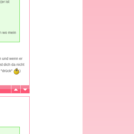
er ist
ch wo mein
en und wenn er
t dich da nicht
n *drück*
)