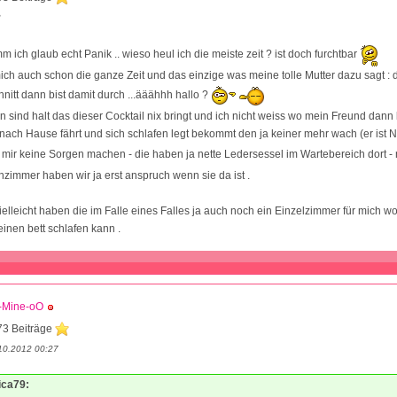
2
mm ich glaub echt Panik .. wieso heul ich die meiste zeit ? ist doch furchtbar
 mich auch schon die ganze Zeit und das einzige was meine tolle Mutter dazu sagt 
nitt dann bist damit durch ...ääähhh hallo ?
sind halt das dieser Cocktail nix bringt und ich nicht weiss wo mein Freund dann b
nach Hause fährt und sich schlafen legt bekommt den ja keiner mehr wach (er ist Na
ll mir keine Sorgen machen - die haben ja nette Ledersessel im Wartebereich dort -
nzimmer haben wir ja erst anspruch wenn sie da ist .
elleicht haben die im Falle eines Falles ja auch noch ein Einzelzimmer für mich 
einen bett schlafen kann .
-Mine-oO
73 Beiträge
10.2012 00:27
ica79: