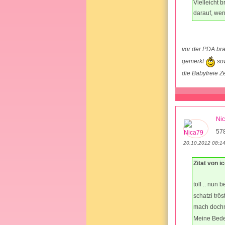
Vielleicht b
darauf, wen
vor der PDA br
gemerkt
sow
die Babyfreie Z
Ni
578
20.10.2012 08:1
Zitat von i
toll .. nun 
schatzi trö
mach dochn 
Meine Beden