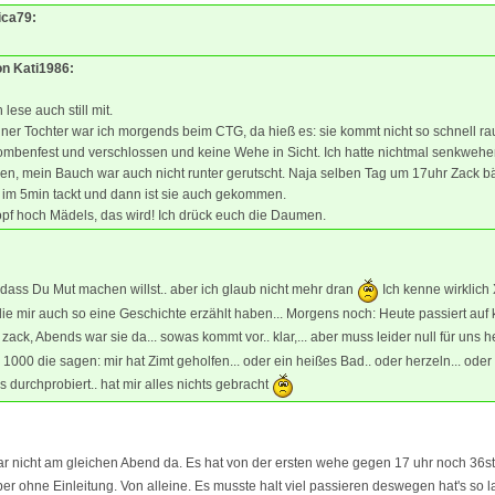
ica79:
on Kati1986:
 lese auch still mit.
ner Tochter war ich morgends beim CTG, da hieß es: sie kommt nicht so schnell ra
ombenfest und verschlossen und keine Wehe in Sicht. Ich hatte nichtmal senkwehe
en, mein Bauch war auch nicht runter gerutscht. Naja selben Tag um 17uhr Zack 
im 5min tackt und dann ist sie auch gekommen.
pf hoch Mädels, das wird! Ich drück euch die Daumen.
b,dass Du Mut machen willst.. aber ich glaub nicht mehr dran
Ich kenne wirklich 
ie mir auch so eine Geschichte erzählt haben... Morgens noch: Heute passiert auf k
 zack, Abends war sie da... sowas kommt vor.. klar,... aber muss leider null für uns 
h 1000 die sagen: mir hat Zimt geholfen... oder ein heißes Bad.. oder herzeln... oder
s durchprobiert.. hat mir alles nichts gebracht
ar nicht am gleichen Abend da. Es hat von der ersten wehe gegen 17 uhr noch 36
er ohne Einleitung. Von alleine. Es musste halt viel passieren deswegen hat's so 