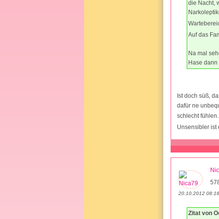
die Nacht, 
Narkoleptik
Wartebereic
Auf das Fam
Na mal sehe
Hase dann m
Ist doch süß, d
dafür ne unbeq
schlecht fühlen.
Unsensibler ist d
Ni
578
20.10.2012 08:1
Zitat von 