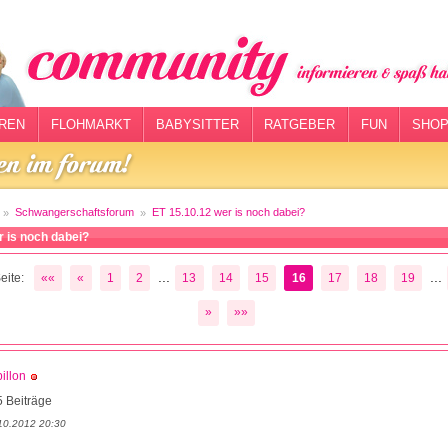
REN
FLOHMARKT
BABYSITTER
RATGEBER
FUN
SHOP
Schwangerschaftsforum
ET 15.10.12 wer is noch dabei?
r is noch dabei?
...
...
eite:
««
«
1
2
13
14
15
16
17
18
19
»
»»
illon
 Beiträge
10.2012 20:30