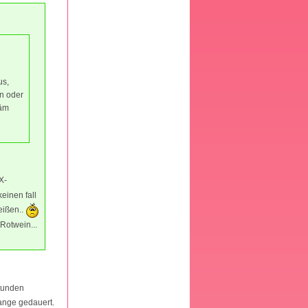
us,
n oder
bäm
X-
einen fall
heißen..
 Rotwein...
stunden
lange gedauert.