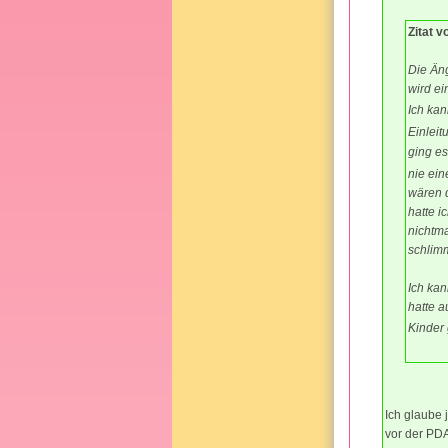
Zitat 
Die Äng
wird ei
Ich kan
Einleit
ging e
nie ein
wären 
hatte i
nichtm
schlim
Ich kan
hatte a
Kinder
Ich glaube 
vor der PDA