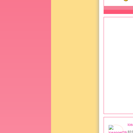
ic
81