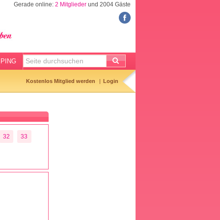
Gerade online:
2 Mitglieder
und 2004 Gäste
FORUM
Meine Forenthemen
Meine Forenbeiträge
PING
Gemerkte Themen
Kostenlos Mitglied werden
Login
Neueste Themen
Aktuell diskutiert
Forenticker
32
33
Forenbilder
Forenregeln