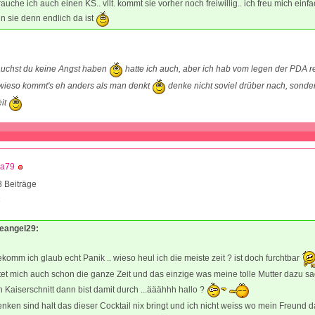
rauche ich auch einen KS.. vllt. kommt sie vorher noch freiwillig.. ich freu mich einf
n sie denn endlich da ist
auchst du keine Angst haben
hatte ich auch, aber ich hab vom legen der PDA re
ieso kommt's eh anders als man denkt
denke nicht soviel drüber nach, sonde
eit
ca79
 Beiträge
4
ceangel29:
bekomm ich glaub echt Panik .. wieso heul ich die meiste zeit ? ist doch furchtbar
stet mich auch schon die ganze Zeit und das einzige was meine tolle Mutter dazu sa
Kaiserschnitt dann bist damit durch ...ääähhh hallo ?
ken sind halt das dieser Cocktail nix bringt und ich nicht weiss wo mein Freund d