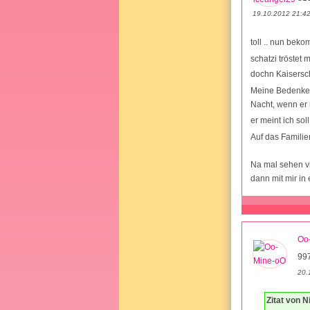
19.10.2012 21:4
toll .. nun beko
schatzi tröstet
dochn Kaisersch
Meine Bedenken 
Nacht, wenn er 
er meint ich so
Auf das Familie
Na mal sehen vi
dann mit mir in 
Oo
99
20.
Zitat von N