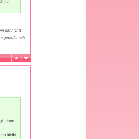
ach nur
in gar nichts
rn genieß noch
gt : dann
ann bleibt