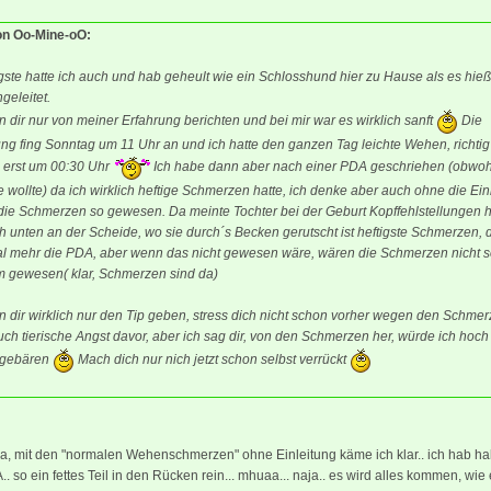
von Oo-Mine-oO:
ste hatte ich auch und hab geheult wie ein Schlosshund hier zu Hause als es hieß
ngeleitet.
n dir nur von meiner Erfahrung berichten und bei mir war es wirklich sanft
Die
ung fing Sonntag um 11 Uhr an und ich hatte den ganzen Tag leichte Wehen, richtig
s erst um 00:30 Uhr
Ich habe dann aber nach einer PDA geschriehen (obwoh
e wollte) da ich wirklich heftige Schmerzen hatte, ich denke aber auch ohne die Ein
die Schmerzen so gewesen. Da meinte Tochter bei der Geburt Kopffehlstellungen h
ch unten an der Scheide, wo sie durch´s Becken gerutscht ist heftigste Schmerzen, d
al mehr die PDA, aber wenn das nicht gewesen wäre, wären die Schmerzen nicht 
m gewesen( klar, Schmerzen sind da)
n dir wirklich nur den Tip geben, stress dich nicht schon vorher wegen den Schmer
uch tierische Angst davor, aber ich sag dir, von den Schmerzen her, würde ich hoch
 gebären
Mach dich nur nich jetzt schon selbst verrückt
ja, mit den "normalen Wehenschmerzen" ohne Einleitung käme ich klar.. ich hab hal
.. so ein fettes Teil in den Rücken rein... mhuaa... naja.. es wird alles kommen, wie