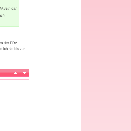
DA rein gar
ach,
gen der PDA
 ich sie bis zur