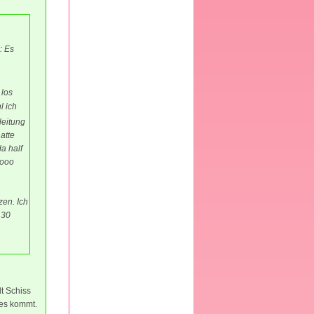
: Es
 los
l ich
leitung
atte
a half
sooo
zen. Ich
 30
t Schiss
 es kommt.