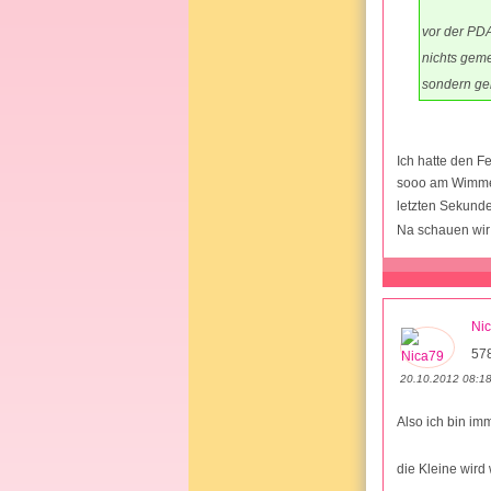
vor der PD
nichts gem
sondern gen
Ich hatte den 
sooo am Wimmern
letzten Sekund
Na schauen wir 
Ni
578
20.10.2012 08:1
Also ich bin im
die Kleine wird 