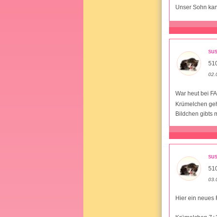
Unser Sohn kann 
su
51
02.
War heut bei F
Krümelchen geh
Bildchen gibts 
su
51
03.
Hier ein neues 