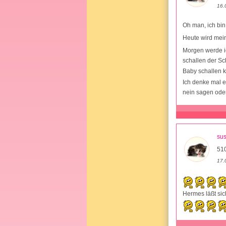
16.
Oh man, ich bin
Heute wird mein
Morgen werde i
schallen der Sc
Baby schallen 
Ich denke mal e
nein sagen ode
su
51
17.
Hermes läßt sich