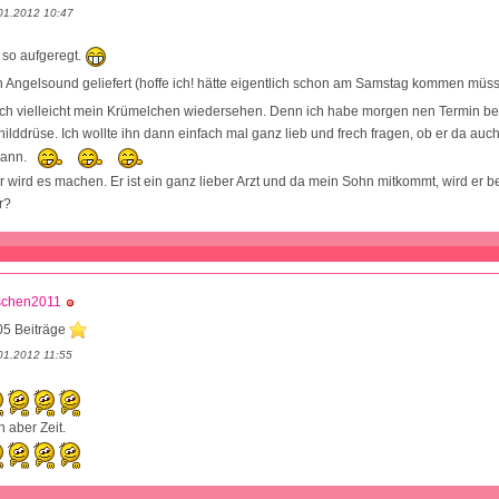
01.2012 10:47
 so aufgeregt.
 Angelsound geliefert (hoffe ich! hätte eigentlich schon am Samstag kommen müs
ch vielleicht mein Krümelchen wiedersehen. Denn ich habe morgen nen Termin b
hilddrüse. Ich wollte ihn dann einfach mal ganz lieb und frech fragen, ob er da au
kann.
r wird es machen. Er ist ein ganz lieber Arzt und da mein Sohn mitkommt, wird er b
r?
schen2011
05 Beiträge
01.2012 11:55
 aber Zeit.