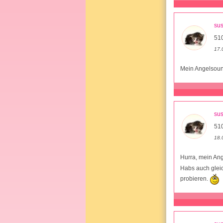
su
51
17.
Mein Angelsoun
su
51
18.
Hurra, mein An
Habs auch gleic
probieren.