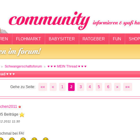
REN
FLOHMARKT
BABYSITTER
RATGEBER
FUN
SHOP
Schwangerschaftsforum
♥ ♥ ♥ MEIN Thread ♥ ♥ ♥
ead ♥ ♥ ♥
Gehe zu Seite:
««
«
1
2
3
4
5
6
»
»»
schen2011
05 Beiträge
12.2011 11:30
ochmal bei FA!