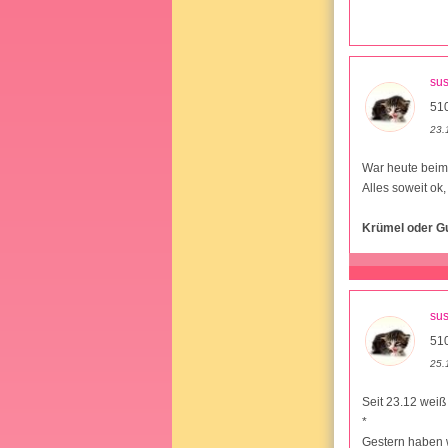
su
51
23.
War heute beim
Alles soweit ok,
Krümel oder 
su
51
25.
Seit 23.12 weiß
*
Gestern haben w