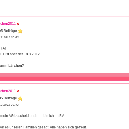
schen2011
05 Beiträge
12.2011 00:03
 FA!
 ET ist aber der 18.8.2012.
Gummibärchen?
schen2011
05 Beiträge
12.2011 22:42
 mein AG bescheid und nun bin ich im BV.
ir es unseren Familien gesagt. Alle haben sich gefreut.