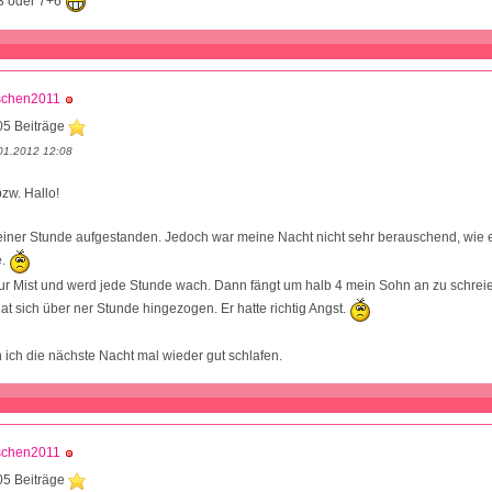
3 oder 7+6
schen2011
05 Beiträge
01.2012 12:08
zw. Hallo!
r einer Stunde aufgestanden. Jedoch war meine Nacht nicht sehr berauschend, wie e
e.
nur Mist und werd jede Stunde wach. Dann fängt um halb 4 mein Sohn an zu schreie
at sich über ner Stunde hingezogen. Er hatte richtig Angst.
n ich die nächste Nacht mal wieder gut schlafen.
schen2011
05 Beiträge