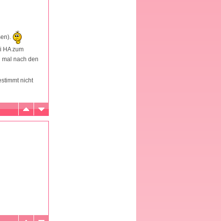
sen).
ei HA zum
ch mal nach den
estimmt nicht