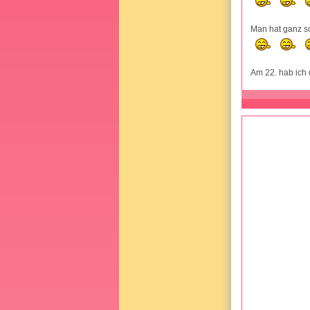
Man hat ganz s
Am 22. hab ich