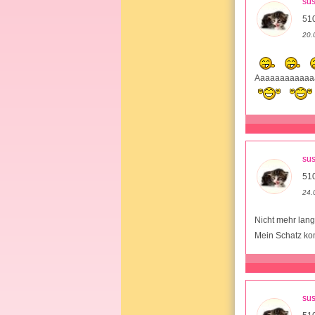
su
51
20.
Aaaaaaaaaaaaa
su
51
24.
Nicht mehr lang
Mein Schatz ko
su