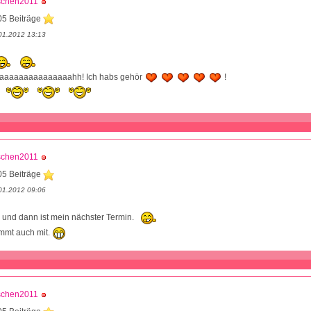
schen2011
05 Beiträge
01.2012 13:13
aaaaaaaaaaaaaahh! Ich habs gehör
!
schen2011
05 Beiträge
01.2012 09:06
 und dann ist mein nächster Termin.
mmt auch mit.
schen2011