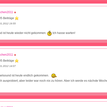
schen2011
05 Beiträge
01.2012 19:55
d ist heute wieder nicht gekommen.
Ich hasse warten!
schen2011
05 Beiträge
01.2012 14:07
gelsound ist heute endlich gekommen.
h ausprobiert, aber leider war noch nix zu hören. Aber ich werde es nächste Woc