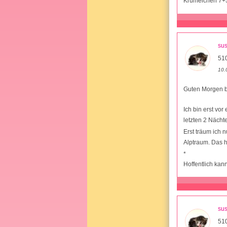
Krümelchen 7+
su
51
10.
Guten Morgen b
Ich bin erst vo
letzten 2 Nächt
Erst träum ich 
Alptraum. Das h
*
Hoffentlich kan
su
51