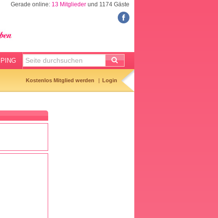
Gerade online:
13 Mitglieder
und 1174 Gäste
FORUM
Meine Forenthemen
Meine Forenbeiträge
PING
Gemerkte Themen
Kostenlos Mitglied werden
Login
Neueste Themen
Aktuell diskutiert
Forenticker
Forenbilder
Forenregeln