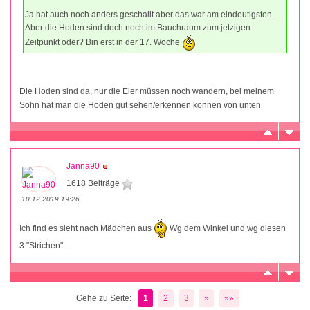
Ja hat auch noch anders geschallt aber das war am eindeutigsten...
Aber die Hoden sind doch noch im Bauchraum zum jetzigen
Zeitpunkt oder? Bin erst in der 17. Woche
Die Hoden sind da, nur die Eier müssen noch wandern, bei meinem
Sohn hat man die Hoden gut sehen/erkennen können von unten
Janna90
1618 Beiträge
10.12.2019 19:26
Ich find es sieht nach Mädchen aus
Wg dem Winkel und wg diesen
3 "Strichen"..
Gehe zu Seite:
1
2
3
»
»»