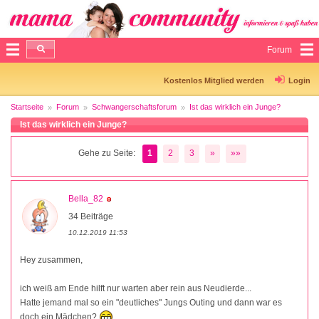
Forum
Kostenlos Mitglied werden
Login
Startseite
Forum
Schwangerschaftsforum
Ist das wirklich ein Junge?
Ist das wirklich ein Junge?
Gehe zu Seite:
1
2
3
»
»»
Bella_82
34 Beiträge
10.12.2019 11:53
Hey zusammen,
ich weiß am Ende hilft nur warten aber rein aus Neudierde...
Hatte jemand mal so ein "deutliches" Jungs Outing und dann war es
doch ein Mädchen?