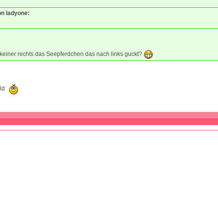
on ladyone:
keiner rechts das Seepferdchen das nach links guckt?
ild