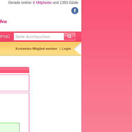
Gerade online:
6 Mitglieder
und 1365 Gäste
FORUM
Meine Forenthemen
Meine Forenbeiträge
PING
Gemerkte Themen
Kostenlos Mitglied werden
Login
Neueste Themen
Aktuell diskutiert
Forenticker
Forenbilder
Forenregeln