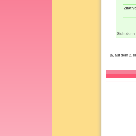
Zitat v
Sieht denn 
ja, auf dem 2. b