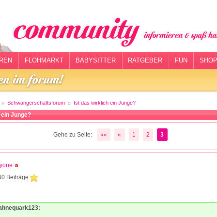
REN
FLOHMARKT
BABYSITTER
RATGEBER
FUN
SHOP
Schwangerschaftsforum
Ist das wirklich ein Junge?
h ein Junge?
Gehe zu Seite:
««
«
1
2
3
dyone
60 Beiträge
Sahnequark123: