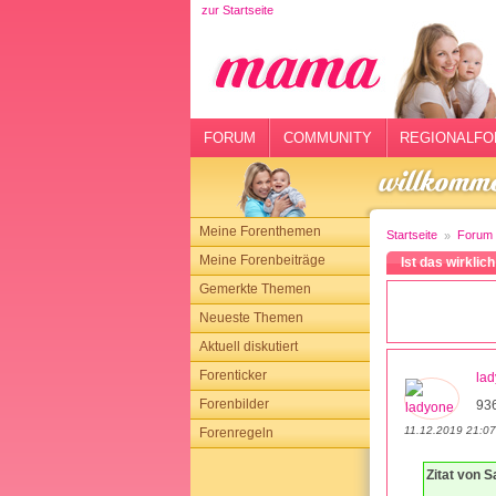
zur Startseite
rtseite
rum
mmunity
FORUM
COMMUNITY
REGIONALFO
gionalforen
ohmarkt
Meine Forenthemen
Startseite
Forum
ysitter
Meine Forenbeiträge
Ist das wirklic
Gemerkte Themen
tgeber
Neueste Themen
n
Aktuell diskutiert
Forenticker
la
opping
Forenbilder
93
11.12.2019 21:07
Forenregeln
sloggen
Zitat von 