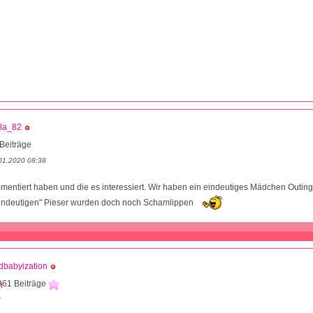
lla_82
Beiträge
01.2020 08:38
mmentiert haben und die es interessiert. Wir haben ein eindeutiges Mädchen Out
indeutigen" Pieser wurden doch noch Schamlippen
dbabyization
961 Beiträge
8