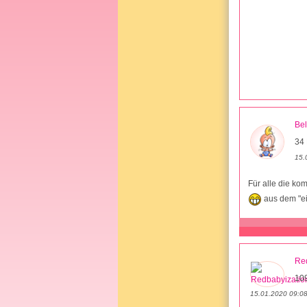
Be
34 
15.
Für alle die ko
aus dem "e
Re
10
15.01.2020 09:0