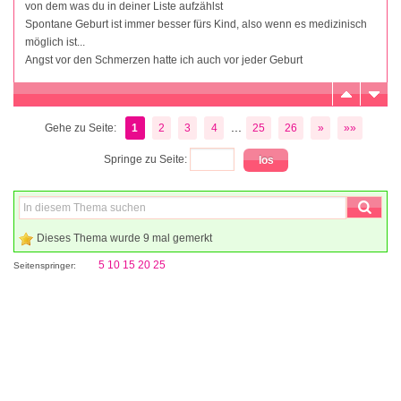
von dem was du in deiner Liste aufzählst
Spontane Geburt ist immer besser fürs Kind, also wenn es medizinisch
möglich ist...
Angst vor den Schmerzen hatte ich auch vor jeder Geburt
...
Gehe zu Seite:
1
2
3
4
25
26
»
»»
Springe zu Seite:
Dieses Thema wurde 9 mal gemerkt
5
10
15
20
25
Seitenspringer: