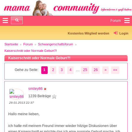
Forum
Kostenlos Mitglied werden
Login
Startseite
Forum
Schwangerschaftsforum
Kaiserschnitt oder Normale Geburt?!
Kaiserschnitt oder Normale Geburt?!
...
Gehe zu Seite:
1
2
3
4
25
26
»
»»
smiley86
1239 Beiträge
29.01.2013 22:37
Hallo meine lieben,
ich hatte mit meinem Freund immer wieder hitzige Diskusionen über
einen Kaiserschnitt er möchte das ich eine normale Geburt mache, ich