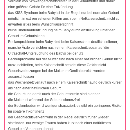
Verbleib von Schwangerschaftsresten in der Gebärmutter und damit
eine größere Gefahr für eine Entzündung
das KISS-Syndrom beim Baby ist in der Regel nur bei normaler Geburt
möglich, in extrem seltenen Fällen auch beim Notkaiserschnitt, nicht zu
erwarten ist es beim Wunschkaiserschnitt
keine Bindehautentzündung beim Baby durch Ansteckung unter der
Geburt im Geburtskanal
Beckenprobleme beim Baby sind beim Kaiserschnitt deutlich seltener,
manche Ärzte verzichten nach einem Kaiserschnitt sogar auf die
Ultraschall-Untersuchung des Babys bei der U3
Beckenprobleme bei der Mutter sind nach einer natürlichen Geburt nicht
auszuschließen, beim Kaiserschnitt besteht diese Gefahr nicht
Geburtsverletzungen bei der Mutter im Genitalbereich werden
ausgeschlossen
das Wochenbett verläuft nach einem Kaiserschnitt häufig deutlich kürzer
als nach einer natürlichen Geburt
die Geburt und damit auch der Geburtstermin sind planbar
die Mutter ist während der Geburt schmerzfrei
der Beckenboden wird weniger strapaziert, es gibt ein geringeres Risiko
für spätere Inkontinenz
der Geschlechtsverkehr wird in der Regel deutlich früher wieder
stattfinden, nur wenige Frauen haben kurz nach einer natürlichen
Geburt ein Verlangen danach