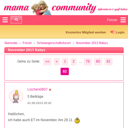
Forum
Kostenlos Mitglied werden
Login
Startseite
Forum
Schwangerschaftsforum
November 2013 Babys
November 2013 Babys
...
Gehe zu Seite:
««
«
1
2
79
80
81
82
Lischen0807
5 Beiträge
01.06.2013 20:32
Hallöchen,
ich habe auch ET im November. Am 28.11.