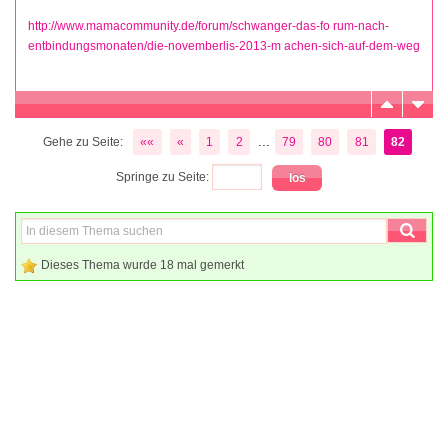
http://www.mamacommunity.de/forum/schwanger-das-fo rum-nach-
entbindungsmonaten/die-novemberlis-2013-m achen-sich-auf-dem-weg
...
Gehe zu Seite:
««
«
1
2
79
80
81
82
Springe zu Seite:
Dieses Thema wurde 18 mal gemerkt