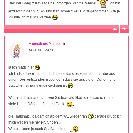
Und der Gang zur Waage heut morgen war mal wieder
Ich bin
jetzt erst in der. 9. SSW und hab schon zwei Kilo zugenommen.. Oh je.
Musste ich mal los werden
Ehemaliges Mitglied
18.02.2014 08:37
ja ich mags hier
Ich finds toll weil man einfach merkt dass es keine Stadt ist die aus
einem Dorf entstanden ist sondern dass sie aus vielen Dörfern und
Städtchen zusammengewachsen ist
Wenn mich jemand fragt wie Stuttgart als Stadt so ist sag ich immer:
viele kleine Dörfer auf einem Fleck
oje Haushalt... da darf ich ab dem WE wieder ran
gerade drück ich
mich wegen meiner Prüfungen...
Wobei... kann ja auch Spaß amchen