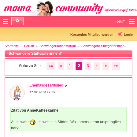
Forum
Kostenlos Mitglied werden
Login
Startseite
Forum
Schwangerschaftsforum
Schwangere Stuttgarterinnen?
Schwangere Stuttgarterinnen?
Gehe zu Seite:
««
«
1
2
3
4
»
»»
Ehemaliges Mitglied
17.02.2014 19:25
Zitat von AnneKaffeekanne:
Auch wahr
ich wohn im Süden. Wo kommst denn ursprünglich
her? J