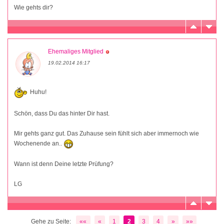
Wie gehts dir?
Ehemaliges Mitglied
19.02.2014 16:17
Huhu!
Schön, dass Du das hinter Dir hast.
Mir gehts ganz gut. Das Zuhause sein fühlt sich aber immernoch wie
Wochenende an..
Wann ist denn Deine letzte Prüfung?
LG
Gehe zu Seite:
««
«
1
2
3
4
»
»»