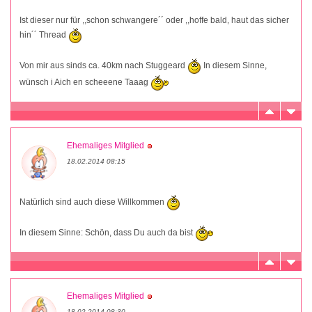
Ist dieser nur für ,,schon schwangere´´ oder ,,hoffe bald, haut das sicher
hin´´ Thread
Von mir aus sinds ca. 40km nach Stuggeard
In diesem Sinne,
wünsch i Aich en scheeene Taaag
Ehemaliges Mitglied
18.02.2014 08:15
Natürlich sind auch diese Willkommen
In diesem Sinne: Schön, dass Du auch da bist
Ehemaliges Mitglied
18.02.2014 08:30