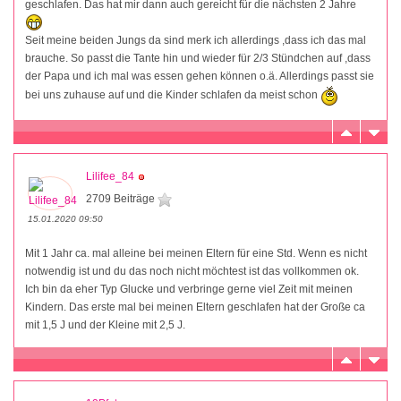
geschlafen. Das hat mir dann auch gereicht für die nächsten 2 Jahre
Seit meine beiden Jungs da sind merk ich allerdings ,dass ich das mal
brauche. So passt die Tante hin und wieder für 2/3 Stündchen auf ,dass
der Papa und ich mal was essen gehen können o.ä. Allerdings passt sie
bei uns zuhause auf und die Kinder schlafen da meist schon
Lilifee_84
2709 Beiträge
15.01.2020 09:50
Mit 1 Jahr ca. mal alleine bei meinen Eltern für eine Std. Wenn es nicht
notwendig ist und du das noch nicht möchtest ist das vollkommen ok.
Ich bin da eher Typ Glucke und verbringe gerne viel Zeit mit meinen
Kindern. Das erste mal bei meinen Eltern geschlafen hat der Große ca
mit 1,5 J und der Kleine mit 2,5 J.