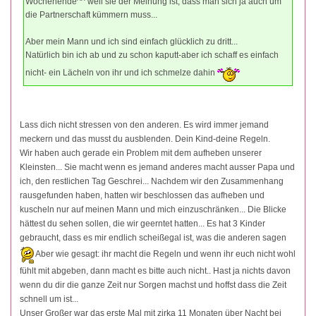
Wochenende^^ weil sie der Meinung ist, dass man sich ja auch um
die Partnerschaft kümmern muss...
Aber mein Mann und ich sind einfach glücklich zu dritt...
Natürlich bin ich ab und zu schon kaputt-aber ich schaff es einfach
nicht- ein Lächeln von ihr und ich schmelze dahin
Lass dich nicht stressen von den anderen. Es wird immer jemand
meckern und das musst du ausblenden. Dein Kind-deine Regeln.
Wir haben auch gerade ein Problem mit dem aufheben unserer
Kleinsten... Sie macht wenn es jemand anderes macht ausser Papa und
ich, den restlichen Tag Geschrei... Nachdem wir den Zusammenhang
rausgefunden haben, hatten wir beschlossen das aufheben und
kuscheln nur auf meinen Mann und mich einzuschränken... Die Blicke
hättest du sehen sollen, die wir geerntet hatten... Es hat 3 Kinder
gebraucht, dass es mir endlich scheißegal ist, was die anderen sagen
Aber wie gesagt: ihr macht die Regeln und wenn ihr euch nicht wohl
fühlt mit abgeben, dann macht es bitte auch nicht.. Hast ja nichts davon
wenn du dir die ganze Zeit nur Sorgen machst und hoffst dass die Zeit
schnell um ist...
Unser Großer war das erste Mal mit zirka 11 Monaten über Nacht bei