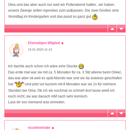
Oma und das aber auch nur weil wir Polterabend hatten...wir haben
unsere Zwerge selten irgendwo zum aufpassen. Die zwei Großen sind
Vormittag im Kindergarten und das passt so ganz gut
Ehemaliges Mitglied
15.01.2020 11:13
Ich dachte auch schon ich wäre eine Glucke
Das erste mal war sie mit ca. 5 Monaten für ca. 3 Std alleine beim Onkel,
das war aber ok weil es spät Abends war und sie da sowieso geschlafen
hat
Und jetzt vor kurzem mit 8 Monaten war sie 2x für mehrere
Stunden bei Oma. Ob ich sie nochmal so schnell dort lasse weiß ich
noch nicht, sie war danach mM nach sehr komisch.
Lass dir von niemand was einreden.
nicoleherbster