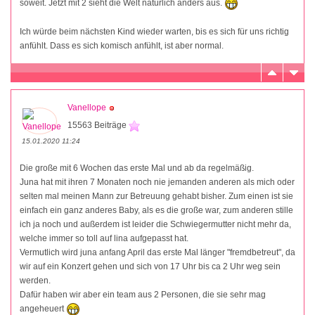
soweit. Jetzt mit 2 sieht die Welt natürlich anders aus.
Ich würde beim nächsten Kind wieder warten, bis es sich für uns richtig
anfühlt. Dass es sich komisch anfühlt, ist aber normal.
Vanellope
15563 Beiträge
15.01.2020 11:24
Die große mit 6 Wochen das erste Mal und ab da regelmäßig.
Juna hat mit ihren 7 Monaten noch nie jemanden anderen als mich oder
selten mal meinen Mann zur Betreuung gehabt bisher. Zum einen ist sie
einfach ein ganz anderes Baby, als es die große war, zum anderen stille
ich ja noch und außerdem ist leider die Schwiegermutter nicht mehr da,
welche immer so toll auf lina aufgepasst hat.
Vermutlich wird juna anfang April das erste Mal länger "fremdbetreut", da
wir auf ein Konzert gehen und sich von 17 Uhr bis ca 2 Uhr weg sein
werden.
Dafür haben wir aber ein team aus 2 Personen, die sie sehr mag
angeheuert