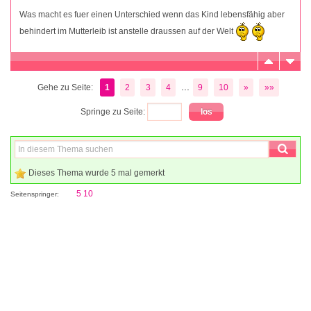
Was macht es fuer einen Unterschied wenn das Kind lebensfähig aber
behindert im Mutterleib ist anstelle draussen auf der Welt
...
Gehe zu Seite:
1
2
3
4
9
10
»
»»
Springe zu Seite:
Dieses Thema wurde 5 mal gemerkt
5
10
Seitenspringer: