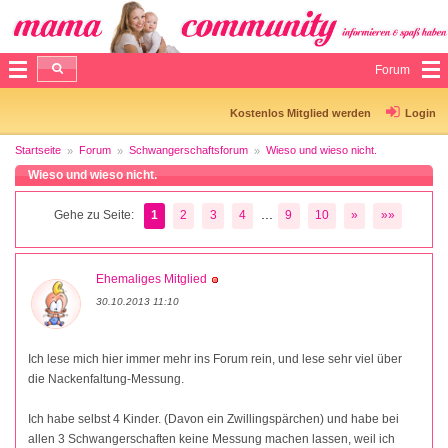
Forum
Kostenlos Mitglied werden
Login
Startseite
Forum
Schwangerschaftsforum
Wieso und wieso nicht.
Wieso und wieso nicht.
...
Gehe zu Seite:
1
2
3
4
9
10
»
»»
Ehemaliges Mitglied
30.10.2013 11:10
Ich lese mich hier immer mehr ins Forum rein, und lese sehr viel über
die Nackenfaltung-Messung.
Ich habe selbst 4 Kinder. (Davon ein Zwillingspärchen) und habe bei
allen 3 Schwangerschaften keine Messung machen lassen, weil ich