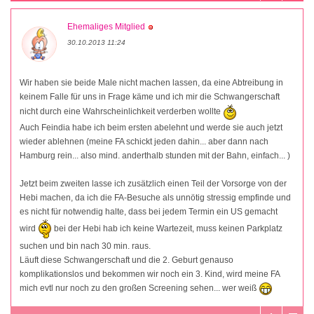
Ehemaliges Mitglied
30.10.2013 11:24
Wir haben sie beide Male nicht machen lassen, da eine Abtreibung in
keinem Falle für uns in Frage käme und ich mir die Schwangerschaft
nicht durch eine Wahrscheinlichkeit verderben wollte
Auch Feindia habe ich beim ersten abelehnt und werde sie auch jetzt
wieder ablehnen (meine FA schickt jeden dahin... aber dann nach
Hamburg rein... also mind. anderthalb stunden mit der Bahn, einfach... )
Jetzt beim zweiten lasse ich zusätzlich einen Teil der Vorsorge von der
Hebi machen, da ich die FA-Besuche als unnötig stressig empfinde und
es nicht für notwendig halte, dass bei jedem Termin ein US gemacht
wird
bei der Hebi hab ich keine Wartezeit, muss keinen Parkplatz
suchen und bin nach 30 min. raus.
Läuft diese Schwangerschaft und die 2. Geburt genauso
komplikationslos und bekommen wir noch ein 3. Kind, wird meine FA
mich evtl nur noch zu den großen Screening sehen... wer weiß