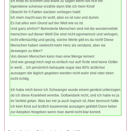
Ich finde es schlimm und krank zu sagen wenn ein Arzt mir
irgendeine scheisse erzähle dann töte ich mein Kind!
Obwohl ihr 0 Fakten darüber vorliegen habt!
Ich mein macht was ihr wollt, aber es ist naiv und dumm.
Es hat alles sein Grund auf der Welt wie es ist.
Und ganz ehrlich? Behinderte Menschen sind mit die wundervollstn
menschen auf dieser Welt! Die sind nicht egomanisch und verlogen,
nicht eifersüchtig und geizig, solche Werte gibt es da nicht! Diese
Menschen haben vielleicht mehr Herz als verstand, aber sie
deswegen zu töten?
Von diesen Menschen kann man eine Menge lernen!
Und wie gesagt mich regt es einfach nur auf! Ärzte sind keine Götter
in weiß.... Ich persönlich behaupte sogar das 80% ärztlicher
aussagen die täglich gegeben werden nicht wahr sind oder eben
nicht richtig.
Ich habe mich bevor ich Schwanger wurde einem gentest unterzogen
ob ich diese Krankheit vererbe. Gottseidank nicht, und ich habe es ja
im Vorfeld getan. Was bei mir ja auch logisch ist. Aber dennoch hätte
ich kein Kind auf ärztlich basierende aussagen getötet! Dann lieber
zur Adoption freigeben wenn man damit nicht klar kommt.