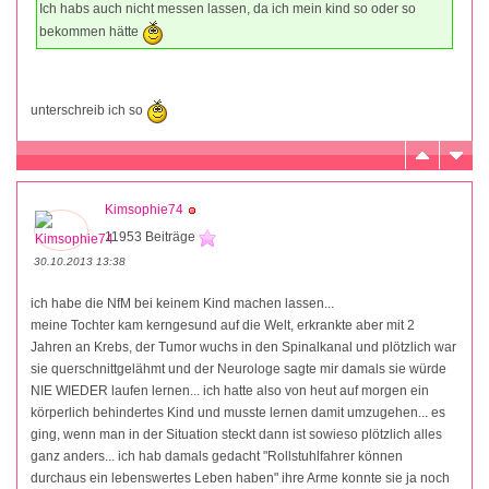
Ich habs auch nicht messen lassen, da ich mein kind so oder so
bekommen hätte
unterschreib ich so
Kimsophie74
11953 Beiträge
30.10.2013 13:38
ich habe die NfM bei keinem Kind machen lassen...
meine Tochter kam kerngesund auf die Welt, erkrankte aber mit 2
Jahren an Krebs, der Tumor wuchs in den Spinalkanal und plötzlich war
sie querschnittgelähmt und der Neurologe sagte mir damals sie würde
NIE WIEDER laufen lernen... ich hatte also von heut auf morgen ein
körperlich behindertes Kind und musste lernen damit umzugehen... es
ging, wenn man in der Situation steckt dann ist sowieso plötzlich alles
ganz anders... ich hab damals gedacht "Rollstuhlfahrer können
durchaus ein lebenswertes Leben haben" ihre Arme konnte sie ja noch