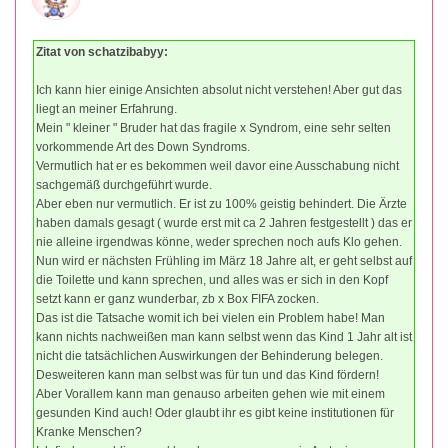
Zitat von schatzibabyy:
Ich kann hier einige Ansichten absolut nicht verstehen! Aber gut das
liegt an meiner Erfahrung.
Mein " kleiner " Bruder hat das fragile x Syndrom, eine sehr selten
vorkommende Art des Down Syndroms.
Vermutlich hat er es bekommen weil davor eine Ausschabung nicht
sachgemäß durchgeführt wurde.
Aber eben nur vermutlich. Er ist zu 100% geistig behindert. Die Ärzte
haben damals gesagt ( wurde erst mit ca 2 Jahren festgestellt ) das er
nie alleine irgendwas könne, weder sprechen noch aufs Klo gehen.
Nun wird er nächsten Frühling im März 18 Jahre alt, er geht selbst auf
die Toilette und kann sprechen, und alles was er sich in den Kopf
setzt kann er ganz wunderbar, zb x Box FIFA zocken.
Das ist die Tatsache womit ich bei vielen ein Problem habe! Man
kann nichts nachweißen man kann selbst wenn das Kind 1 Jahr alt ist
nicht die tatsächlichen Auswirkungen der Behinderung belegen.
Desweiteren kann man selbst was für tun und das Kind fördern!
Aber Vorallem kann man genauso arbeiten gehen wie mit einem
gesunden Kind auch! Oder glaubt ihr es gibt keine institutionen für
Kranke Menschen?