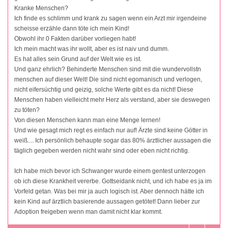
Kranke Menschen?
Ich finde es schlimm und krank zu sagen wenn ein Arzt mir irgendeine
scheisse erzähle dann töte ich mein Kind!
Obwohl ihr 0 Fakten darüber vorliegen habt!
Ich mein macht was ihr wollt, aber es ist naiv und dumm.
Es hat alles sein Grund auf der Welt wie es ist.
Und ganz ehrlich? Behinderte Menschen sind mit die wundervollstn
menschen auf dieser Welt! Die sind nicht egomanisch und verlogen,
nicht eifersüchtig und geizig, solche Werte gibt es da nicht! Diese
Menschen haben vielleicht mehr Herz als verstand, aber sie deswegen
zu töten?
Von diesen Menschen kann man eine Menge lernen!
Und wie gesagt mich regt es einfach nur auf! Ärzte sind keine Götter in
weiß.... Ich persönlich behaupte sogar das 80% ärztlicher aussagen die
täglich gegeben werden nicht wahr sind oder eben nicht richtig.
Ich habe mich bevor ich Schwanger wurde einem gentest unterzogen
ob ich diese Krankheit vererbe. Gottseidank nicht, und ich habe es ja im
Vorfeld getan. Was bei mir ja auch logisch ist. Aber dennoch hätte ich
kein Kind auf ärztlich basierende aussagen getötet! Dann lieber zur
Adoption freigeben wenn man damit nicht klar kommt.