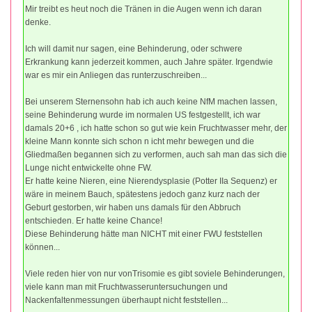
Mir treibt es heut noch die Tränen in die Augen wenn ich daran
denke.
Ich will damit nur sagen, eine Behinderung, oder schwere
Erkrankung kann jederzeit kommen, auch Jahre später. Irgendwie
war es mir ein Anliegen das runterzuschreiben...
Bei unserem Sternensohn hab ich auch keine NfM machen lassen,
seine Behinderung wurde im normalen US festgestellt, ich war
damals 20+6 , ich hatte schon so gut wie kein Fruchtwasser mehr, der
kleine Mann konnte sich schon n icht mehr bewegen und die
Gliedmaßen begannen sich zu verformen, auch sah man das sich die
Lunge nicht entwickelte ohne FW.
Er hatte keine Nieren, eine Nierendysplasie (Potter IIa Sequenz) er
wäre in meinem Bauch, spätestens jedoch ganz kurz nach der
Geburt gestorben, wir haben uns damals für den Abbruch
entschieden. Er hatte keine Chance!
Diese Behinderung hätte man NICHT mit einer FWU feststellen
können...
Viele reden hier von nur vonTrisomie es gibt soviele Behinderungen,
viele kann man mit Fruchtwasseruntersuchungen und
Nackenfaltenmessungen überhaupt nicht feststellen...