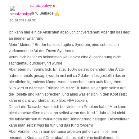
schatzibabyy
7970 Beiträge
30.10.2013 16:58
Ich kann hier einige Ansichten absolut nicht verstehen! Aber gut das liegt
an meiner Erfahrung.
Mein " kleiner " Bruder hat das fragile x Syndrom, eine sehr selten
vorkommende Art des Down Syndroms.
Vermutlich hat er es bekommen weil davor eine Ausschabung nicht
sachgemäß durchgeführt wurde.
Aber eben nur vermutlich. Er ist zu 100% geistig behindert. Die Ärzte
haben damals gesagt ( wurde erst mit ca 2 Jahren festgestellt ) das er
nie alleine irgendwas könne, weder sprechen noch aufs Klo gehen.
Nun wird er nächsten Frühling im März 18 Jahre alt, er geht selbst auf
die Toilette und kann sprechen, und alles was er sich in den Kopf setzt
kann er ganz wunderbar, zb x Box FIFA zocken.
Das ist die Tatsache womit ich bei vielen ein Problem habe! Man kann
nichts nachweißen man kann selbst wenn das Kind 1 Jahr alt ist nicht
die tatsächlichen Auswirkungen der Behinderung belegen. Desweiteren
kann man selbst was für tun und das Kind fördern!
Aber Vorallem kann man genauso arbeiten gehen wie mit einem
gesunden Kind auch! Oder glaubt ihr es gibt keine institutionen für