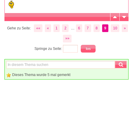
...
Gehe zu Seite:
««
«
1
2
6
7
8
9
10
»
»»
Springe zu Seite:
Dieses Thema wurde 5 mal gemerkt