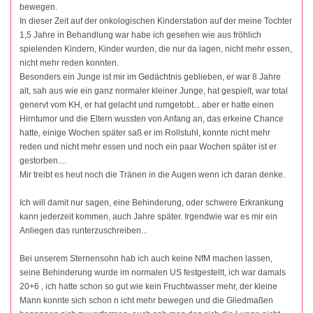
bewegen.
In dieser Zeit auf der onkologischen Kinderstation auf der meine Tochter
1,5 Jahre in Behandlung war habe ich gesehen wie aus fröhlich
spielenden Kindern, Kinder wurden, die nur da lagen, nicht mehr essen,
nicht mehr reden konnten.
Besonders ein Junge ist mir im Gedächtnis geblieben, er war 8 Jahre
alt, sah aus wie ein ganz normaler kleiner Junge, hat gespielt, war total
genervt vom KH, er hat gelacht und rumgetobt... aber er hatte einen
Hirntumor und die Eltern wussten von Anfang an, das erkeine Chance
hatte, einige Wochen später saß er im Rollstuhl, konnte nicht mehr
reden und nicht mehr essen und noch ein paar Wochen später ist er
gestorben....
Mir treibt es heut noch die Tränen in die Augen wenn ich daran denke.
Ich will damit nur sagen, eine Behinderung, oder schwere Erkrankung
kann jederzeit kommen, auch Jahre später. Irgendwie war es mir ein
Anliegen das runterzuschreiben...
Bei unserem Sternensohn hab ich auch keine NfM machen lassen,
seine Behinderung wurde im normalen US festgestellt, ich war damals
20+6 , ich hatte schon so gut wie kein Fruchtwasser mehr, der kleine
Mann konnte sich schon n icht mehr bewegen und die Gliedmaßen