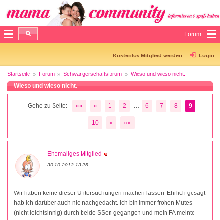
Forum
Kostenlos Mitglied werden
Login
Startseite
Forum
Schwangerschaftsforum
Wieso und wieso nicht.
Wieso und wieso nicht.
...
Gehe zu Seite:
««
«
1
2
6
7
8
9
10
»
»»
Ehemaliges Mitglied
30.10.2013 13:25
Wir haben keine dieser Untersuchungen machen lassen. Ehrlich gesagt
hab ich darüber auch nie nachgedacht. Ich bin immer frohen Mutes
(nicht leichtsinnig) durch beide SSen gegangen und mein FA meinte