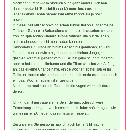
steckt dann ist sowieso plötzlich alles ganz anders... ich hab
damals gedacht "Rollstuhlfahrer können durchaus ein
lebenswertes Leben haben" ihre Arme konnte sie ja noch
bewegen.
In dieser Zeit auf der onkologischen Kinderstation auf der meine
Tochter 1,5 Jahre in Behandlung war habe ich gesehen wie aus
fröhlich spielenden Kindern, Kinder wurden, die nur da lagen,
nicht mehr essen, nicht mehr reden konnten.
Besonders ein Junge ist mir im Gedächtnis geblieben, er war 8
Jahre alt, sah aus wie ein ganz normaler kleiner Junge, hat
gespielt, war total genervt vom KH, er hat gelacht und rumgetobt...
aber er hatte einen Hirntumor und die Eltern wussten von Anfang
an, das erkeine Chance hatte, einige Wochen später saß er im
Rollstuhl, konnte nicht mehr reden und nicht mehr essen und noch
ein paar Wochen später ist er gestorben....
Mir treibt es heut noch die Tränen in die Augen wenn ich daran
denke.
Ich will damit nur sagen, eine Behinderung, oder schwere
Erkrankung kann jederzeit kommen, auch Jahre später. Irgendwie
war es mir ein Anliegen das runterzuschreiben...
Bei unserem Sternensohn hab ich auch keine NfM machen