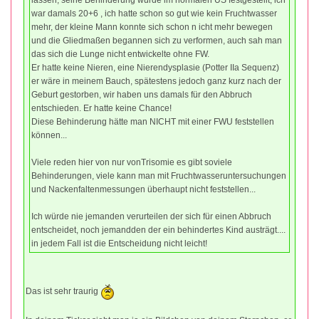
lassen, seine Behinderung wurde im normalen US festgestellt, ich
war damals 20+6 , ich hatte schon so gut wie kein Fruchtwasser
mehr, der kleine Mann konnte sich schon n icht mehr bewegen
und die Gliedmaßen begannen sich zu verformen, auch sah man
das sich die Lunge nicht entwickelte ohne FW.
Er hatte keine Nieren, eine Nierendysplasie (Potter IIa Sequenz)
er wäre in meinem Bauch, spätestens jedoch ganz kurz nach der
Geburt gestorben, wir haben uns damals für den Abbruch
entschieden. Er hatte keine Chance!
Diese Behinderung hätte man NICHT mit einer FWU feststellen
können...
Viele reden hier von nur vonTrisomie es gibt soviele
Behinderungen, viele kann man mit Fruchtwasseruntersuchungen
und Nackenfaltenmessungen überhaupt nicht feststellen...
Ich würde nie jemanden verurteilen der sich für einen Abbruch
entscheidet, noch jemandden der ein behindertes Kind austrägt....
in jedem Fall ist die Entscheidung nicht leicht!
Das ist sehr traurig