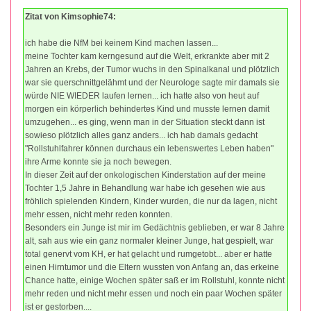
Zitat von Kimsophie74:
ich habe die NfM bei keinem Kind machen lassen...
meine Tochter kam kerngesund auf die Welt, erkrankte aber mit 2
Jahren an Krebs, der Tumor wuchs in den Spinalkanal und plötzlich
war sie querschnittgelähmt und der Neurologe sagte mir damals sie
würde NIE WIEDER laufen lernen... ich hatte also von heut auf
morgen ein körperlich behindertes Kind und musste lernen damit
umzugehen... es ging, wenn man in der Situation steckt dann ist
sowieso plötzlich alles ganz anders... ich hab damals gedacht
"Rollstuhlfahrer können durchaus ein lebenswertes Leben haben"
ihre Arme konnte sie ja noch bewegen.
In dieser Zeit auf der onkologischen Kinderstation auf der meine
Tochter 1,5 Jahre in Behandlung war habe ich gesehen wie aus
fröhlich spielenden Kindern, Kinder wurden, die nur da lagen, nicht
mehr essen, nicht mehr reden konnten.
Besonders ein Junge ist mir im Gedächtnis geblieben, er war 8 Jahre
alt, sah aus wie ein ganz normaler kleiner Junge, hat gespielt, war
total genervt vom KH, er hat gelacht und rumgetobt... aber er hatte
einen Hirntumor und die Eltern wussten von Anfang an, das erkeine
Chance hatte, einige Wochen später saß er im Rollstuhl, konnte nicht
mehr reden und nicht mehr essen und noch ein paar Wochen später
ist er gestorben....