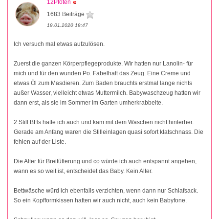
12Pfoten
1683 Beiträge
19.01.2020 19:47
Ich versuch mal etwas aufzulösen.
Zuerst die ganzen Körperpflegeprodukte. Wir hatten nur Lanolin- für
mich und für den wunden Po. Fabelhaft das Zeug. Eine Creme und
etwas Öl zum Masdieren. Zum Baden brauchts erstmal lange nichts
außer Wasser, vielleicht etwas Muttermilch. Babywaschzeug hatten wir
dann erst, als sie im Sommer im Garten umherkrabbelte.
2 Still BHs hatte ich auch und kam mit dem Waschen nicht hinterher.
Gerade am Anfang waren die Stilleinlagen quasi sofort klatschnass. Die
fehlen auf der Liste.
Die Alter für Breifütterung und co würde ich auch entspannt angehen,
wann es so weit ist, entscheidet das Baby. Kein Alter.
Bettwäsche würd ich ebenfalls verzichten, wenn dann nur Schlafsack.
So ein Kopfformkissen hatten wir auch nicht, auch kein Babyfone.