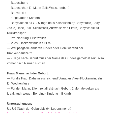
— Badeschuhe
— Badesachen für Mann (falls Wassergeburt)
— Babydecke
— aufgeladene Kamera
— Babysachen für zB. 5 Tage (falls Kaiserschnitt): Babymütze, Body,
Jacke, Hose, Pulli, Schlafsack, Ausweise von Eltern, Babyschale für
Rücktransport
— Pre-Nahrung, Ersatzmilch
— Vlies- Flockenwindeln für Frau
— Wer pflegt die anderen Kinder oder Tiere wärend der
Krankenhauszeit?
— 7 Tage nach Geburt muss der Name des Kindes gemeldet sein! Also
vorher nach Namen suchen.
Frau / Mann nach der Geburt:
— Für die Frau: Daheim ausreichend Vorrat an Vlies- Flockenwindeln
für Wochenfluss
— Für den Mann: Elternzeit direkt nach Geburt, 2 Monate gelten als
ideal, auch wegen Bonding (Bindung mit Kind)
Untersuchungen:
U1-U9 (Nach der Geburt bis 64. Lebensmonat)