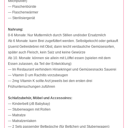
Milchpulver)
— Flaschenbürste
— Flaschenwärmer
— Sterilisiergerät
Nahrung:
0-6 Monate: Nur Muttermilch durch Stillen und/oder Ersatzmilch
Ab 6 Monate: kann Brei zugefüttert werden. Selbstgekocht oder gekauft
(zuerst Getreidebrei mit Obst, dann leicht verdauliche Gemüsesorten,
später auch Fleisch, kein Salz und keine Gewürze
Ab 10. Monate: können sie allein mit Löffel essen (spielen mit dem
Essen zulassen, da Teil der Entwicklung)
— Im Restaurant verhindern Hirsekringel und Gemüsesnacks Sauerei
— Vitamin D um Rachitis vorzubeugen
— 2mg Vitamin K sollte Arzt jeweils bei den ersten drei
Frühuntersuchungen zuführen
Schlafzubehör, Möbel und Accessoires:
— Kinderbett (zB Babybay)
— Stubenwagen mit Rollen
— Matratze
— Matratzenlaken
— 2 Sets passender Bettwäsche (für Bettchen und Stubenwagen)