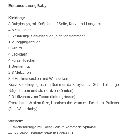
Erstausstattung Baby
Kleidung:
8 Babybodys, mit Knöpfen auf Seite, Kurz- und Langarm
4-6 Strampler
3-5 einteilige Schlafanzüge, nicht entflammbar
1-2 Jogginganzüge
8 t-shirts
4 Jäckchen
4 kurze Höschen
1 Sonnenhut
2-3 Mützchen
3-4 Erstlingssocken und Wollsocken
Kratz-Fäustlinge (auch im Sommer, da Babys nach Geburt oft lange
Nägel haben und sich kratzen könnten)
2-3 Lätzchen zum Essen (lieber grösser)
Overall und Wintermütze, Handschuhe, warmes Jäckchen, Pullover
(falls Winterbaby)
Wickeln:
— Wickelauflage mir Rand (Wickelkommode optional)
— 1-2 Pack Einmalwinden in Größe 0/1