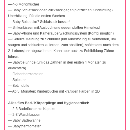
— 4-6 Moltontücher
— Baby Schlafsack oder Pucksack gegen plötzlichen Kindstötung /
Überhitzung. Für die ersten Wochen
— Baby Bettdecke? Schlafsack besser!
— Silikonkissen mit Ausbuchtung gegen platten Hinterkopf
— Baby-Phone und Kameraüberwachungssystem (Kombi möglich)
— Geteilte Meinung zu Schnuller (um Kindstötung zu vermeiden, um
saugen und schlucken zu lernen, zum abstillen), spätestens nach dem
2. Lebensjahr abgewöhnen. Kann aber auch zu Fehlbildung Zähne
führen.
— Babybeißringe (um das Zahnen in den ersten 4 Monaten zu
erleichtern)
— Fieberthermometer
— Spieluhr
— Bettmobile
— Ab 5. Monaten: Kinderbücher mit kräftigen Farben in 2D
Alles fürs Bad / Körperpflege und Hygieneartikel:
— 2-3 Badetücher mit Kapuze
— 2-3 Waschlappen
— Baby Badewanne
— Babythermometer