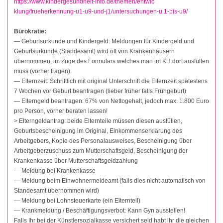
https://www.kindergesundheit-info.de/themen/entwic
klung/frueherkennung-u1-u9-und-j1/untersuchungen-u 1-bis-u9/
Bürokratie:
— Geburtsurkunde und Kindergeld: Meldungen für Kindergeld und
Geburtsurkunde (Standesamt) wird oft von Krankenhäusern
übernommen, im Zuge des Formulars welches man im KH dort ausfüllen
muss (vorher fragen)
— Elternzeit: Schriftlich mit original Unterschrift die Elternzeit spätestens
7 Wochen vor Geburt beantragen (lieber früher falls Frühgeburt)
— Elterngeld beantragen: 67% von Nettogehalt, jedoch max. 1.800 Euro
pro Person, vorher beraten lassen!
> Elterngeldantrag: beide Elternteile müssen diesen ausfüllen,
Geburtsbescheinigung im Original, Einkommenserklärung des
Arbeitgebers, Kopie des Personalausweises, Bescheinigung über
Arbeitgeberzuschuss zum Mutterschaftsgeld, Bescheinigung der
Krankenkasse über Mutterschaftsgeldzahlung
— Meldung bei Krankenkasse
— Meldung beim Einwohnermeldeamt (falls dies nicht automatisch von
Standesamt übernommen wird)
— Meldung bei Lohnsteuerkarte (ein Elternteil)
— Krankmeldung / Beschäftigungsverbot: Kann Gyn ausstellen!
Falls Ihr bei der Künstlersozialkasse versichert seid habt ihr die gleichen