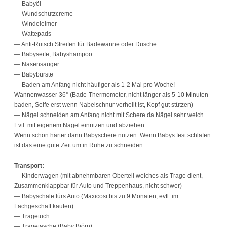
— Babyöl
— Wundschutzcreme
— Windeleimer
— Wattepads
— Anti-Rutsch Streifen für Badewanne oder Dusche
— Babyseife, Babyshampoo
— Nasensauger
— Babybürste
— Baden am Anfang nicht häufiger als 1-2 Mal pro Woche!
Wannenwasser 36° (Bade-Thermometer, nicht länger als 5-10 Minuten
baden, Seife erst wenn Nabelschnur verheilt ist, Kopf gut stützen)
— Nägel schneiden am Anfang nicht mit Schere da Nägel sehr weich.
Evtl. mit eigenem Nagel einritzen und abziehen.
Wenn schön härter dann Babyschere nutzen. Wenn Babys fest schlafen
ist das eine gute Zeit um in Ruhe zu schneiden.
Transport:
— Kinderwagen (mit abnehmbaren Oberteil welches als Trage dient,
Zusammenklappbar für Auto und Treppenhaus, nicht schwer)
— Babyschale fürs Auto (Maxicosi bis zu 9 Monaten, evtl. im
Fachgeschäft kaufen)
— Tragetuch
— Tragetasche (Baby Björn)