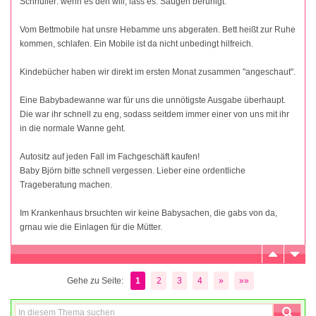
Schnuller: wenn es den will, lass es. Saugen beruhigt.
Vom Bettmobile hat unsre Hebamme uns abgeraten. Bett heißt zur Ruhe
kommen, schlafen. Ein Mobile ist da nicht unbedingt hilfreich.
Kindebücher haben wir direkt im ersten Monat zusammen "angeschaut".
Eine Babybadewanne war für uns die unnötigste Ausgabe überhaupt.
Die war ihr schnell zu eng, sodass seitdem immer einer von uns mit ihr
in die normale Wanne geht.
Autositz auf jeden Fall im Fachgeschäft kaufen!
Baby Björn bitte schnell vergessen. Lieber eine ordentliche
Trageberatung machen.
Im Krankenhaus brsuchten wir keine Babysachen, die gabs von da,
grnau wie die Einlagen für die Mütter.
Gehe zu Seite:
1
2
3
4
»
»»