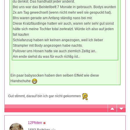
du denkst. Das handhabt jeder anderst.
Bei uns war das Beistellbett 7 Monate in gebrauch. Bodys wurden
2x am Tag gewechselt (wenn nicht mehr weil sie gespuckt hat).
Bhs waren gerade am Anfang ständig nass bei mir.
Diese Kratzfäustlinge hatten wir auch, waren sehr sehr gut sonst
hätte sich meine Tochter total zerkratzt. Würde ich also auf jeden
fall kaufen
Schlafanzug haben wir keinen angezogen, weil ich lieber
Strampler mit Body angezogen habe nachts.
Pullover uns Hosen hatte sie auch ziemlich Zeitig an.
Am ende siehst du was für euch richtig ist..
Ein paar babysocken haben den selben Effekt wie diese
Handschuhe
Gut stimmt, darauf bin ich gar nicht gekommen
12Pfoten