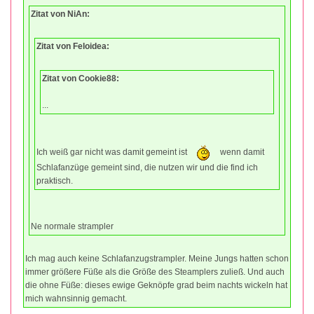
Zitat von NiAn:
Zitat von Feloidea:
Zitat von Cookie88:
...
Ich weiß gar nicht was damit gemeint ist
wenn damit
Schlafanzüge gemeint sind, die nutzen wir und die find ich
praktisch.
Ne normale strampler
Ich mag auch keine Schlafanzugstrampler. Meine Jungs hatten schon
immer größere Füße als die Größe des Steamplers zuließ. Und auch
die ohne Füße: dieses ewige Geknöpfe grad beim nachts wickeln hat
mich wahnsinnig gemacht.