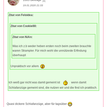
1683 Beiträge
19.01.2020 21:33
Zitat von Feloidea:
Zitat von Cookie88:
Zitat von NiAn:
Was ich z.b weder heben ersten noch beim zweiten brauchte
waren Strampler. Für mich wohl die unnützeste Erfindung
überhaupt
Unpraktisch vor allem.
Ich weiß gar nicht was damit gemeint ist
wenn damit
Schlafanzüge gemeint sind, die nutzen wir und die find ich praktisch.
Quasi dickere Schlafanzüge, aber für tagsüber