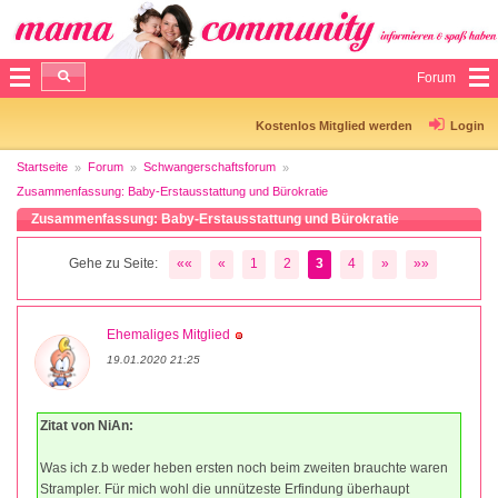
Forum
Kostenlos Mitglied werden
Login
Startseite
Forum
Schwangerschaftsforum
Zusammenfassung: Baby-Erstausstattung und Bürokratie
Zusammenfassung: Baby-Erstausstattung und Bürokratie
Gehe zu Seite:
««
«
1
2
3
4
»
»»
Ehemaliges Mitglied
19.01.2020 21:25
Zitat von NiAn:
Was ich z.b weder heben ersten noch beim zweiten brauchte waren
Strampler. Für mich wohl die unnützeste Erfindung überhaupt