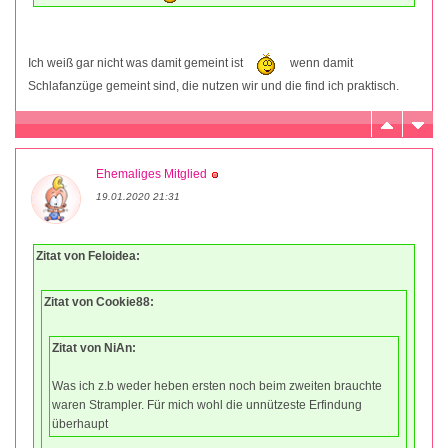
Ich weiß gar nicht was damit gemeint ist
wenn damit
Schlafanzüge gemeint sind, die nutzen wir und die find ich praktisch.
Ehemaliges Mitglied
19.01.2020 21:31
Zitat von Feloidea:
Zitat von Cookie88:
Zitat von NiAn:
Was ich z.b weder heben ersten noch beim zweiten brauchte
waren Strampler. Für mich wohl die unnützeste Erfindung
überhaupt