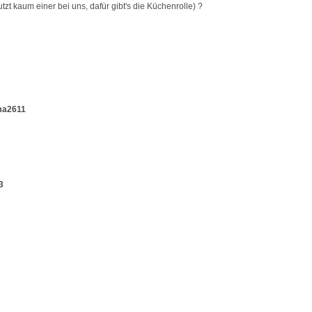
tzt kaum einer bei uns, dafür gibt's die Küchenrolle) ?
a2611
3