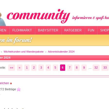
REN
FLOHMARKT
BABYSITTER
RATGEBER
FUN
SHOP
Wichtelrunden und Wanderpakete
Adventskalender 2024
er 2024
...
eite:
««
«
1
2
3
4
5
6
7
8
9
32
33
felchen
272 Beiträge
2