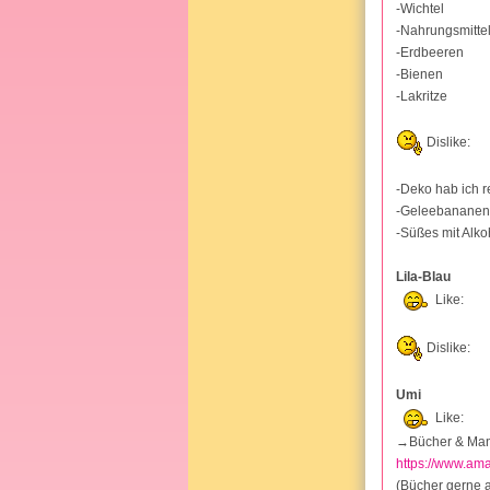
-Wichtel
-Nahrungsmittel,
-Erdbeeren
-Bienen
-Lakritze
Dislike:
-Deko hab ich rec
-Geleebananen
-Süßes mit Alko
Lila-Blau
Like:
Dislike:
Umi
Like:
→Bücher & Man
https://www.am
(Bücher gerne a