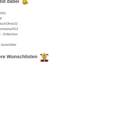
ind dabei
shi91
86
 NochOhne32
mermama2611
- Enfelchen
Junechiller
re Wunschlisten