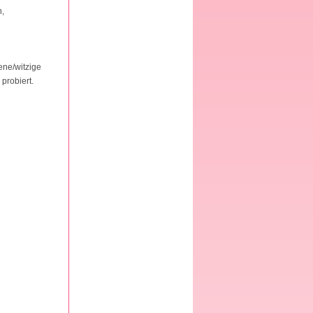
n,
ene/witzige
probiert.