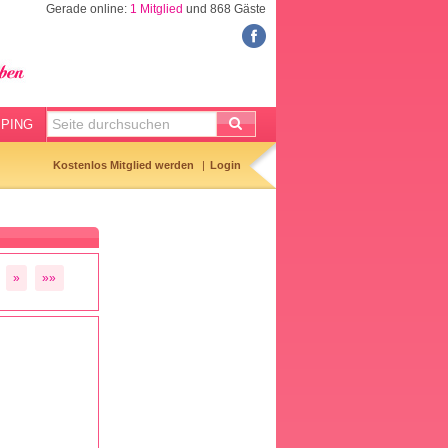
Gerade online:
1 Mitglied
und 868 Gäste
FORUM
Meine Forenthemen
Meine Forenbeiträge
PING
Gemerkte Themen
Kostenlos Mitglied werden
Login
Neueste Themen
Aktuell diskutiert
Forenticker
»
»»
Forenbilder
Forenregeln