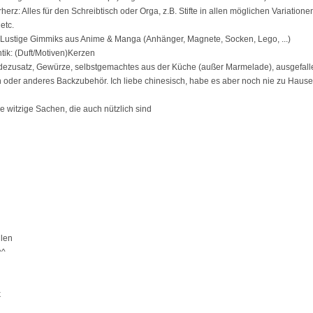
herz: Alles für den Schreibtisch oder Orga, z.B. Stifte in allen möglichen Variatione
etc.
 Lustige Gimmiks aus Anime & Manga (Anhänger, Magnete, Socken, Lego, ...)
tik: (Duft/Motiven)Kerzen
adezusatz, Gewürze, selbstgemachtes aus der Küche (außer Marmelade), ausgefall
oder anderes Backzubehör. Ich liebe chinesisch, habe es aber noch nie zu Hause 
e witzige Sachen, die auch nützlich sind
llen
^^
k