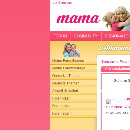
zur Startseite
rtseite
rum
mmunity
FORUM
COMMUNITY
REGIONALFO
gionalforen
ohmarkt
Meine Forenthemen
Startseite
Forum
ysitter
Meine Forenbeiträge
Adventskalend
Gemerkte Themen
tgeber
Gehe zu S
Neueste Themen
n
Aktuell diskutiert
Forenticker
En
opping
Forenbilder
14
26.05.2024 14:1
Forenregeln
sloggen