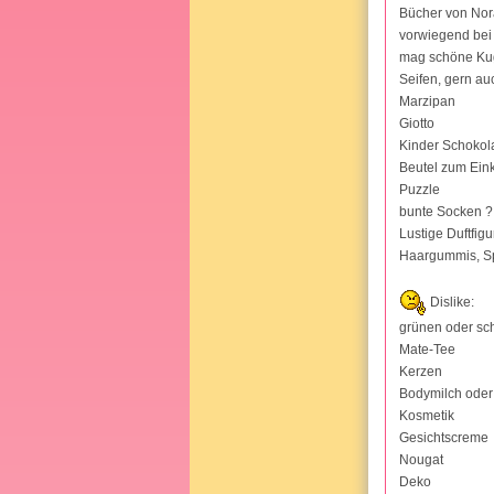
Bücher von Nora
vorwiegend bei 
mag schöne Kug
Seifen, gern a
Marzipan
Giotto
Kinder Schokol
Beutel zum Ein
Puzzle
bunte Socken ? 
Lustige Duftfigu
Haargummis, S
Dislike:
grünen oder sc
Mate-Tee
Kerzen
Bodymilch oder
Kosmetik
Gesichtscreme
Nougat
Deko