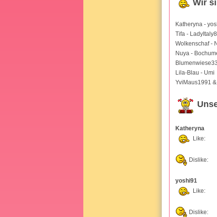
Wir s
Katheryna - yo
Tifa - LadyItaly
Wolkenschaf -
Nuya - Bochu
Blumenwiese33 
Lila-Blau - Umi
YviMaus1991 & 
Unse
Katheryna
Like:
Dislike:
yoshi91
Like:
Dislike: