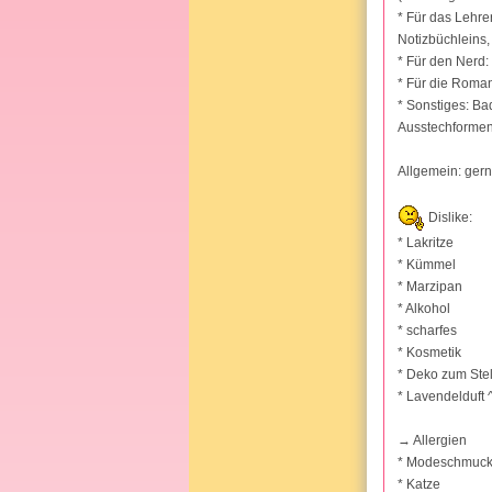
* Für das Lehrer
Notizbüchleins, 
* Für den Nerd:
* Für die Roman
* Sonstiges: B
Ausstechformen 
Allgemein: gern
Dislike:
* Lakritze
* Kümmel
* Marzipan
* Alkohol
* scharfes
* Kosmetik
* Deko zum Ste
* Lavendelduft 
→ Allergien
* Modeschmuc
* Katze