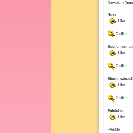
Servietten (benu
Nuya
Like:
Dislike:
Bochumermam
Like:
Dislike:
Blumenwiese3
Like:
Dislike:
Enfelchen
Like:
-Punkte