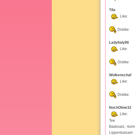
Tifa
Like:
Dislike:
LadyItaly86
Like:
Dislike:
Wolkenschaf
Like:
Dislike:
NochOhne32
Like:
Tee
Badesalz, -bo
Lippenbalsam