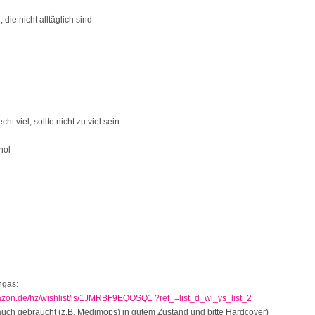
 die nicht alltäglich sind
ht viel, sollte nicht zu viel sein
hol
gas:
azon.de/hz/wishlist/ls/1JMRBF9EQOSQ1 ?ref_=list_d_wl_ys_list_2
uch gebraucht (z.B. Medimops) in gutem Zustand und bitte Hardcover)