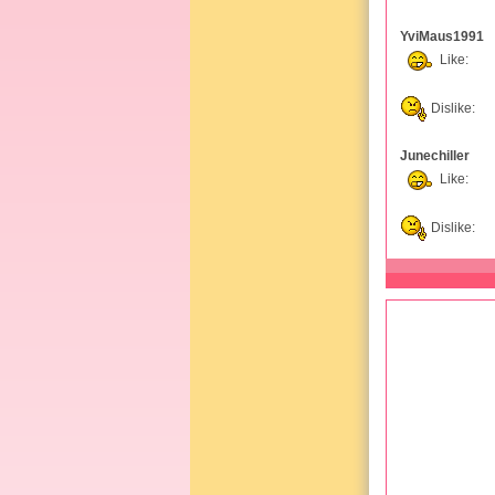
YviMaus1991
Like:
Dislike:
Junechiller
Like:
Dislike: