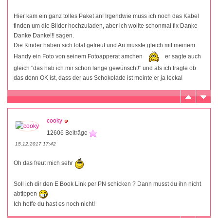
Hier kam ein ganz tolles Paket an! Irgendwie muss ich noch das Kabel
finden um die Bilder hochzuladen, aber ich wollte schonmal fix Danke
Danke Danke!!! sagen.
Die Kinder haben sich total gefreut und Ari musste gleich mit meinem
Handy ein Foto von seinem Fotoapperat amchen
er sagte auch
gleich "das hab ich mir schon lange gewünscht!" und als ich fragte ob
das denn OK ist, dass der aus Schokolade ist meinte er ja lecka!
cooky
12606 Beiträge
15.12.2017 17:42
Oh das freut mich sehr
Soll ich dir den E Book Link per PN schicken ? Dann musst du ihn nicht
abtippen
Ich hoffe du hast es noch nicht!