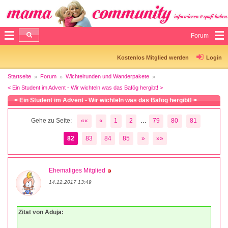
Forum
Kostenlos Mitglied werden
Login
Startseite
Forum
Wichtelrunden und Wanderpakete
< Ein Student im Advent - Wir wichteln was das Bafög hergibt! >
< Ein Student im Advent - Wir wichteln was das Bafög hergibt! >
...
Gehe zu Seite:
««
«
1
2
79
80
81
82
83
84
85
»
»»
Ehemaliges Mitglied
14.12.2017 13:49
Zitat von Aduja: