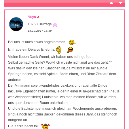
Nuya
10753 Beiträge
15.12.2017 18:39
Bei uns ist auch etwas angekommen.
Ich habe ein Déjà vu Erlebnis.
Vielen lieben Dank Weeni, wir haben uns sehr gefreut!
Selbst gemachte Seife? Wow! Ich wüsste nicht mal wie das geht.^^
Was das in den kleinen Gläschen ist, da müsstest du mir auf die
Sprünge helfen, es steht Apfel auf dem einen, und Birne Zimt auf dem
anderen.
Der Minimann spielt wandelndes Lexikon, und rattert alle Dinos
inklusive Eigenschaften runter, leider in einer KiTa-geschädigten (heute
war Weihnachtsfeier) Lautstärke, wo man meinen könnte, wir würden
uns quer durch den Raum unterhalten.
Und die Backstempel muss ich gleich am Wochenende ausprobieren,
sind ja noch nicht zum Backen gekommen dieses Jahr, das steht noch
dringend an.
Die Kerze riecht toll.