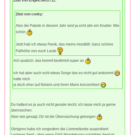
Zitat von Engelchen1711:
Zitat von cooky:
Also die Pakete in diesem Jahr sind ja echt alle ein Knaller. Wie
schön
Jetzt hab ich etwas Panik, das meins missfällt. Ganz schöne
Fallhöhe von euch Leute
Ach quatsch, das kommt bestimmt super an
ich hat aber auch echt etwas Sorge das es nicht gut ankommt
hatte mich
ja doch eher auf Nelaris und ihren Mann konzentriert
Du hattest es ja auch nicht gerade leicht, ich lasse mich ja gerne
überraschen.
Aber wie gesagt, Dir ist die Überraschung gelungen
Übrigens habe ich vorgestern die Lümmeltunke ausprobiert.
Leckerer Senf - aber wenn DAS Magdeburgs schärfster Senf ist ...