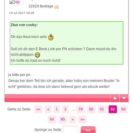
32929 Beiträge
15.12.2017 19:28
Zitat von cooky:
Oh das freut mich sehr
Soll ich dir den E Book Link per PN schicken ? Dann musst du ihn
nicht abtippen
Ich hoffe du hast es noch nicht!
ja bitte per pn.
Genau bei dem Teil bin ich gerade, aber habs von meinem Bruder "in
echt" geliehen. da lese ich dann liebend gern als ebook weiter!
...
Gehe zu Seite:
««
«
1
2
79
80
81
82
83
84
85
»
»»
Springe zu Seite: