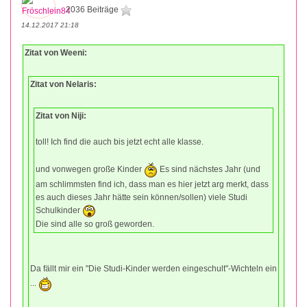
2036 Beiträge
14.12.2017 21:18
Zitat von Weeni:
Zitat von Nelaris:
Zitat von Niji:
toll! Ich find die auch bis jetzt echt alle klasse.
und vonwegen große Kinder
Es sind nächstes Jahr (und
am schlimmsten find ich, dass man es hier jetzt arg merkt, dass
es auch dieses Jahr hätte sein können/sollen) viele Studi
Schulkinder
Die sind alle so groß geworden.
Da fällt mir ein "Die Studi-Kinder werden eingeschult"-Wichteln ein
...