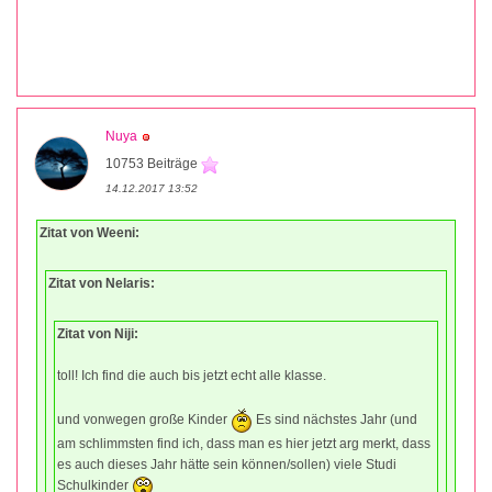
Nuya
10753 Beiträge
14.12.2017 13:52
Zitat von Weeni:
Zitat von Nelaris:
Zitat von Niji:
toll! Ich find die auch bis jetzt echt alle klasse.
und vonwegen große Kinder
Es sind nächstes Jahr (und
am schlimmsten find ich, dass man es hier jetzt arg merkt, dass
es auch dieses Jahr hätte sein können/sollen) viele Studi
Schulkinder