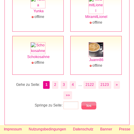
Yunka
offline
MiramitLionel
offline
Schokosahne
Juann86
offline
offline
...
Gehe zu Seite:
1
2
3
4
2122
2123
»
»»
Springe zu Seite:
Impressum
Nutzungsbedingungen
Datenschutz
Banner
Presse