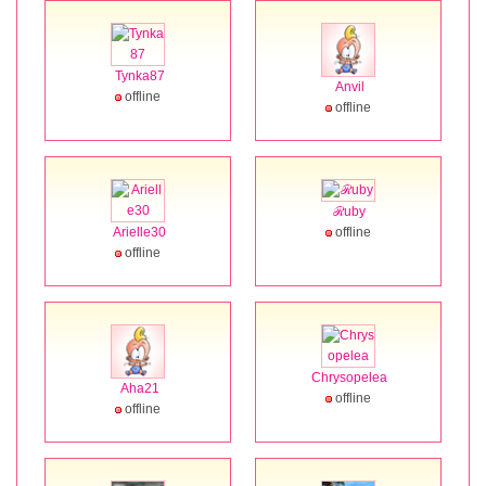
Tynka87
Anvil
offline
offline
ℛuby
Arielle30
offline
offline
Chrysopelea
Aha21
offline
offline