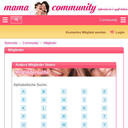
Community
Kostenlos Mitglied werden
Login
Startseite
Community
Mitglieder
Mitglieder
Andere Mitglieder finden
Alphabetische Suche:
A
B
C
D
E
F
G
H
I
J
K
L
M
N
O
P
Q
R
S
T
U
V
W
X
Y