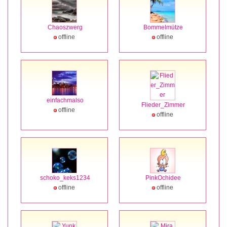
Chaoszwerg
Bommelmütze
offline
offline
einfachmalso
Flieder_Zimmer
offline
offline
schoko_keks1234
PinkOchidee
offline
offline