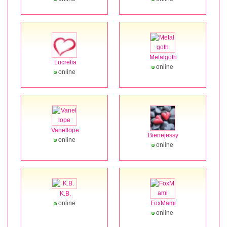
Metalgoth
Lucretia
online
online
Vanellope
Bienejessy
online
online
K.B.
online
FoxMami
online