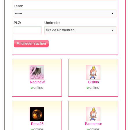
Land:
PLZ:
Umkreis:
NadineW
Gisimo
online
online
Resa25
Baronesse
online
online