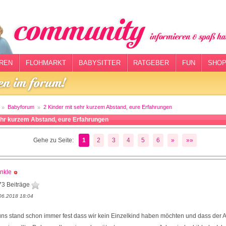
REN
FLOHMARKT
BABYSITTER
RATGEBER
FUN
SHOP
Babyforum
2 Kinder mit sehr kurzem Abstand, eure Erfahrungen
ehr kurzem Abstand, eure Erfahrungen
Gehe zu Seite:
1
2
3
4
5
6
»
»»
nkle
73 Beiträge
06.2018 18:04
uns stand schon immer fest dass wir kein Einzelkind haben möchten und dass der 