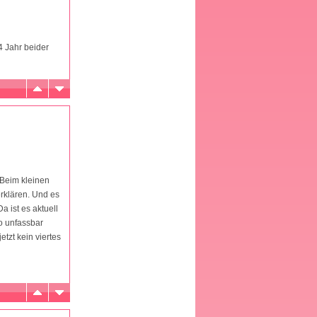
4 Jahr beider
 Beim kleinen
erklären. Und es
a ist es aktuell
o unfassbar
tzt kein viertes