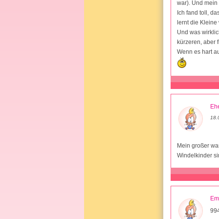
war). Und mein 
Ich fand toll, 
lernt die Klein
Und was wirklic
kürzeren, aber 
Wenn es hart au
Ehe
18.
Mein großer war
Windelkinder si
Em
994