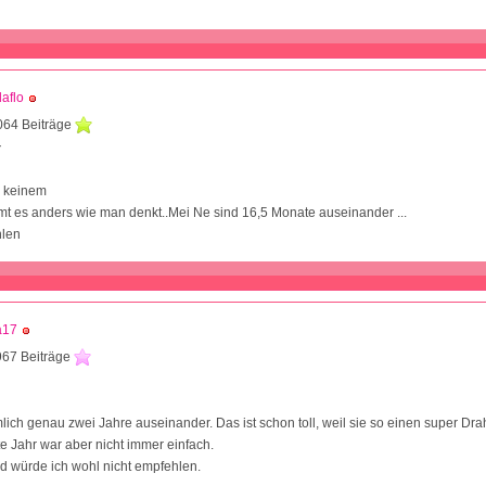
aflo
064 Beiträge
7
h keinem
 es anders wie man denkt..Mei Ne sind 16,5 Monate auseinander ...
hlen
a17
967 Beiträge
1
lich genau zwei Jahre auseinander. Das ist schon toll, weil sie so einen super Dr
e Jahr war aber nicht immer einfach.
d würde ich wohl nicht empfehlen.