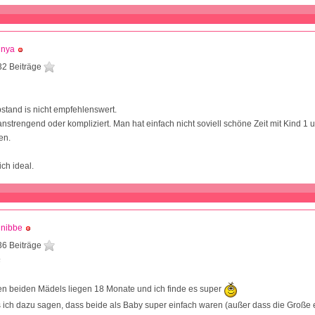
inya
32 Beiträge
1
bstand is nicht empfehlenswert.
anstrengend oder kompliziert. Man hat einfach nicht soviell schöne Zeit mit Kind 1 
en.
ich ideal.
hnibbe
36 Beiträge
6
n beiden Mädels liegen 18 Monate und ich finde es super
 ich dazu sagen, dass beide als Baby super einfach waren (außer dass die Große 