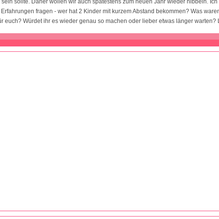
oß sein sollte. Daher wollen wir auch spätestens zum neuen Jahr wieder hibbeln. Ich
 Erfahrungen fragen - wer hat 2 Kinder mit kurzem Abstand bekommen? Was waren 
ür euch? Würdet ihr es wieder genau so machen oder lieber etwas länger warten? 