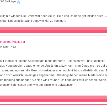
290 Beiträge
2
illig nie wieder! Die Große war noch viel zu klein und ich habe gefühlt das erste 3/
ich damit beschäftigt war, irgendwie klar zu kommen.
maliges Mitglied
06.2018 18:14
s. Einen sehr kleinen Abstand und einen größeren. Beides hat Vor- und Nachteile.
t das Hauptproblem, dass fehlende Verständnis, bzw. kann man Dinge nicht so gut 
anstrengender, wenn die Geschwisterkinder eben noch nicht so selbstständig sind. D
tand doch wirklich um einiges angenehmer. Allerdings haben meine Mädels eine s
ke Bindung zueinander. Sie sind wie Freunde. Ich finde dies wirklich schön. Wenn je
rd unser Sohn schon eher wie ein Einzelkind aufwachsen.