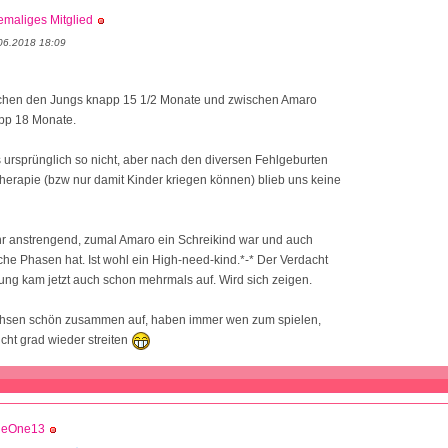
maliges Mitglied
06.2018 18:09
schen den Jungs knapp 15 1/2 Monate und zwischen Amaro
pp 18 Monate.
 ursprünglich so nicht, aber nach den diversen Fehlgeburten
erapie (bzw nur damit Kinder kriegen können) blieb uns keine
hr anstrengend, zumal Amaro ein Schreikind war und auch
he Phasen hat. Ist wohl ein High-need-kind.*-* Der Verdacht
ng kam jetzt auch schon mehrmals auf. Wird sich zeigen.
achsen schön zusammen auf, haben immer wen zum spielen,
icht grad wieder streiten
tleOne13