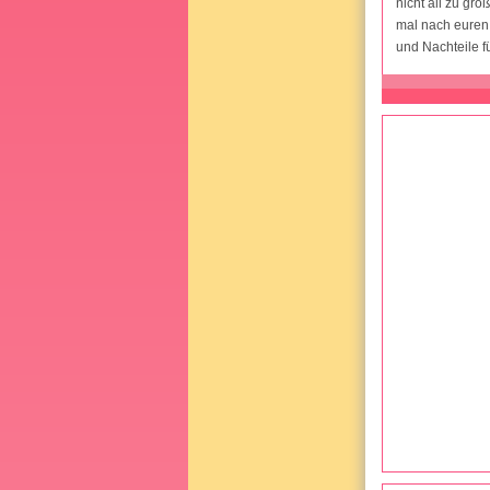
nicht all zu gr
mal nach euren
und Nachteile f