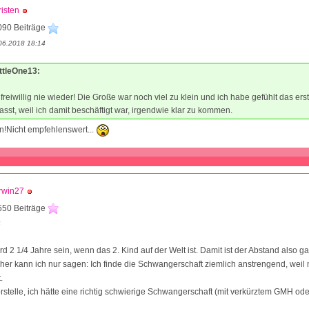
isten
090 Beiträge
06.2018 18:14
IttleOne13:
freiwillig nie wieder! Die Große war noch viel zu klein und ich habe gefühlt das ers
asst, weil ich damit beschäftigt war, irgendwie klar zu kommen.
n!Nicht empfehlenswert...
rwin27
550 Beiträge
6
d 2 1/4 Jahre sein, wenn das 2. Kind auf der Welt ist. Damit ist der Abstand also ga
sher kann ich nur sagen: Ich finde die Schwangerschaft ziemlich anstrengend, weil
.
rstelle, ich hätte eine richtig schwierige Schwangerschaft (mit verkürztem GMH ode