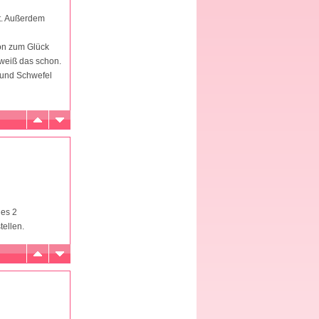
at. Außerdem
von zum Glück
 weiß das schon.
 und Schwefel
 es 2
tellen.