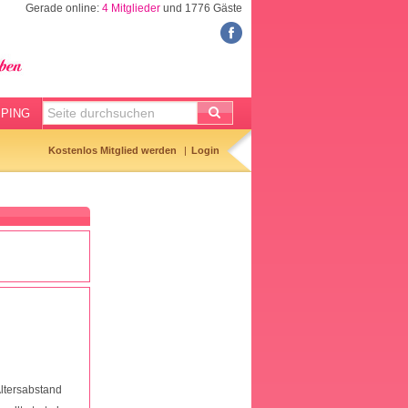
Gerade online:
4 Mitglieder
und 1776 Gäste
FORUM
Meine Forenthemen
Meine Forenbeiträge
PING
Gemerkte Themen
Kostenlos Mitglied werden
Login
Neueste Themen
Aktuell diskutiert
Forenticker
Forenbilder
Forenregeln
Altersabstand