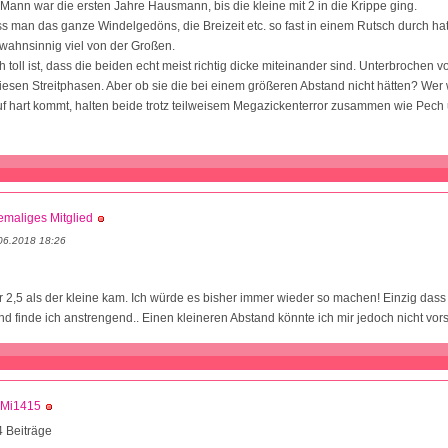
Mann war die ersten Jahre Hausmann, bis die kleine mit 2 in die Krippe ging.
dass man das ganze Windelgedöns, die Breizeit etc. so fast in einem Rutsch durch h
e wahnsinnig viel von der Großen.
h toll ist, dass die beiden echt meist richtig dicke miteinander sind. Unterbrochen 
fiesen Streitphasen. Aber ob sie die bei einem größeren Abstand nicht hätten? Wer
f hart kommt, halten beide trotz teilweisem Megazickenterror zusammen wie Pech
maliges Mitglied
06.2018 18:26
 2,5 als der kleine kam. Ich würde es bisher immer wieder so machen! Einzig dass
nd finde ich anstrengend.. Einen kleineren Abstand könnte ich mir jedoch nicht vors
Mi1415
 Beiträge