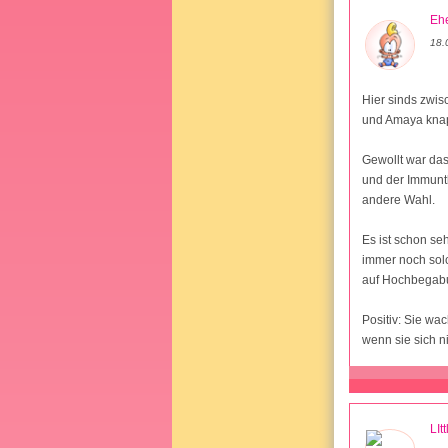
Ehe
18.
Hier sinds zwi
und Amaya kna
Gewollt war das
und der Immunth
andere Wahl.
Es ist schon se
immer noch solc
auf Hochbegabu
Positiv: Sie w
wenn sie sich n
LIt