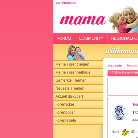
zur Startseite
rtseite
rum
mmunity
FORUM
COMMUNITY
REGIONALFO
gionalforen
ohmarkt
Meine Forenthemen
Startseite
Forum
ysitter
Meine Forenbeiträge
2 Kinder mit s
Gemerkte Themen
tgeber
Neueste Themen
n
Aktuell diskutiert
Forenticker
Twi
opping
Forenbilder
13
18.
Forenregeln
sloggen
Hallo
für 