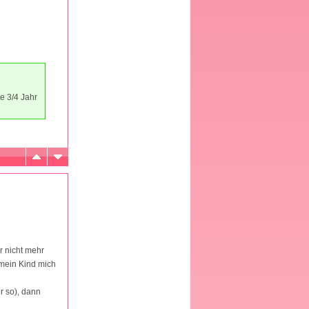
te 3/4 Jahr
r nicht mehr
 mein Kind mich
r so), dann