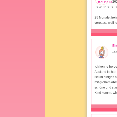
26
18.06.2018 18:1
25 Monate, freiw
verpasst, weil 
Ehe
18.
Ich kenne beide
Abstand ist hal
ist um einiges 
mit großem Abs
schöne und star
Kind kommt, wi