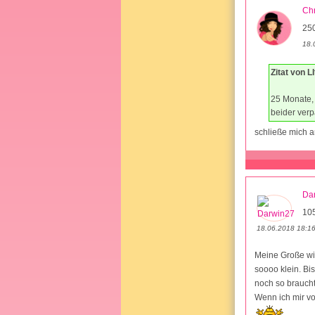
Chr
25
18.
Zitat von L
25 Monate, 
beider verp
schließe mich a
Da
10
18.06.2018 18:1
Meine Große wir
soooo klein. Bi
noch so braucht
Wenn ich mir vo