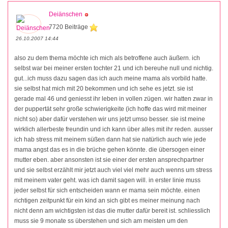
Deiänschen
7720 Beiträge
26.10.2007 14:44
also zu dem thema möchte ich mich als betroffene auch äußern. ich
selbst war bei meiner ersten tochter 21 und ich bereuhe null und nichtig.
gut...ich muss dazu sagen das ich auch meine mama als vorbild hatte.
sie selbst hat mich mit 20 bekommen und ich sehe es jetzt. sie ist
gerade mal 46 und geniesst ihr leben in vollen zügen. wir hatten zwar in
der puppertät sehr große schwierigkeite (ich hoffe das wird mit meiner
nicht so) aber dafür verstehen wir uns jetzt umso besser. sie ist meine
wirklich allerbeste freundin und ich kann über alles mit ihr reden. ausser
ich hab stress mit meinem süßen dann hat sie natürlich auch wie jede
mama angst das es in die brüche gehen könnte. die übersogen einer
mutter eben. aber ansonsten ist sie einer der ersten ansprechpartner
und sie selbst erzählt mir jetzt auch viel viel mehr auch wenns um stress
mit meinem vater geht. was ich damit sagen will. in erster linie muss
jeder selbst für sich entscheiden wann er mama sein möchte. einen
richtigen zeitpunkt für ein kind an sich gibt es meiner meinung nach
nicht denn am wichtigsten ist das die mutter dafür bereit ist. schliesslich
muss sie 9 monate ss überstehen und sich am meisten um den