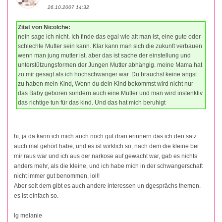
26.10.2007 14:32
Zitat von Nicolche:
nein sage ich nicht. Ich finde das egal wie alt man ist, eine gute oder
schlechte Mutter sein kann. Klar kann man sich die zukunft verbauen
wenn man jung mutter ist, aber das ist sache der einstellung und
unterstützungsformen der Jungen Mutter abhängig. meine Mama hat
zu mir gesagt als ich hochschwanger war. Du brauchst keine angst
zu haben mein Kind, Wenn du dein Kind bekommst wird nicht nur
das Baby geboren sondern auch eine Mutter und man wird instenktiv
das richtige tun für das kind. Und das hat mich beruhigt
hi, ja da kann ich mich auch noch gut dran erinnern das ich den satz
auch mal gehört habe, und es ist wirklich so, nach dem die kleine bei
mir raus war und ich aus der narkose auf gewacht war, gab es nichts
anders mehr, als die kleine, und ich habe mich in der schwangerschaft
nicht immer gut benommen, lol!!
Aber seit dem gibt es auch andere interessen un dgesprächs themen.
es ist einfach so.
lg melanie