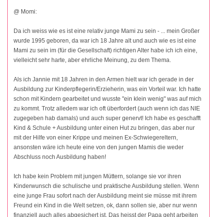
@ Momi:
Da ich weiss wie es ist eine relativ junge Mami zu sein - ... mein Großer
wurde 1995 geboren, da war ich 18 Jahre alt und auch wie es ist eine
Mami zu sein im (für die Gesellschaft) richtigen Alter habe ich ich eine,
vielleicht sehr harte, aber ehrliche Meinung, zu dem Thema.
Als ich Jannie mit 18 Jahren in den Armen hielt war ich gerade in der
Ausbildung zur Kinderpflegerin/Erzieherin, was ein Vorteil war. Ich hatte
schon mit Kindern gearbeitet und wusste "ein klein wenig" was auf mich
zu kommt. Trotz alledem war ich oft überfordert (auch wenn ich das NIE
zugegeben hab damals) und auch super genervt! Ich habe es geschafft
Kind & Schule + Ausbildung unter einen Hut zu bringen, das aber nur
mit der Hilfe von einer Krippe und meinen Ex-Schwiegereltern,
ansonsten wäre ich heute eine von den jungen Mamis die weder
Abschluss noch Ausbildung haben!
Ich habe kein Problem mit jungen Müttern, solange sie vor ihren
Kinderwunsch die schulische und praktische Ausbildung stellen. Wenn
eine junge Frau sofort nach der Ausbildung meint sie müsse mit ihrem
Freund ein Kind in die Welt setzen, ok, dann sollen sie, aber nur wenn
finanziell auch alles abgesichert ist. Das heisst der Papa geht arbeiten