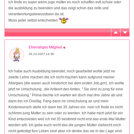
ich finde es super wenn juge mütter es noch schaffen evtl schule oder
die ausbildung zu beenden und das zeigt schon das reife und
verantwortungsbewusstsein da ist.
Muss jeder selbst entscheiden
Ehemaliges Mitglied
26.10.2007 14:38
Ich habe auch Ausbildung beendet, noch gearbeitet wollte jetzt ne
zweite Lehre machen die ich nicht machen kann aufgrund meiner
Allergien (die waren auch hinderlich bei dem ersten Job,grrr). Ich wollte
jetzt ne Umschulung...die Antwort des Amtes, " Sie sind zu jung für eine
Umschulung." Prima dachte ich warten wir doch mal drei Jahre ab und
dann bin ich Dreißig. Fang dann ne Umschulung an und mein
Kinderwunsch stelle ich dann bei 35 Jahren ein. nein ich finde es nicht
schlimm jung Mutter zu sein oder zu werden. Ich habe mich jetzt für ein
Kind entschieden weil ich mit 35 bestimmt nicht erst das erste Mal Mutter
werden will. Ich gebe euch recht das die jungen Mütter vielleicht noch
nicht gefestigt fürs Leben sind aber ich denke das sie in der Lage sind