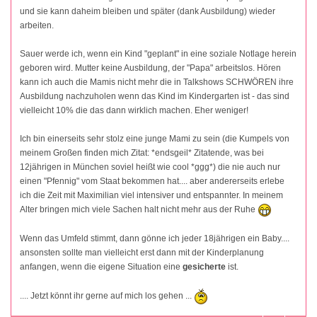
und sie kann daheim bleiben und später (dank Ausbildung) wieder
arbeiten.
Sauer werde ich, wenn ein Kind "geplant" in eine soziale Notlage herein
geboren wird. Mutter keine Ausbildung, der "Papa" arbeitslos. Hören
kann ich auch die Mamis nicht mehr die in Talkshows SCHWÖREN ihre
Ausbildung nachzuholen wenn das Kind im Kindergarten ist - das sind
vielleicht 10% die das dann wirklich machen. Eher weniger!
Ich bin einerseits sehr stolz eine junge Mami zu sein (die Kumpels von
meinem Großen finden mich Zitat: *endsgeil* Zitatende, was bei
12jährigen in München soviel heißt wie cool *ggg*) die nie auch nur
einen "Pfennig" vom Staat bekommen hat.... aber andererseits erlebe
ich die Zeit mit Maximilian viel intensiver und entspannter. In meinem
Alter bringen mich viele Sachen halt nicht mehr aus der Ruhe
Wenn das Umfeld stimmt, dann gönne ich jeder 18jährigen ein Baby....
ansonsten sollte man vielleicht erst dann mit der Kinderplanung
anfangen, wenn die eigene Situation eine
gesicherte
ist.
.... Jetzt könnt ihr gerne auf mich los gehen ...