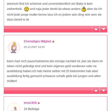
wieerum find ich scheisse und unverantwortlich ein Baby is kein
zeitvertreib..
und naja jeder denkt da etwas anders
aber da ich
nicht jede junge mutter kenne lass ich es jedem sein ding sein wen sie
dazu bereit is ok
Ehemaliges Mitglied
26.10.2007 14:29
kann man nich pauschalisieren,der einzige nachteil ist ,das sie dann im
leben nicht gefestigt sind und kein eigenes geld verdienen oder ne
ausbildung haben.ich hab meine selber mit 20 bekommen hab aber
ausbildung fertig gemacht.schwarze schafe gibts bei jungen und alten
müttern
lena1606
34 Beiträge