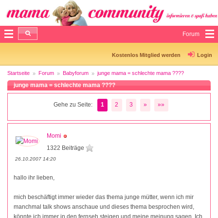
Forum
Kostenlos Mitglied werden
Login
Startseite
Forum
Babyforum
junge mama = schlechte mama ????
junge mama = schlechte mama ????
Gehe zu Seite:
1
2
3
»
»»
Momi
1322 Beiträge
26.10.2007 14:20
hallo ihr lieben,
mich beschäftigt immer wieder das thema junge mütter, wenn ich mir
manchmal talk shows anschaue und dieses thema besprochen wird,
könnte ich immer in den fernseh steigen und meine meinung sagen. Ich