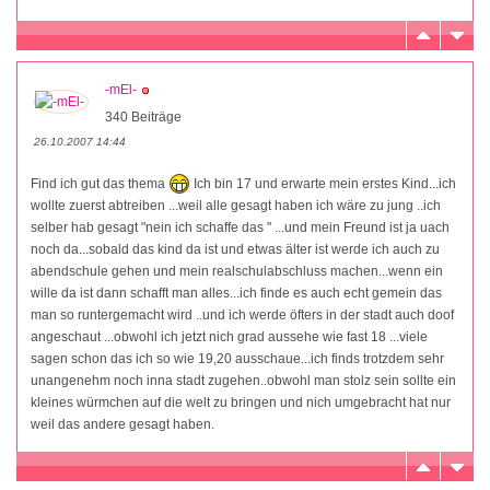
-mEl-
340 Beiträge
26.10.2007 14:44
Find ich gut das thema
Ich bin 17 und erwarte mein erstes Kind...ich
wollte zuerst abtreiben ...weil alle gesagt haben ich wäre zu jung ..ich
selber hab gesagt "nein ich schaffe das " ...und mein Freund ist ja uach
noch da...sobald das kind da ist und etwas älter ist werde ich auch zu
abendschule gehen und mein realschulabschluss machen...wenn ein
wille da ist dann schafft man alles...ich finde es auch echt gemein das
man so runtergemacht wird ..und ich werde öfters in der stadt auch doof
angeschaut ...obwohl ich jetzt nich grad aussehe wie fast 18 ...viele
sagen schon das ich so wie 19,20 ausschaue...ich finds trotzdem sehr
unangenehm noch inna stadt zugehen..obwohl man stolz sein sollte ein
kleines würmchen auf die welt zu bringen und nich umgebracht hat nur
weil das andere gesagt haben.