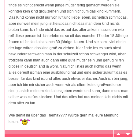
finde es nicht gerecht wenn junge mütter fertig gemacht werden sie
könnten kein kind groß ziehen und sich nicht um das kind kümmern.
Das Kind könne nicht nur von luft und liebe leben. sicherlich stimmt das,
aber nur weil mein jung ist heißt das nicht das man dem kind nichts
bieten kann. Ich finde nicht das es auf das alter ankommt sondern wie
reif diese person ist. Ich erlebe es so oft das manche 17 oder 18 Jährige
frauen reifer sind als manch 30 jährige frauen. Und sie somit viel ehr in
der lage wären das kind groß zu ziehen. Klar finde ich es auch nicht
bewundernsert wenn man in der schulzeit schon schwanger wird, aber
trotzdem kann man auch dann eine gute mutter sein und genug hilfen
gibt es in deutschland ja wohl. Natürlich ist es auch richtig das wenn
alles gereglt ist man eine ausbildung hat únd eine sicher zukunft das es
besser für das kind ist und alles auch etwas einfacher. Auch ich bin jung,
aber ich bin mir sicher auch wenn wir als eltern keine großverdiener
sind, das ich meinem kind alles geben werde und kann, dann muss man
selber was zurück stecken. Und das alles hat aus meiner sicht nichts mit
dem alter zu tun.
Wie denkt ihr über das Thema???? Würde gern mal eure Meinung
lesen.