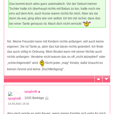
Das kommt doch alles ganz automatisch. Vor der Geburt meiner
Tochter hatte ich überhaupt nichts mit Babys zu tun, hatte noch nie
eins auf dem Arm, auch Kurse waren nichts für mich. Aber als sie
dann da war, ging alles wie von selbst. Ich bin mir sicher, dass das
bei einer Tante genauso ist. Mach dich nicht verrückt
Nö. Meine Freundin kann mit Kindern nichts anfangen, will auch keine
eigenen. Sie ist Tante ja, aber das hat daran nichts geändert. Ich finde
das auch völlig in Ordnung. Mein Bruder kann mit seiner Nichte auch
nichts anfangen. Verstehe nicht warum das so oft „nicht akzeptiert“ oder
„schlechtgeredet“ wird.
Nicht jeder „mag“ Kinder, dafür braucht es
keinen Grund und keine „Rechtfertigung“.
spaghetti
1035 Beiträge
13.03.2021 15:31
Also mich würde es sehr freuen, wenn meine Familie sich extra für mich