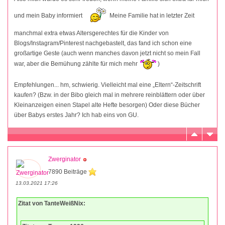
und mein Baby informiert
Meine Familie hat in letzter Zeit
manchmal extra etwas Altersgerechtes für die Kinder von
Blogs/Instagram/Pinterest nachgebastelt, das fand ich schon eine
großartige Geste (auch wenn manches davon jetzt nicht so mein Fall
war, aber die Bemühung zählte für mich mehr
)
Empfehlungen... hm, schwierig. Vielleicht mal eine „Eltern“-Zeitschrift
kaufen? (Bzw. in der Bibo gleich mal in mehrere reinblättern oder über
Kleinanzeigen einen Stapel alte Hefte besorgen) Oder diese Bücher
über Babys erstes Jahr? Ich hab eins von GU.
Zwerginator
7890 Beiträge
13.03.2021 17:26
Zitat von TanteWeißNix: