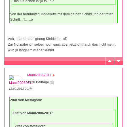
Das Kleidchen ist ja toll! *-*
Von der berühmten Modekette mit dem gelben Schild und der roten
Schrift... T.......o
Ach, Leandra hat genug Kleidchen. xD
Zur Not nähe ich selber noch eins; aber jetzt lohnt sich das nicht mehr;
wird ja langsam wieder kühler.
Mami20062011
4528 Beiträge
12.09.2012 20:44
Zitat von Metalgoth:
Zitat von Mami20062011:
Zitat von Metalgoth: