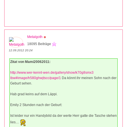
Metalgoth
18095 Beiträge
12.09.2012 20:24
Zitat von Mami20062011:
http://www.wer-kennt-wen.de/gallery/show/k70g8smx3
lbw#image/h580ghwjtscc/page/1
Da könnt ihr meinen Sohn nach der
Geburt sehen.
Hab grad keins auf dem Läppi.
Emily 2 Stunden nach der Geburt:
Ist leider nur ein Handybild da der werte Herr gatte die Tasche stehen
lies....