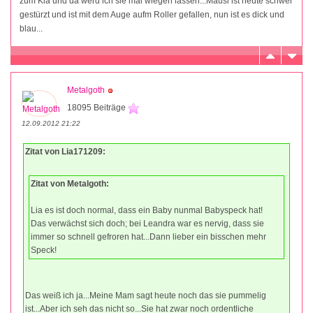
zum Kia und da werd ich sie mal wiegen lassen...Mausi ist heute schwer
gestürzt und ist mit dem Auge aufm Roller gefallen, nun ist es dick und
blau...
Metalgoth
18095 Beiträge
12.09.2012 21:22
Zitat von Lia171209:
Zitat von Metalgoth:
Lia es ist doch normal, dass ein Baby nunmal Babyspeck hat!
Das verwächst sich doch; bei Leandra war es nervig, dass sie
immer so schnell gefroren hat...Dann lieber ein bisschen mehr
Speck!
Das weiß ich ja...Meine Mam sagt heute noch das sie pummelig
ist...Aber ich seh das nicht so...Sie hat zwar noch ordentliche