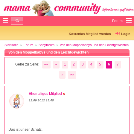
Forum
Kostenlos Mitglied werden
Login
Startseite
Forum
Babyforum
Von den Moppelbabys und den Leichtgewichten
Von den Moppelbabys und den Leichtgewichten
Gehe zu Seite:
««
«
1
2
3
4
5
6
7
»
»»
Ehemaliges Mitglied
12.09.2012 19:48
Das ist unser Schatz.