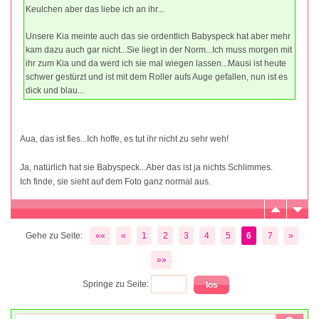
Keulchen aber das liebe ich an ihr...
Unsere Kia meinte auch das sie ordentlich Babyspeck hat aber mehr
kam dazu auch gar nicht...Sie liegt in der Norm...Ich muss morgen mit
ihr zum Kia und da werd ich sie mal wiegen lassen...Mausi ist heute
schwer gestürzt und ist mit dem Roller aufs Auge gefallen, nun ist es
dick und blau...
Aua, das ist fies...Ich hoffe, es tut ihr nicht zu sehr weh!
Ja, natürlich hat sie Babyspeck...Aber das ist ja nichts Schlimmes.
Ich finde, sie sieht auf dem Foto ganz normal aus.
Gehe zu Seite:
««
«
1
2
3
4
5
6
7
»
»»
Springe zu Seite: