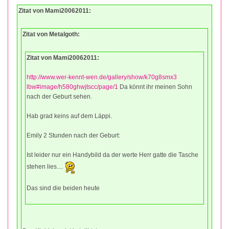
Zitat von Mami20062011:
Zitat von Metalgoth:
Zitat von Mami20062011:
http://www.wer-kennt-wen.de/gallery/show/k70g8smx3
lbw#image/h580ghwjtscc/page/1
Da könnt ihr meinen Sohn
nach der Geburt sehen.
Hab grad keins auf dem Läppi.
Emily 2 Stunden nach der Geburt:
Ist leider nur ein Handybild da der werte Herr gatte die Tasche
stehen lies....
Das sind die beiden heute