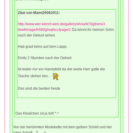
Zitat von Mami20062011:
http://www.wer-kennt-wen.de/gallery/show/k70g8smx3
lbw#image/h580ghwjtscc/page/1
Da könnt ihr meinen Sohn
nach der Geburt sehen.
Hab grad keins auf dem Läppi.
Emily 2 Stunden nach der Geburt:
Ist leider nur ein Handybild da der werte Herr gatte die
Tasche stehen lies....
Das sind die beiden heute
Das Kleidchen ist ja toll! *-*
Von der berühmten Modekette mit dem gelben Schild und der
roten Schrift... T.......o