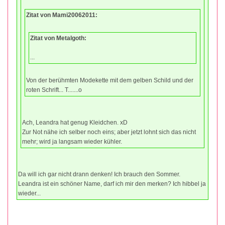
Zitat von Mami20062011:
Zitat von Metalgoth:
...
Von der berühmten Modekette mit dem gelben Schild und der
roten Schrift... T.......o
Ach, Leandra hat genug Kleidchen. xD
Zur Not nähe ich selber noch eins; aber jetzt lohnt sich das nicht
mehr; wird ja langsam wieder kühler.
Da will ich gar nicht drann denken! Ich brauch den Sommer.
Leandra ist ein schöner Name, darf ich mir den merken? Ich hibbel ja
wieder...