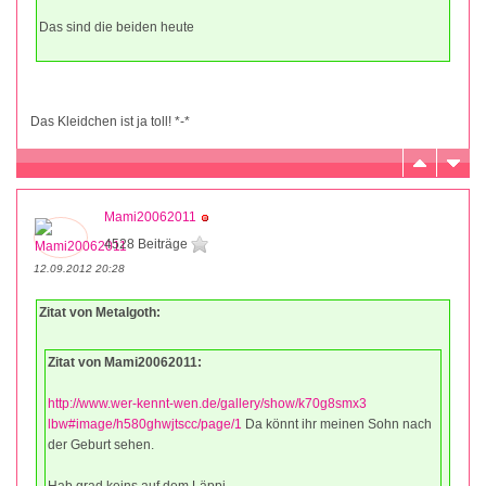
Das sind die beiden heute
Das Kleidchen ist ja toll! *-*
Mami20062011
4528 Beiträge
12.09.2012 20:28
Zitat von Metalgoth:
Zitat von Mami20062011:
http://www.wer-kennt-wen.de/gallery/show/k70g8smx3
lbw#image/h580ghwjtscc/page/1
Da könnt ihr meinen Sohn nach
der Geburt sehen.
Hab grad keins auf dem Läppi.