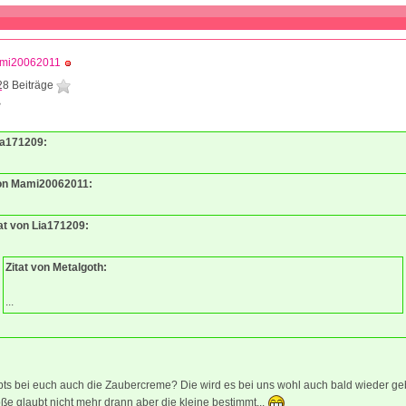
mi20062011
28 Beiträge
8
Lia171209:
von Mami20062011:
tat von Lia171209:
Zitat von Metalgoth:
...
bts bei euch auch die Zaubercreme? Die wird es bei uns wohl auch bald wieder ge
ße glaubt nicht mehr drann aber die kleine bestimmt...