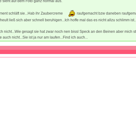
sie sieht auf dem Foto ganz normal aus.
ment schläft sie...Hab ihr Zaubercreme
raufgemacht bzw daneben raufgemac
eult ließ sich aber schnell beruhigen...Ich hoffe mal das es nicht allzu schlimm ist..
ch nicht...Wie gesagt sie hat zwar noch nen bissl Speck an den Beinen aber mich st
e auch nicht...Sie ist ja nur am laufen...Find ich auch...