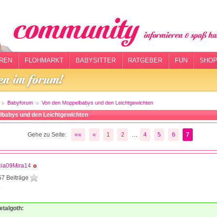
REN
FLOHMARKT
BABYSITTER
RATGEBER
FUN
SHOP
Babyforum
Von den Moppelbabys und den Leichtgewichten
lbabys und den Leichtgewichten
...
Gehe zu Seite:
««
«
1
2
4
5
6
7
cia09Mira14
57 Beiträge
4
etalgoth: