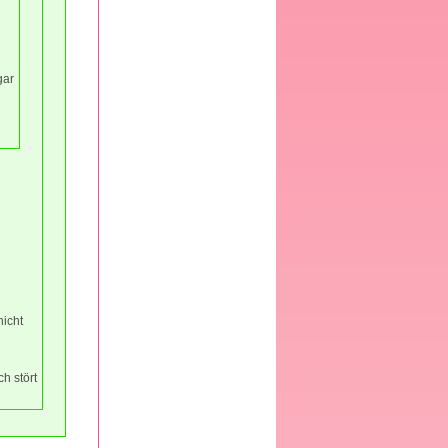
gar
nicht
h stört