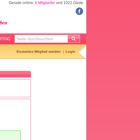
Gerade online:
6 Mitglieder
und 1022 Gäste
FORUM
Meine Forenthemen
Meine Forenbeiträge
PING
Gemerkte Themen
Kostenlos Mitglied werden
Login
Neueste Themen
Aktuell diskutiert
Forenticker
Forenbilder
Forenregeln