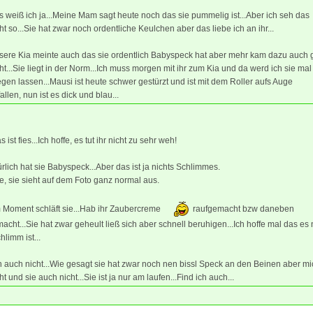
 weiß ich ja...Meine Mam sagt heute noch das sie pummelig ist...Aber ich seh das
ht so...Sie hat zwar noch ordentliche Keulchen aber das liebe ich an ihr...
sere Kia meinte auch das sie ordentlich Babyspeck hat aber mehr kam dazu auch 
ht...Sie liegt in der Norm...Ich muss morgen mit ihr zum Kia und da werd ich sie mal
gen lassen...Mausi ist heute schwer gestürzt und ist mit dem Roller aufs Auge
allen, nun ist es dick und blau...
 ist fies...Ich hoffe, es tut ihr nicht zu sehr weh!
ürlich hat sie Babyspeck...Aber das ist ja nichts Schlimmes.
de, sie sieht auf dem Foto ganz normal aus.
m Moment schläft sie...Hab ihr Zaubercreme
raufgemacht bzw daneben
acht...Sie hat zwar geheult ließ sich aber schnell beruhigen...Ich hoffe mal das es 
hlimm ist...
h auch nicht...Wie gesagt sie hat zwar noch nen bissl Speck an den Beinen aber mic
ht und sie auch nicht...Sie ist ja nur am laufen...Find ich auch...