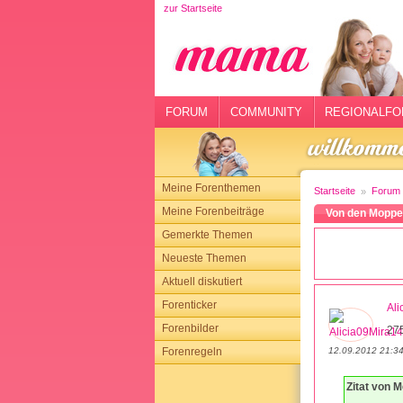
zur Startseite
rtseite
rum
mmunity
FORUM
COMMUNITY
REGIONALFO
gionalforen
ohmarkt
Meine Forenthemen
Startseite
Forum
ysitter
Meine Forenbeiträge
Von den Moppe
Gemerkte Themen
tgeber
Neueste Themen
n
Aktuell diskutiert
Forenticker
Ali
opping
Forenbilder
27
12.09.2012 21:3
Forenregeln
sloggen
Zitat von M