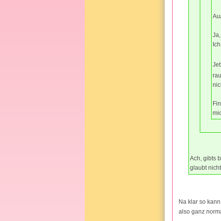
Aua
Ja,
Ich
Jet
rau
nic
Fin
mic
Ach, gibts 
glaubt nich
Na klar so kann
also ganz norma