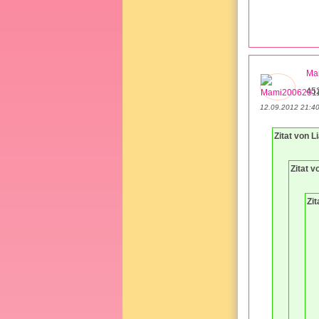
Ma
45
12.09.2012 21:4
Zitat von 
Zitat v
Zi