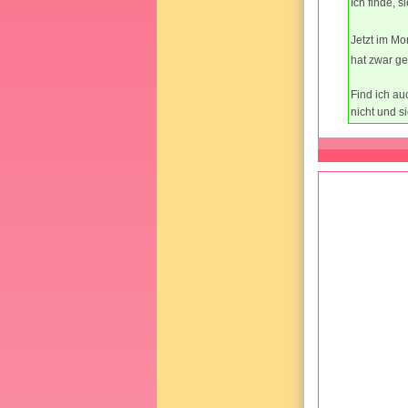
Ich finde, 
Jetzt im Mo
hat zwar geh
Find ich au
nicht und si