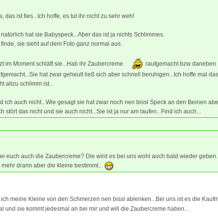
, das ist fies...Ich hoffe, es tut ihr nicht zu sehr weh!
 natürlich hat sie Babyspeck...Aber das ist ja nichts Schlimmes.
 finde, sie sieht auf dem Foto ganz normal aus.
zt im Moment schläft sie...Hab ihr Zaubercreme
raufgemacht bzw daneben
fgemacht...Sie hat zwar geheult ließ sich aber schnell beruhigen...Ich hoffe mal da
ht allzu schlimm ist...
d ich auch nicht...Wie gesagt sie hat zwar noch nen bissl Speck an den Beinen abe
h stört das nicht und sie auch nicht...Sie ist ja nur am laufen...Find ich auch...
bei euch auch die Zaubercreme? Die wird es bei uns wohl auch bald wieder geben
t mehr drann aber die kleine bestimmt...
 ich meine Kleine von den Schmerzen nen bissl ablenken...Bei uns ist es die Ka
l und sie kommt jedesmal an bei mir und will die Zaubercreme haben...