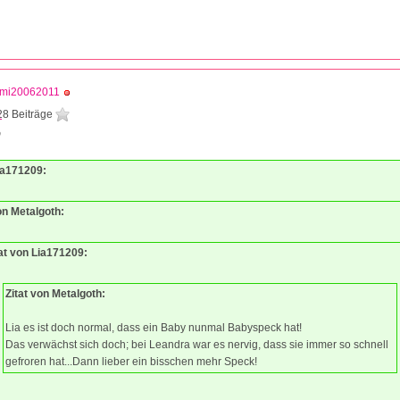
mi20062011
28 Beiträge
0
Lia171209:
on Metalgoth:
tat von Lia171209:
Zitat von Metalgoth:
Lia es ist doch normal, dass ein Baby nunmal Babyspeck hat!
Das verwächst sich doch; bei Leandra war es nervig, dass sie immer so schnell
gefroren hat...Dann lieber ein bisschen mehr Speck!