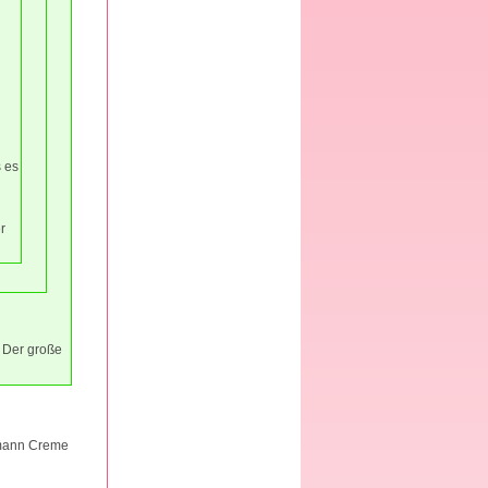
s es
r
. Der große
ufmann Creme