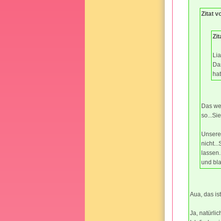
Zitat 
Zit
Lia
Das
hat
Das wei
so...Si
Unsere
nicht..
lassen.
und bla
Aua, das ist
Ja, natürli