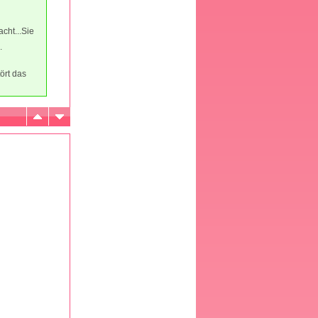
ht...Sie
.
ört das