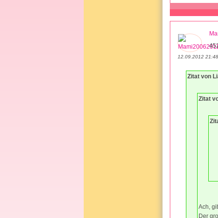
Ma
45
12.09.2012 21:4
Zitat von 
Zitat 
Zi
Ach, gi
Der gro