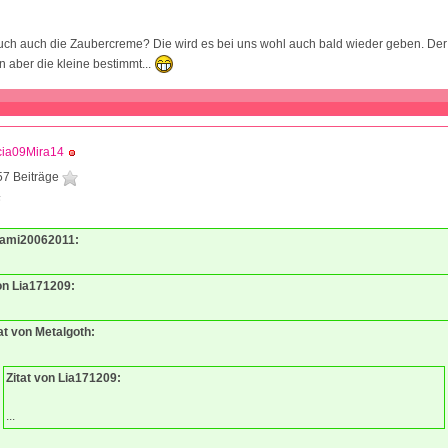
euch auch die Zaubercreme? Die wird es bei uns wohl auch bald wieder geben. Der
n aber die kleine bestimmt...
cia09Mira14
57 Beiträge
6
Mami20062011:
von Lia171209:
at von Metalgoth:
Zitat von Lia171209:
...