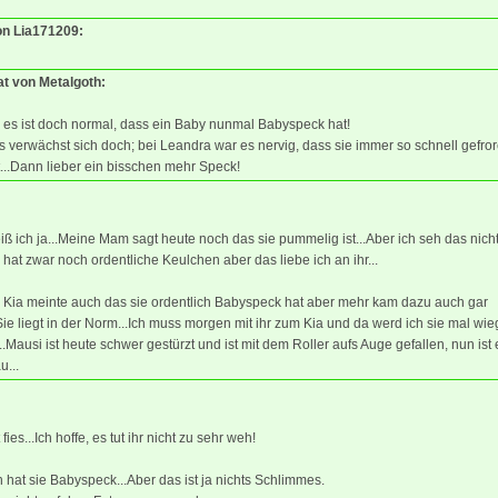
von Lia171209:
at von Metalgoth:
 es ist doch normal, dass ein Baby nunmal Babyspeck hat!
 verwächst sich doch; bei Leandra war es nervig, dass sie immer so schnell gefro
...Dann lieber ein bisschen mehr Speck!
ß ich ja...Meine Mam sagt heute noch das sie pummelig ist...Aber ich seh das nich
e hat zwar noch ordentliche Keulchen aber das liebe ich an ihr...
 Kia meinte auch das sie ordentlich Babyspeck hat aber mehr kam dazu auch gar
.Sie liegt in der Norm...Ich muss morgen mit ihr zum Kia und da werd ich sie mal wi
..Mausi ist heute schwer gestürzt und ist mit dem Roller aufs Auge gefallen, nun ist 
u...
 fies...Ich hoffe, es tut ihr nicht zu sehr weh!
ch hat sie Babyspeck...Aber das ist ja nichts Schlimmes.