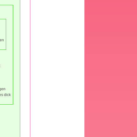
ren
t
egen
es dick