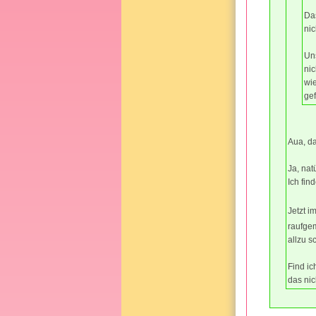
Das
nic
Un
nic
wie
gef
Aua, das
Ja, nat
Ich fin
Jetzt i
raufgem
allzu sc
Find ic
das nic