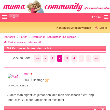
Forum
Kostenlos Mitglied werden
Login
Startseite
Forum
Elternforum: Schulkinder und Teenies
Mit Partner einladen oder nicht?
Mit Partner einladen oder nicht?
Gehe zu Seite:
««
«
1
2
3
4
5
»
»»
Marf
30331 Beiträge
04.07.2025 19:13
Zudem man eigentlich jemanden ,den man selbst noch nicht lang
kennt,nicht zu einer Familienfeier mitnimmt.