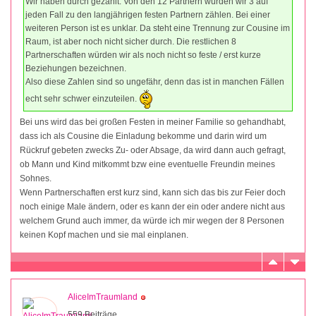
Wir haben durch gezählt. Von den 12 Partnern würden wir 3 auf
jeden Fall zu den langjährigen festen Partnern zählen. Bei einer
weiteren Person ist es unklar. Da steht eine Trennung zur Cousine im
Raum, ist aber noch nicht sicher durch. Die restlichen 8
Partnerschaften würden wir als noch nicht so feste / erst kurze
Beziehungen bezeichnen.
Also diese Zahlen sind so ungefähr, denn das ist in manchen Fällen
echt sehr schwer einzuteilen.
Bei uns wird das bei großen Festen in meiner Familie so gehandhabt,
dass ich als Cousine die Einladung bekomme und darin wird um
Rückruf gebeten zwecks Zu- oder Absage, da wird dann auch gefragt,
ob Mann und Kind mitkommt bzw eine eventuelle Freundin meines
Sohnes.
Wenn Partnerschaften erst kurz sind, kann sich das bis zur Feier doch
noch einige Male ändern, oder es kann der ein oder andere nicht aus
welchem Grund auch immer, da würde ich mir wegen der 8 Personen
keinen Kopf machen und sie mal einplanen.
AliceImTraumland
559 Beiträge