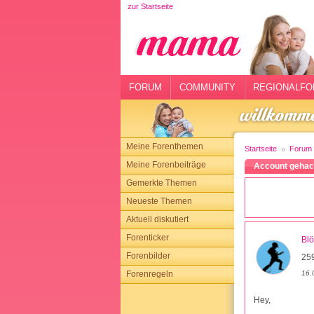
zur Startseite
rtseite
rum
mmunity
FORUM
COMMUNITY
REGIONALFO
gionalforen
ohmarkt
Meine Forenthemen
Startseite
Forum
ysitter
Meine Forenbeiträge
Account gehack
Gemerkte Themen
tgeber
Neueste Themen
n
Aktuell diskutiert
Forenticker
Bl
opping
Forenbilder
25
16.
Forenregeln
sloggen
Hey,