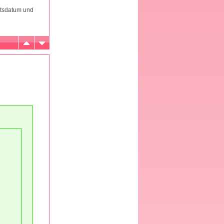
rtsdatum und
u