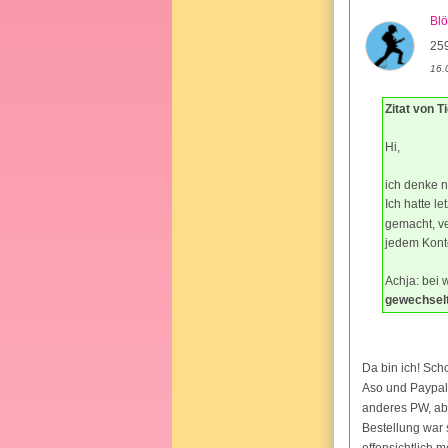
Bl
25
16.
Zitat von T
Hi,
ich denke n
Ich hatte l
gemacht, ver
jedem Konto
Achja: bei 
gewechselt
Da bin ich! Sch
Aso und Paypal 
anderes PW, abe
Bestellung war 