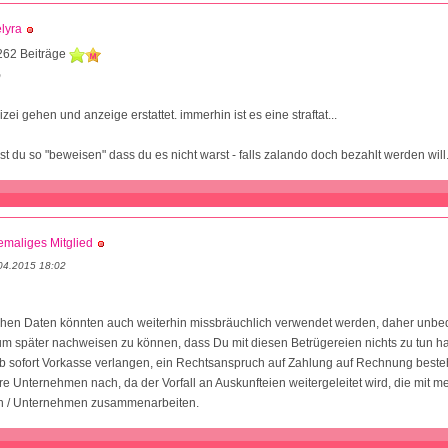
lyra
262 Beiträge
9
izei gehen und anzeige erstattet. immerhin ist es eine straftat...
 du so "beweisen" dass du es nicht warst - falls zalando doch bezahlt werden will
maliges Mitglied
04.2015 18:02
chen Daten könnten auch weiterhin missbräuchlich verwendet werden, daher unbe
 um später nachweisen zu können, dass Du mit diesen Betrügereien nichts zu tun ha
 sofort Vorkasse verlangen, ein Rechtsanspruch auf Zahlung auf Rechnung besteht
e Unternehmen nach, da der Vorfall an Auskunfteien weitergeleitet wird, die mit m
n / Unternehmen zusammenarbeiten.