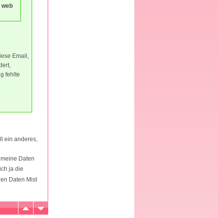
 web
iese Email,
ert,
g fehlte
ll ein anderes,
, meine Daten
ch ja die
nen Daten Mist