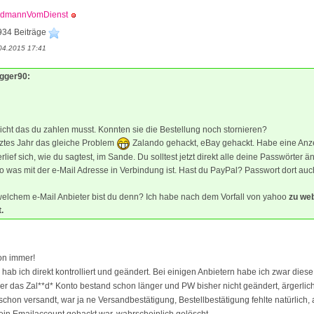
ödmannVomDienst
934 Beiträge
04.2015 17:41
igger90:
icht das du zahlen musst. Konnten sie die Bestellung noch stornieren?
etztes Jahr das gleiche Problem
Zalando gehackt, eBay gehackt. Habe eine Anz
lief sich, wie du sagtest, im Sande. Du solltest jetzt direkt alle deine Passwörter ä
 was mit der e-Mail Adresse in Verbindung ist. Hast du PayPal? Passwort dort auc
welchem e-Mail Anbieter bist du denn? Ich habe nach dem Vorfall von yahoo
zu we
.
on immer!
hab ich direkt kontrolliert und geändert. Bei einigen Anbietern habe ich zwar diese
r das Zal**d* Konto bestand schon länger und PW bisher nicht geändert, ärgerlich
schon versandt, war ja ne Versandbestätigung, Bestellbestätigung fehlte natürlich, 