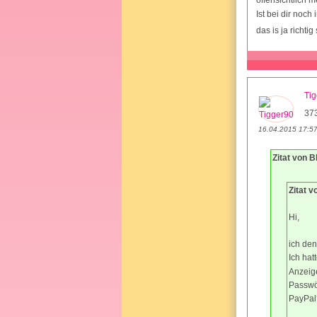
offensichtlich 
Ist bei dir no
das is ja richti
Ti
37
16.04.2015 17:5
Zitat von 
Zitat v
Hi,
ich den
Ich hat
Anzeige
Passwör
PayPal