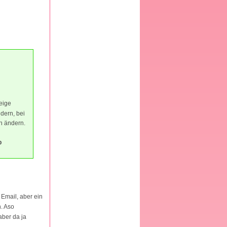
eige
ndern, bei
h ändern.
b
 Email, aber ein
. Aso
aber da ja