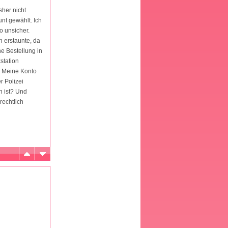
sher nicht
nt gewählt. Ich
o unsicher.
h erstaunte, da
ne Bestellung in
station
. Meine Konto
r Polizei
h ist? Und
echtlich