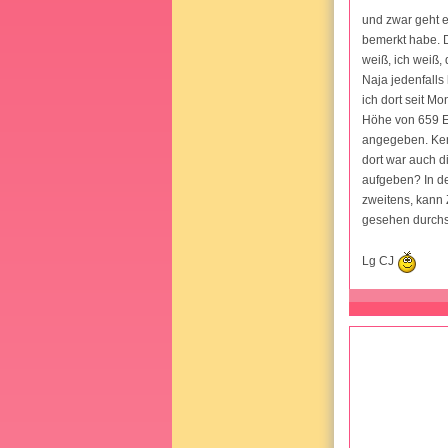
und zwar geht e
bemerkt habe. 
weiß, ich weiß,
Naja jedenfalls
ich dort seit Mo
Höhe von 659 EU
angegeben. Kenn
dort war auch d
aufgeben? In de
zweitens, kann
gesehen durchs
Lg CJ