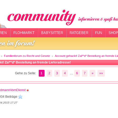
REN
FLOHMARKT
BABYSITTER
RATGEBER
FUN
SHOP
Familienforum zu Recht und Gesetz
Account gehackt! Zal**d* Bestellung an fremde Li
t! Zal**d* Bestellung an fremde Lieferadresse!
...
Gehe zu Seite:
1
2
3
4
6
7
»
»»
ödmannVomDienst
934 Beiträge
04.2015 17:27