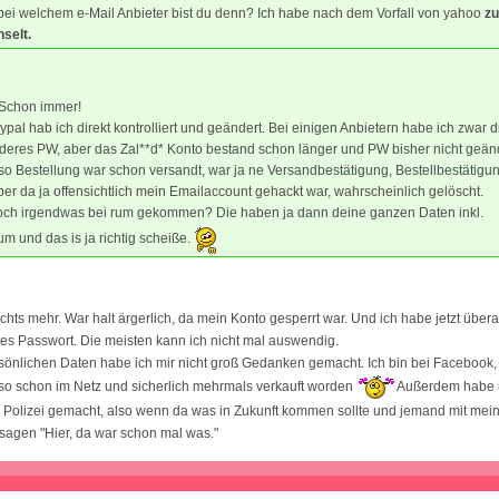
bei welchem e-Mail Anbieter bist du denn? Ich habe nach dem Vorfall von yahoo
zu
selt.
 Schon immer!
pal hab ich direkt kontrolliert und geändert. Bei einigen Anbietern habe ich zwar d
deres PW, aber das Zal**d* Konto bestand schon länger und PW bisher nicht geänd
Aso Bestellung war schon versandt, war ja ne Versandbestätigung, Bestellbestätigun
aber da ja offensichtlich mein Emailaccount gehackt war, wahrscheinlich gelöscht.
 noch irgendwas bei rum gekommen? Die haben ja dann deine ganzen Daten inkl.
m und das is ja richtig scheiße.
chts mehr. War halt ärgerlich, da mein Konto gesperrt war. Und ich habe jetzt übera
tes Passwort. Die meisten kann ich nicht mal auswendig.
önlichen Daten habe ich mir nicht groß Gedanken gemacht. Ich bin bei Facebook
so schon im Netz und sicherlich mehrmals verkauft worden
Außerdem habe i
 Polizei gemacht, also wenn da was in Zukunft kommen sollte und jemand mit mei
sagen "Hier, da war schon mal was."