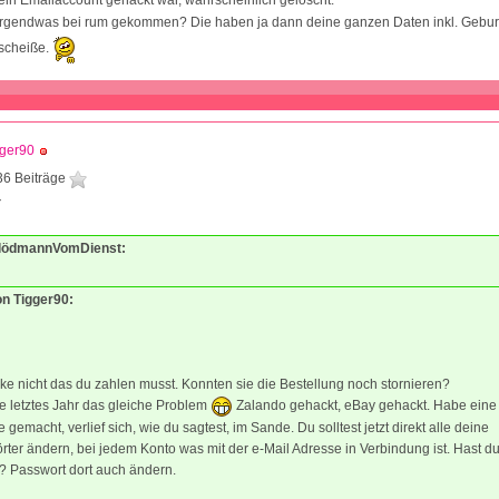
mein Emailaccount gehackt war, wahrscheinlich gelöscht.
ch irgendwas bei rum gekommen? Die haben ja dann deine ganzen Daten inkl. Gebu
g scheiße.
gger90
36 Beiträge
7
BlödmannVomDienst:
on Tigger90:
ke nicht das du zahlen musst. Konnten sie die Bestellung noch stornieren?
te letztes Jahr das gleiche Problem
Zalando gehackt, eBay gehackt. Habe eine
 gemacht, verlief sich, wie du sagtest, im Sande. Du solltest jetzt direkt alle deine
ter ändern, bei jedem Konto was mit der e-Mail Adresse in Verbindung ist. Hast d
? Passwort dort auch ändern.