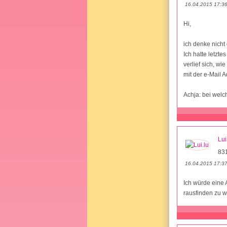
16.04.2015 17:3
Hi,
ich denke nicht
Ich hatte letzt
verlief sich, wi
mit der e-Mail 
Achja: bei welc
Lui
831
16.04.2015 17:3
Ich würde eine 
rausfinden zu 