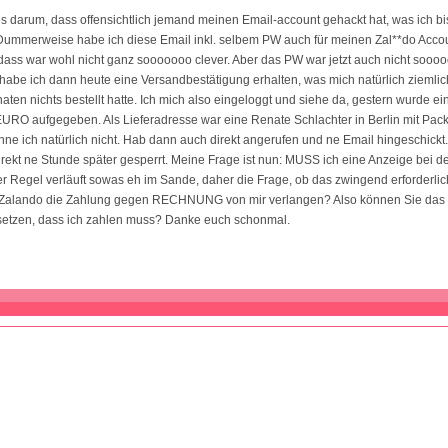
s darum, dass offensichtlich jemand meinen Email-account gehackt hat, was ich bi
Dummerweise habe ich diese Email inkl. selbem PW auch für meinen Zal**do Accou
 dass war wohl nicht ganz sooooooo clever. Aber das PW war jetzt auch nicht soooo
 habe ich dann heute eine Versandbestätigung erhalten, was mich natürlich ziemlic
naten nichts bestellt hatte. Ich mich also eingeloggt und siehe da, gestern wurde ei
RO aufgegeben. Als Lieferadresse war eine Renate Schlachter in Berlin mit Pack
e ich natürlich nicht. Hab dann auch direkt angerufen und ne Email hingeschickt
irekt ne Stunde später gesperrt. Meine Frage ist nun: MUSS ich eine Anzeige bei de
r Regel verläuft sowas eh im Sande, daher die Frage, ob das zwingend erforderlic
 Zalando die Zahlung gegen RECHNUNG von mir verlangen? Also können Sie das r
etzen, dass ich zahlen muss? Danke euch schonmal.