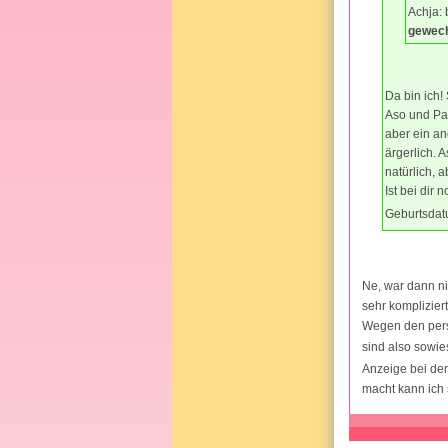
Achja: 
gewech
Da bin ich!
Aso und Pay
aber ein an
ärgerlich. 
natürlich, 
Ist bei dir
Geburtsdatu
Ne, war dann ni
sehr komplizier
Wegen den pers
sind also sowie
Anzeige bei der
macht kann ich 