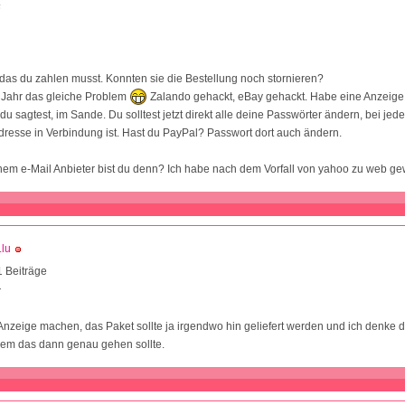
6
 das du zahlen musst. Konnten sie die Bestellung noch stornieren?
es Jahr das gleiche Problem
Zalando gehackt, eBay gehackt. Habe eine Anzeige
e du sagtest, im Sande. Du solltest jetzt direkt alle deine Passwörter ändern, bei j
Adresse in Verbindung ist. Hast du PayPal? Passwort dort auch ändern.
hem e-Mail Anbieter bist du denn? Ich habe nach dem Vorfall von yahoo zu web ge
.lu
 Beiträge
7
Anzeige machen, das Paket sollte ja irgendwo hin geliefert werden und ich denke
wem das dann genau gehen sollte.