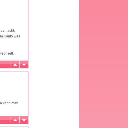
 gemacht,
edem Konto was
wechselt.
 da kann man