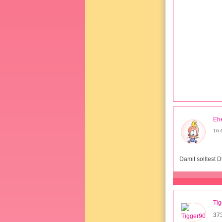
Ehe
16.
Damit solltest D
Ti
37