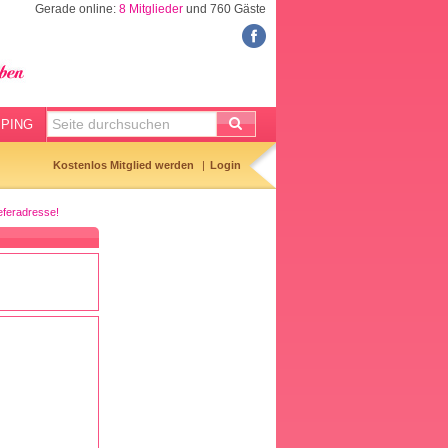
Gerade online:
8 Mitglieder
und 760 Gäste
FORUM
Meine Forenthemen
Meine Forenbeiträge
PING
Gemerkte Themen
Kostenlos Mitglied werden
Login
Neueste Themen
eferadresse!
Aktuell diskutiert
Forenticker
Forenbilder
Forenregeln