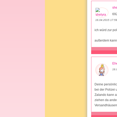
she
69
16.04.2015 17:5
ich würd zur pol
außerdem kannst
Ehe
16.
Deine persönli
bei der Polizei
Zalando kann ab
ziehen da ander
Versandhäuser