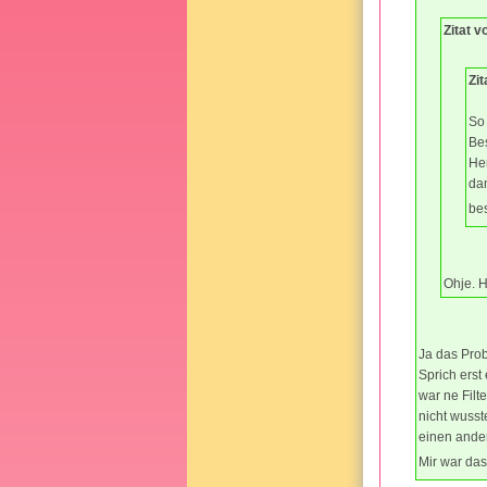
Zitat v
Zi
So
Bes
Her
dan
bes
Ohje. 
Ja das Pro
Sprich erst
war ne Filt
nicht wusst
einen ander
Mir war das