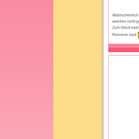
Wahrscheinlich
welches nicht g
Zum Glück hast 
Rennerei hast