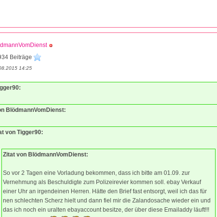
ödmannVomDienst
934 Beiträge
08.2015 14:25
igger90:
von BlödmannVomDienst:
at von Tigger90:
Zitat von BlödmannVomDienst:
So vor 2 Tagen eine Vorladung bekommen, dass ich bitte am 01.09. zur
Vernehmung als Beschuldigte zum Polizeirevier kommen soll. ebay Verkauf
einer Uhr an irgendeinen Herren. Hätte den Brief fast entsorgt, weil ich das für
nen schlechten Scherz hielt und dann fiel mir die Zalandosache wieder ein und
das ich noch ein uralten ebayaccount besitze, der über diese Emailaddy läuft!!!