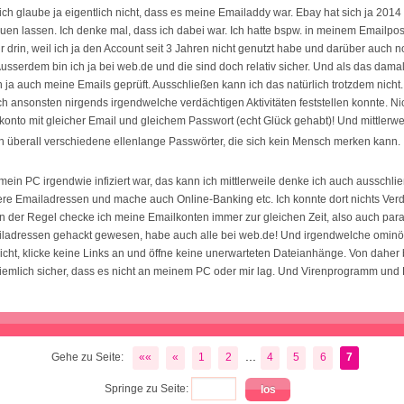
 glaube ja eigentlich nicht, dass es meine Emailaddy war. Ebay hat sich ja 2014
uen lassen. Ich denke mal, dass ich dabei war. Ich hatte bspw. in meinem Emailpos
 drin, weil ich ja den Account seit 3 Jahren nicht genutzt habe und darüber auch 
Ausserdem bin ich ja bei web.de und die sind doch relativ sicher. Und als das dama
h ja auch meine Emails geprüft. Ausschließen kann ich das natürlich trotzdem nicht
ch ansonsten nirgends irgendwelche verdächtigen Aktivitäten feststellen konnte. Ni
nto mit gleicher Email und gleichem Passwort (echt Glück gehabt)! Und mittlerwe
h überall verschiedene ellenlange Passwörter, die sich kein Mensch merken kann.
ein PC irgendwie infiziert war, das kann ich mittlerweile denke ich auch ausschli
re Emailadressen und mache auch Online-Banking etc. Ich konnte dort nichts Ver
 in der Regel checke ich meine Emailkonten immer zur gleichen Zeit, also auch par
iladressen gehackt gewesen, habe auch alle bei web.de! Und irgendwelche omin
nicht, klicke keine Links an und öffne keine unerwarteten Dateianhänge. Von daher b
iemlich sicher, dass es nicht an meinem PC oder mir lag. Und Virenprogramm und F
...
Gehe zu Seite:
««
«
1
2
4
5
6
7
Springe zu Seite: