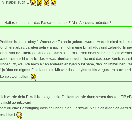
Mist aber auch....
je. Hattest du damals das Passwort deines E-Mail Accounts geändert?
 Problem ist, dass ebay 1 Woche vor Zalando gehackt wurde, was ich nicht mitbe
Sprich erst ebay, darüber sehr wahrscheinlich meine Emailaddy und Zalando. In m
tfach war ne Filterregel angelegt, dass alle Emails von ebay sofort gelöscht werd
 vorgestern nicht wusste, das sowas überhaupt geht. Tja und das ebay Konto ist seit
 ungenutzt, weil ich noch einen anderen ebayaccount habe, den ich immer benutz
ft ja über ne eigene Emailadresse! Mir war das ebaykonto bis vorgestern auch ehrl
komplett entfallen!
lich wurde dein E-Mail Konto gehackt. Da konnten sie dann sehen dass du EIB eB
s nicht genutzt wird.
ast du eine Bestätigung dass es unbefugter Zugriff war. Natürlich ärgerlich dass du 
erei hast