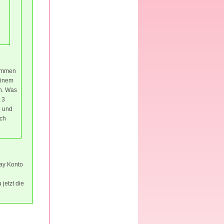
kommen
einem
en. Was
 3
e und
ich
ay Konto
jetzt die