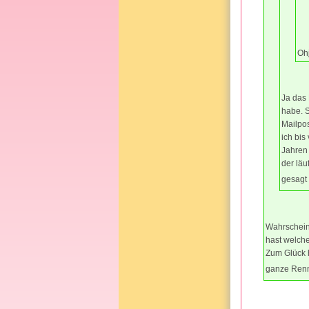
Oh
Ja das
habe. 
Mailpos
ich bis
Jahren
der läu
gesagt 
Wahrschein
hast welche
Zum Glück h
ganze Renn