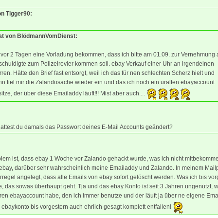
on Tigger90:
tat von BlödmannVomDienst:
 vor 2 Tagen eine Vorladung bekommen, dass ich bitte am 01.09. zur Vernehmung 
chuldigte zum Polizeirevier kommen soll. ebay Verkauf einer Uhr an irgendeinen
ren. Hätte den Brief fast entsorgt, weil ich das für nen schlechten Scherz hielt und
n fiel mir die Zalandosache wieder ein und das ich noch ein uralten ebayaccount
itze, der über diese Emailaddy läuft!!! Mist aber auch....
Hattest du damals das Passwort deines E-Mail Accounts geändert?
blem ist, dass ebay 1 Woche vor Zalando gehackt wurde, was ich nicht mitbekomm
 ebay, darüber sehr wahrscheinlich meine Emailaddy und Zalando. In meinem Mail
erregel angelegt, dass alle Emails von ebay sofort gelöscht werden. Was ich bis vor
e, das sowas überhaupt geht. Tja und das ebay Konto ist seit 3 Jahren ungenutzt, w
en ebayaccount habe, den ich immer benutze und der läuft ja über ne eigene Ema
 ebaykonto bis vorgestern auch ehrlich gesagt komplett entfallen!