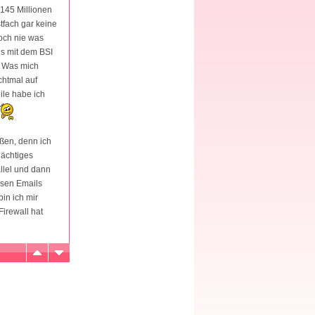
 145 Millionen
tfach gar keine
noch nie was
ls mit dem BSI
. Was mich
chtmal auf
ile habe ich
eßen, denn ich
dächtiges
allel und dann
ösen Emails
in ich mir
irewall hat