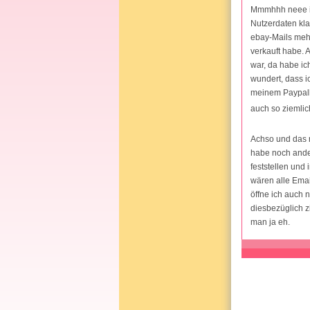
Mmmhhh neee ich
Nutzerdaten kla
ebay-Mails mehr
verkauft habe. 
war, da habe ic
wundert, dass i
meinem Paypalko
auch so ziemlic
Achso und das m
habe noch ande
feststellen und
wären alle Ema
öffne ich auch 
diesbezüglich z
man ja eh.