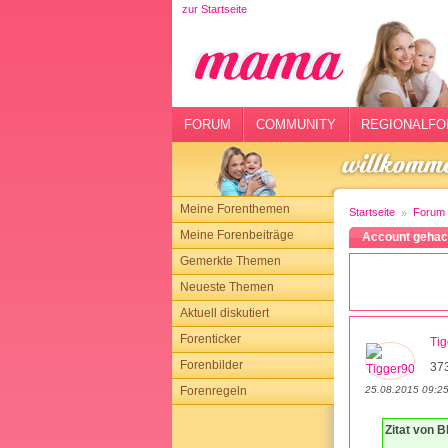
zur Startseite
rtseite
rum
mmunity
FORUM
COMMUNITY
REGIONALFO
gionalforen
ohmarkt
Meine Forenthemen
Startseite
Forum
ysitter
Meine Forenbeiträge
Account gehack
Gemerkte Themen
tgeber
Neueste Themen
n
Aktuell diskutiert
Forenticker
Ti
opping
Forenbilder
37
25.08.2015 09:2
Forenregeln
sloggen
Zitat von 