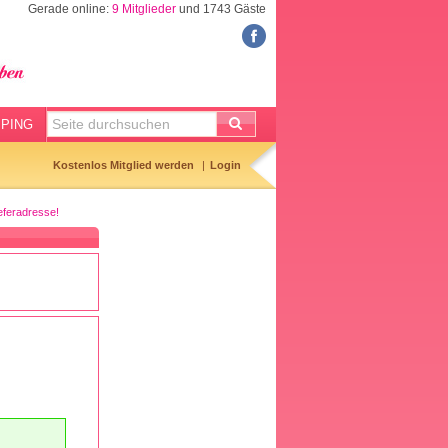
Gerade online:
9 Mitglieder
und 1743 Gäste
FORUM
Meine Forenthemen
Meine Forenbeiträge
PING
Gemerkte Themen
Kostenlos Mitglied werden
Login
Neueste Themen
eferadresse!
Aktuell diskutiert
Forenticker
Forenbilder
Forenregeln