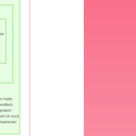
als
en habe.
postfach
gestern
eil ich noch
iladresse!