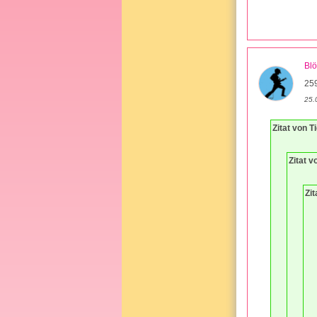
Bl
25
25.
Zitat von T
Zitat 
Zit