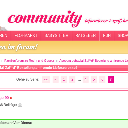
REN
FLOHMARKT
BABYSITTER
RATGEBER
FUN
SHOP
Familienforum zu Recht und Gesetz
Account gehackt! Zal**d* Bestellung an fremde Li
t! Zal**d* Bestellung an fremde Lieferadresse!
...
Gehe zu Seite:
««
«
1
2
4
5
6
7
gger90
36 Beiträge
5
BlödmannVomDienst: