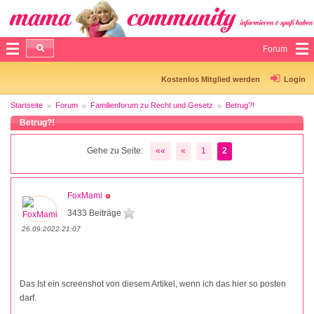
Forum
Kostenlos Mitglied werden
Login
Startseite
Forum
Familienforum zu Recht und Gesetz
Betrug?!
Betrug?!
Gehe zu Seite:
««
«
1
2
FoxMami
3433 Beiträge
26.09.2022 21:07
Das Ist ein screenshot von diesem Artikel, wenn ich das hier so posten
darf.