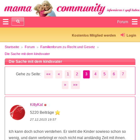
Forum
Kostenlos Mitglied werden
Login
Startseite
Forum
Familienforum zu Recht und Gesetz
Die Sache mit dem kindsvater
Die Sache mit dem kindsvater
Gehe zu Seite:
««
«
1
2
3
4
5
6
7
»
»»
KittyKat
5220 Beiträge
27.12.2015 19:57
Ich kann doch schon verstehen. Er sieht die Kinder sowieso schon so
wenig, und dann verbringt er noch nicht mal anständig Zeit mit ihnen.