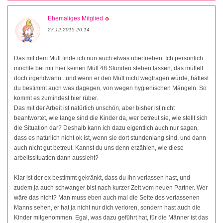
Ehemaliges Mitglied
27.12.2015 20:14
Das mit dem Müll finde ich nun auch etwas übertrieben. Ich persönlich
möchte bei mir hier keinen Müll 48 Stunden stehen lassen, das müffelt
doch irgendwann...und wenn er den Müll nicht wegtragen würde, hättest
du bestimmt auch was dagegen, von wegen hygienischen Mängeln. So
kommt es zumindest hier rüber.
Das mit der Arbeit ist natürlich unschön, aber bisher ist nicht
beantwortet, wie lange sind die Kinder da, wer betreut sie, wie stellt sich
die Situation dar? Deshalb kann ich dazu eigentlich auch nur sagen,
dass es natürlich nicht ok ist, wenn sie dort stundenlang sind, und dann
auch nicht gut betreut. Kannst du uns denn erzählen, wie diese
arbeitssituation dann aussieht?
Klar ist der ex bestimmt gekränkt, dass du ihn verlassen hast, und
zudem ja auch schwanger bist nach kurzer Zeit vom neuen Partner. Wer
wäre das nicht? Man muss eben auch mal die Seite des verlassenen
Manns sehen, er hat ja nicht nur dich verloren, sondern hast auch die
Kinder mitgenommen. Egal, was dazu geführt hat, für die Männer ist das