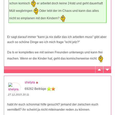
schon komisch
er arbeitet doch keine 24std und geht dauerhaft
Müll wegbringen
Oder lebt der im Chaos und kann das alles
nicht so einplanen mit den Kindern?
Er sagt darauf immer "kann ja nix dafür das ich arbeiten muss" gibt aber
auch so schöne Dinge wo ich mich frage "echt jetz?"
Da Is er komplettes we mit seinen Freunden unterwegs und kann frei
machen. Wenn er die Kinder hat, geht das komischerweise nicht.
shelyra
69262 Beiträge
27.12.2015 20:11
habt ihr euch schonmal hilfe gesucht? jemand der zwischen euch
vermittelt? ihr scheint ja nicht miteinander reden zu können.