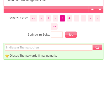
Ja und auf Nachfrage bei ihm!
Gehe zu Seite:
««
«
1
2
3
4
5
6
7
»
»»
Springe zu Seite:
Dieses Thema wurde 8 mal gemerkt