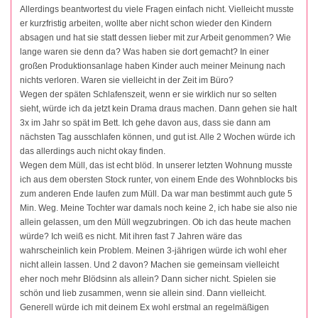
Allerdings beantwortest du viele Fragen einfach nicht. Vielleicht musste
er kurzfristig arbeiten, wollte aber nicht schon wieder den Kindern
absagen und hat sie statt dessen lieber mit zur Arbeit genommen? Wie
lange waren sie denn da? Was haben sie dort gemacht? In einer
großen Produktionsanlage haben Kinder auch meiner Meinung nach
nichts verloren. Waren sie vielleicht in der Zeit im Büro?
Wegen der späten Schlafenszeit, wenn er sie wirklich nur so selten
sieht, würde ich da jetzt kein Drama draus machen. Dann gehen sie halt
3x im Jahr so spät im Bett. Ich gehe davon aus, dass sie dann am
nächsten Tag ausschlafen können, und gut ist. Alle 2 Wochen würde ich
das allerdings auch nicht okay finden.
Wegen dem Müll, das ist echt blöd. In unserer letzten Wohnung musste
ich aus dem obersten Stock runter, von einem Ende des Wohnblocks bis
zum anderen Ende laufen zum Müll. Da war man bestimmt auch gute 5
Min. Weg. Meine Tochter war damals noch keine 2, ich habe sie also nie
allein gelassen, um den Müll wegzubringen. Ob ich das heute machen
würde? Ich weiß es nicht. Mit ihren fast 7 Jahren wäre das
wahrscheinlich kein Problem. Meinen 3-jährigen würde ich wohl eher
nicht allein lassen. Und 2 davon? Machen sie gemeinsam vielleicht
eher noch mehr Blödsinn als allein? Dann sicher nicht. Spielen sie
schön und lieb zusammen, wenn sie allein sind. Dann vielleicht.
Generell würde ich mit deinem Ex wohl erstmal an regelmäßigen