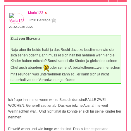
Maria123
1258 Beiträge
27.12.2015 20:27
Zitat von Shayana:
Naja aber ihr beide habt ja das Recht dazu zu bestimmen wie sie
sich sehen oder? Dann muss er sich halt frei nehmen wenn er die
Kinder haben möchte? Sonst kannst die Kinder ja gleich bei seinen
Chef auch abgeben
oder seinen Arbeitskollegen...wenn er schon
mit Freunden was unternehmen kann ec...er kann sich ja nicht
dauerhaft vor der Verantwortung drücken...
Ich frage ihn immer wenn wir zu Besuch dort sind! ALLE ZWEI
WOCHEN. Generell sagt er ab! Das war jetz ne Ausnahme weil
Weihnachten war... Und nicht mal da konnte er sich für seine Kinder frei
nehmen!
Er weiß wann und wie lange wir da sind! Das Is keine spontane