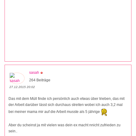
sasah
264 Beiträge
27.12.2015 20:02
Das mit dem Müll finde ich persönlich auch etwas über trieben, das mit
der Arbeit darüber lässt sich durchaus streiten wobei ich auch 3,2 mal
bei meiner mama mir auf die Arbeit musste als 5 jährige
Aber du scheinst ja mit vielen was dein ex macht nnicht zufrieden zu
sein..