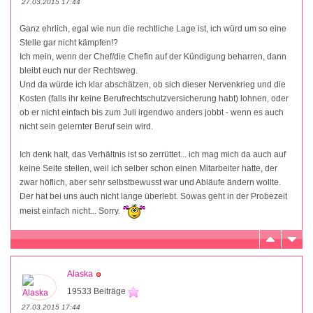
27.03.2015 17:44
Ganz ehrlich, egal wie nun die rechtliche Lage ist, ich würd um so eine
Stelle gar nicht kämpfen!?
Ich mein, wenn der Chef/die Chefin auf der Kündigung beharren, dann
bleibt euch nur der Rechtsweg.
Und da würde ich klar abschätzen, ob sich dieser Nervenkrieg und die
Kosten (falls ihr keine Berufrechtschutzversicherung habt) lohnen, oder
ob er nicht einfach bis zum Juli irgendwo anders jobbt - wenn es auch
nicht sein gelernter Beruf sein wird.
Ich denk halt, das Verhältnis ist so zerrüttet... ich mag mich da auch auf
keine Seite stellen, weil ich selber schon einen Mitarbeiter hatte, der
zwar höflich, aber sehr selbstbewusst war und Abläufe ändern wollte.
Der hat bei uns auch nicht lange überlebt. Sowas geht in der Probezeit
meist einfach nicht... Sorry.
Alaska
19533 Beiträge
27.03.2015 17:44