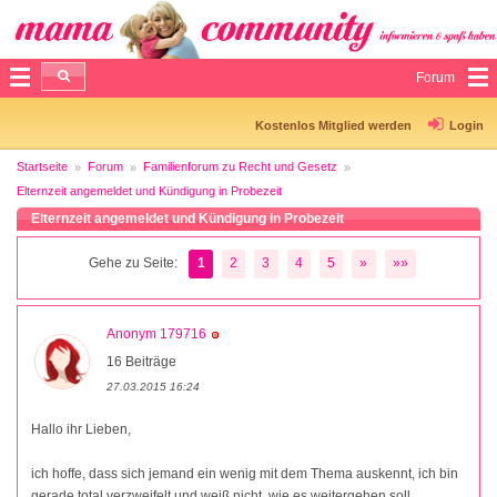
Forum
Kostenlos Mitglied werden
Login
Startseite
Forum
Familienforum zu Recht und Gesetz
Elternzeit angemeldet und Kündigung in Probezeit
Elternzeit angemeldet und Kündigung in Probezeit
Gehe zu Seite:
1
2
3
4
5
»
»»
Anonym 179716
16 Beiträge
27.03.2015 16:24
Hallo ihr Lieben,
ich hoffe, dass sich jemand ein wenig mit dem Thema auskennt, ich bin
gerade total verzweifelt und weiß nicht, wie es weitergehen soll.