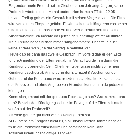
Folgendes: mein Freund hat im Oktober einen Job angefangen, seine
Probezeit würde diesen Monat enden. Nun ist mein ET der 22.05. .
Letzten Freitag gab es ein Gespräch mit seinen Vorgesetzten. Die Firma
wird von einem Ehepaar geführt. Er wird schon seit längerem von seiner
Chefin auf absolut unpassende Art und Weise denunziert und seine
Arbeit sabotiert. Ich möchte das jetzt nicht unbedingt weiter ausführen.
Mein Freund hat es bisher immer "hingenommen". Er hatte ja auch
keine andere Wahl, da der Vertrag ja befristet war.
Heute gab es dann das zweite Gespräch. Im Vorfeld gab er den Zettel
für die Anmeldung der Elternzeit ab. Im Verlauf wurde ihm dann die
Kündigung überreicht. Sein Chef meinte, er wisse nichts von einem
Kündigungsschutz ab Anmeldung der Elternzeit 8 Wochen vor der
Geburt und die Kündigung wäre trotzdem rechtskräftig. Er sei ja noch in
der Probezeit und ohne Angabe von Gründen könne man da jederzeit
kündigen.
Kennt sich jemand mit der genauen Rechtslage aus? Was stimmt denn
nun? Besteht der Kündigungsschutz im Bezug auf die Elternzeit auch
vor Ablauf der Probezeit?
Ich weiß gerade gar nicht wie es weiter gehen soll...
ALG1 steht ihm übrigens nicht zu, bis Oktober letzten Jahres hatte er
"nur" ein Promotionsstipendium und somit noch kein Jahr
sozialversicherungspflichtige Tätigkeit...