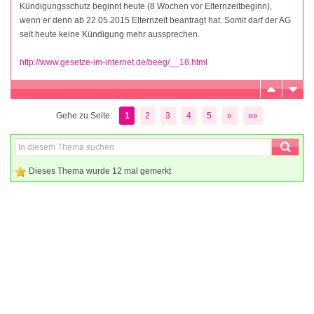
Kündigungsschutz beginnt heute (8 Wochen vor Elternzeitbeginn),
wenn er denn ab 22.05.2015 Elternzeit beantragt hat. Somit darf der AG
seit heute keine Kündigung mehr aussprechen.
http://www.gesetze-im-internet.de/beeg/__18.html
Gehe zu Seite:
1
2
3
4
5
»
»»
Dieses Thema wurde 12 mal gemerkt