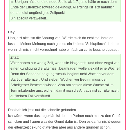
Im Übrigen hätte er eine neue Stelle ab 1.7., also hätte er nach dem
Ende der Elternzeit sowieso gekündigt. Allerdings ist jetzt natürlich
der absolut ungünstigste Zeitpunkt...
Bin absolut verzweifelt...
Hey
Hab jetzt nicht so die Ahnung von. Würde mich da echt mal beraten
lassen. Meiner Meinung nach gibt es ein kleines "Schlupfloch". Ihr habt
wenn ich mich nicht verrechnet habe einfach zu zeitig bescheidgesagt.
Zitat:
Väter haben nur wenig Zeit, wenn sie fristgerecht und ohne Angst vor
einer Kündigung die Elternzeit beantragen wollen: exakt eine Woche!
Denn der Sonderkündigungsschutz beginnt acht Wochen vor dem
Start der Elternzeit. Und sieben Wochen vor Beginn muss der
Arbeitgeber Bescheid wissen. Also am besten diese Woche rot im
Terminkalender anstreichen, damit man die Antragsfrist zur Elternzeit
auf keinen Fall versäumt!
Das hab ich jetzt auf die schnelle gefunden.
Ich würde wenn das abgeklärt ist deinen Partner noch mal zu den Chefs
schicken und fragen was der Grund dafür ist. Den es darf ja nicht wegen
der elternzeit gekündigt werden aber aus andere gründen schon.