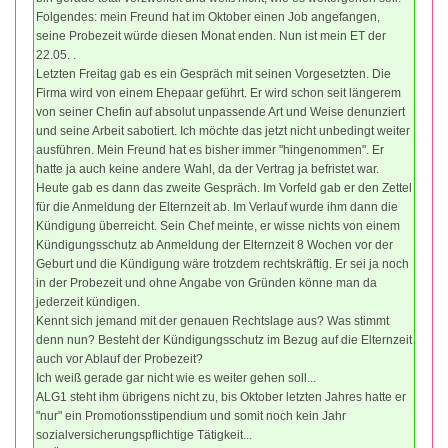
Folgendes: mein Freund hat im Oktober einen Job angefangen,
seine Probezeit würde diesen Monat enden. Nun ist mein ET der
22.05. .
Letzten Freitag gab es ein Gespräch mit seinen Vorgesetzten. Die
Firma wird von einem Ehepaar geführt. Er wird schon seit längerem
von seiner Chefin auf absolut unpassende Art und Weise denunziert
und seine Arbeit sabotiert. Ich möchte das jetzt nicht unbedingt weiter
ausführen. Mein Freund hat es bisher immer "hingenommen". Er
hatte ja auch keine andere Wahl, da der Vertrag ja befristet war.
Heute gab es dann das zweite Gespräch. Im Vorfeld gab er den Zettel
für die Anmeldung der Elternzeit ab. Im Verlauf wurde ihm dann die
Kündigung überreicht. Sein Chef meinte, er wisse nichts von einem
Kündigungsschutz ab Anmeldung der Elternzeit 8 Wochen vor der
Geburt und die Kündigung wäre trotzdem rechtskräftig. Er sei ja noch
in der Probezeit und ohne Angabe von Gründen könne man da
jederzeit kündigen.
Kennt sich jemand mit der genauen Rechtslage aus? Was stimmt
denn nun? Besteht der Kündigungsschutz im Bezug auf die Elternzeit
auch vor Ablauf der Probezeit?
Ich weiß gerade gar nicht wie es weiter gehen soll...
ALG1 steht ihm übrigens nicht zu, bis Oktober letzten Jahres hatte er
"nur" ein Promotionsstipendium und somit noch kein Jahr
sozialversicherungspflichtige Tätigkeit...