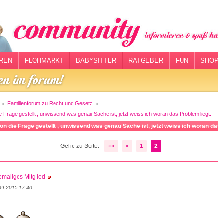
REN
FLOHMARKT
BABYSITTER
RATGEBER
FUN
SHOP
Familienforum zu Recht und Gesetz
 Frage gestellt , unwissend was genau Sache ist, jetzt weiss ich woran das Problem liegt.
n die Frage gestellt , unwissend was genau Sache ist, jetzt weiss ich woran da
Gehe zu Seite:
««
«
1
2
maliges Mitglied
09.2015 17:40