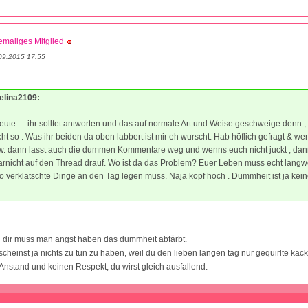
maliges Mitglied
09.2015 17:55
Melina2109:
eute -.- ihr solltet antworten und das auf normale Art und Weise geschweige denn ,
icht so . Was ihr beiden da oben labbert ist mir eh wurscht. Hab höflich gefragt & we
tw. dann lasst auch die dummen Kommentare weg und wenns euch nicht juckt , da
arnicht auf den Thread drauf. Wo ist da das Problem? Euer Leben muss echt langwe
 verklatschte Dinge an den Tag legen muss. Naja kopf hoch . Dummheit ist ja keine
 dir muss man angst haben das dummheit abfärbt.
cheinst ja nichts zu tun zu haben, weil du den lieben langen tag nur gequirlte kacke
Anstand und keinen Respekt, du wirst gleich ausfallend.