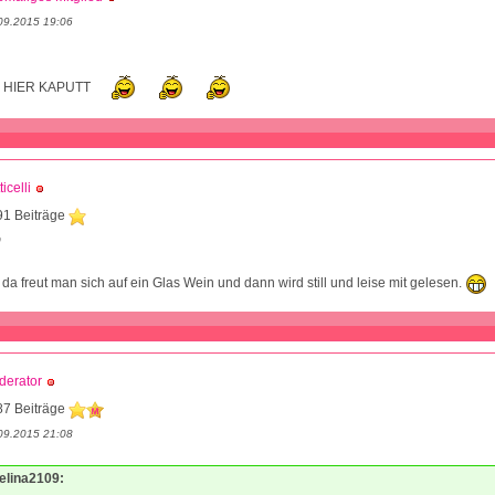
09.2015 19:06
 HIER KAPUTT
ticelli
91 Beiträge
0
 da freut man sich auf ein Glas Wein und dann wird still und leise mit gelesen.
derator
87 Beiträge
09.2015 21:08
Melina2109: