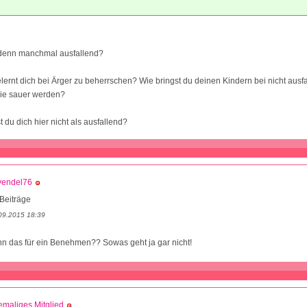
 denn manchmal ausfallend?
elernt dich bei Ärger zu beherrschen? Wie bringst du deinen Kindern bei nicht ausf
ie sauer werden?
 du dich hier nicht als ausfallend?
vendel76
Beiträge
09.2015 18:39
nn das für ein Benehmen?? Sowas geht ja gar nicht!
maliges Mitglied