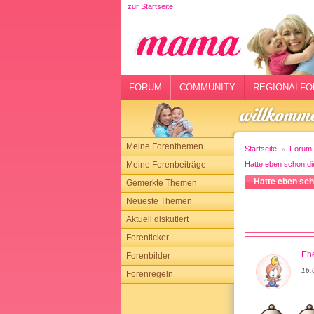
zur Startseite
rtseite
rum
mmunity
FORUM
COMMUNITY
REGIONALFO
gionalforen
ohmarkt
Meine Forenthemen
Startseite
Forum
ysitter
Meine Forenbeiträge
Hatte eben schon die
Hatte eben scho
Gemerkte Themen
tgeber
Neueste Themen
n
Aktuell diskutiert
Forenticker
opping
Ehe
Forenbilder
16.
Forenregeln
sloggen