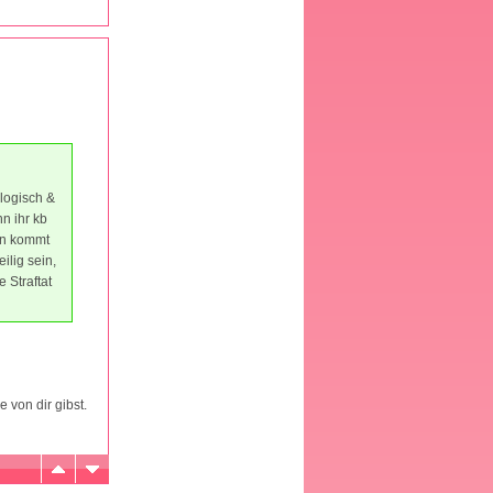
 logisch &
nn ihr kb
nn kommt
ilig sein,
 Straftat
 von dir gibst.