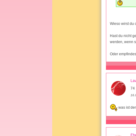
Wieso wirst du
Hast du nicht g
werden, wenn s
Oder empfindest
La
74 
16.
was ist de
Ehe