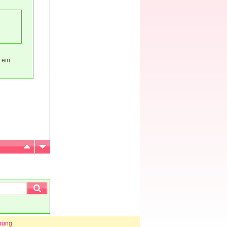
 ein
bung