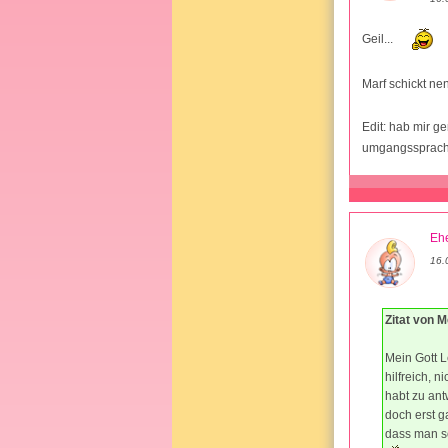
Geil...
Marf schickt n
Edit: hab mir g
umgangssprach
Ehe
16.
Zitat von 
Mein Gott L
hilfreich, n
habt zu an
doch erst g
dass man so