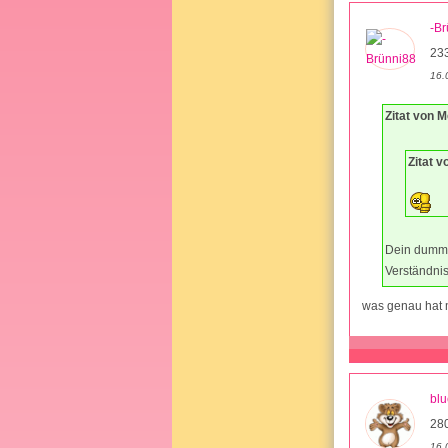
-Br
23
16.
Zitat von 
Zitat v
Dein dumme
Verständni
was genau hat m
blu
28
16.