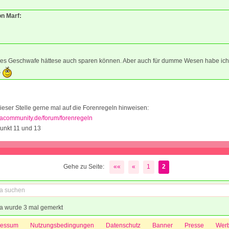
on Marf:
s Geschwafe hättese auch sparen können. Aber auch für dumme Wesen habe ich
s
ieser Stelle gerne mal auf die Forenregeln hinweisen:
acommunity.de/forum/forenregeln
unkt 11 und 13
Gehe zu Seite:
««
«
1
2
a wurde 3 mal gemerkt
ressum
Nutzungsbedingungen
Datenschutz
Banner
Presse
Wer