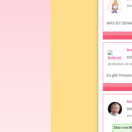
16.
WAS IST DENN
Bot
92
16.09.2015 19:1
Es gibt Threads
Mo
94
16.
Zitat von 