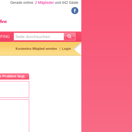
Gerade online:
2 Mitglieder
und 442 Gäste
FORUM
Meine Forenthemen
Meine Forenbeiträge
PING
Gemerkte Themen
Kostenlos Mitglied werden
Login
Neueste Themen
Aktuell diskutiert
s Problem liegt.
Forenticker
Forenbilder
Forenregeln