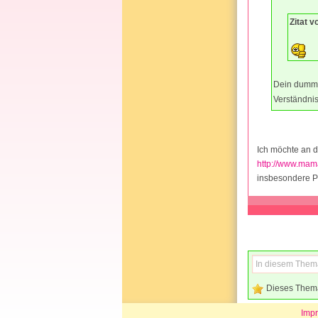
Zitat v
Dein dumme
Verständni
Ich möchte an d
http://www.mam
insbesondere P
Dieses Them
Imp