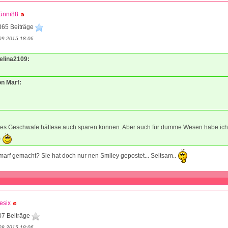
ünni88
365 Beiträge
09.2015 18:06
Melina2109:
on Marf:
s Geschwafe hättese auch sparen können. Aber auch für dumme Wesen habe ich
s
arf gemacht? Sie hat doch nur nen Smiley gepostet... Seltsam..
esix
07 Beiträge
09.2015 18:06