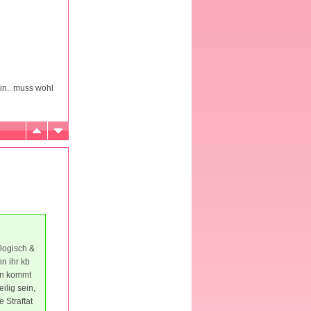
in.. muss wohl
 logisch &
nn ihr kb
nn kommt
ilig sein,
 Straftat