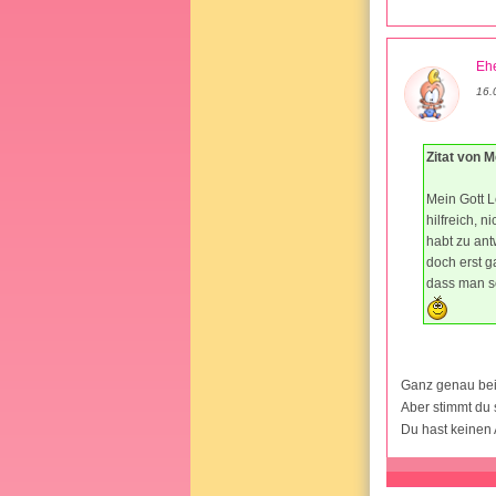
Ehe
16.
Zitat von 
Mein Gott L
hilfreich, n
habt zu an
doch erst g
dass man so
Ganz genau bei
Aber stimmt du s
Du hast keinen 