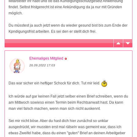
Mitarbeiter ihr habt und ob das Kündigungsschutzgesetz Anwendung
findet. Selbst fristgerecht ist eine Ankündigung da ja nur mit Gründen
möglich.
Du müsstest ja auch jetzt wenn du wieder gesund bist bis zum Ende der
Kpndigungsfrist arbeiten. Es sei den er stellt dich frei.
Ehemaliges Mitglied
26.09.2022 17:03
Das war sicher ein heftiger Schock für dich. Tut mir leid.
Ich würde auf gar keinen Fall jetzt selber einen Brief schreiben, wenn du
am Mittwoch sowieso einen Termin beim Rechtsanwalt hast. Da kann
man viel falsch machen, wenn man sich nicht auskennt.
Sei mir nicht böse. Aber du hast dich hier zunächst so unklar
ausgedrückt, wir mussten erst mal rätseln was gemeint war, dass ich
etwas Zweifel habe, dass du einen "guten" Brief an deinen Arbeitgeber