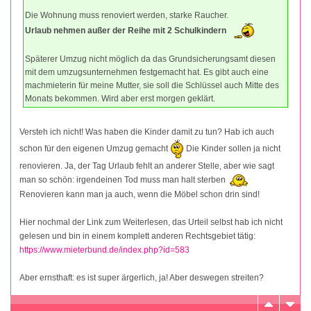
Die Wohnung muss renoviert werden, starke Raucher.
Urlaub nehmen außer der Reihe mit 2 Schulkindern
Späterer Umzug nicht möglich da das Grundsicherungsamt diesen
mit dem umzugsunternehmen festgemacht hat. Es gibt auch eine
machmieterin für meine Mutter, sie soll die Schlüssel auch Mitte des
Monats bekommen. Wird aber erst morgen geklärt.
Versteh ich nicht! Was haben die Kinder damit zu tun? Hab ich auch
schon für den eigenen Umzug gemacht
Die Kinder sollen ja nicht
renovieren. Ja, der Tag Urlaub fehlt an anderer Stelle, aber wie sagt
man so schön: irgendeinen Tod muss man halt sterben
Renovieren kann man ja auch, wenn die Möbel schon drin sind!
Hier nochmal der Link zum Weiterlesen, das Urteil selbst hab ich nicht
gelesen und bin in einem komplett anderen Rechtsgebiet tätig:
https://www.mieterbund.de/index.php?id=583
Aber ernsthaft: es ist super ärgerlich, ja! Aber deswegen streiten?