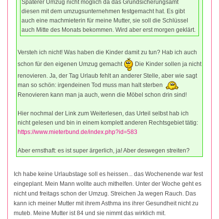
Späterer Umzug nicht möglich da das Grundsicherungsamt
diesen mit dem umzugsunternehmen festgemacht hat. Es gibt
auch eine machmieterin für meine Mutter, sie soll die Schlüssel
auch Mitte des Monats bekommen. Wird aber erst morgen geklärt.
Versteh ich nicht! Was haben die Kinder damit zu tun? Hab ich auch
schon für den eigenen Umzug gemacht
Die Kinder sollen ja nicht
renovieren. Ja, der Tag Urlaub fehlt an anderer Stelle, aber wie sagt
man so schön: irgendeinen Tod muss man halt sterben
Renovieren kann man ja auch, wenn die Möbel schon drin sind!
Hier nochmal der Link zum Weiterlesen, das Urteil selbst hab ich
nicht gelesen und bin in einem komplett anderen Rechtsgebiet tätig:
https://www.mieterbund.de/index.php?id=583
Aber ernsthaft: es ist super ärgerlich, ja! Aber deswegen streiten?
Ich habe keine Urlaubstage soll es heissen... das Wochenende war fest
eingeplant. Mein Mann wollte auch mithelfen. Unter der Woche geht es
nicht und freitags schon der Umzug. Streichen Ja wegen Rauch. Das
kann ich meiner Mutter mit ihrem Asthma ins ihrer Gesundheit nicht zu
muteb. Meine Mutter ist 84 und sie nimmt das wirklich mit.