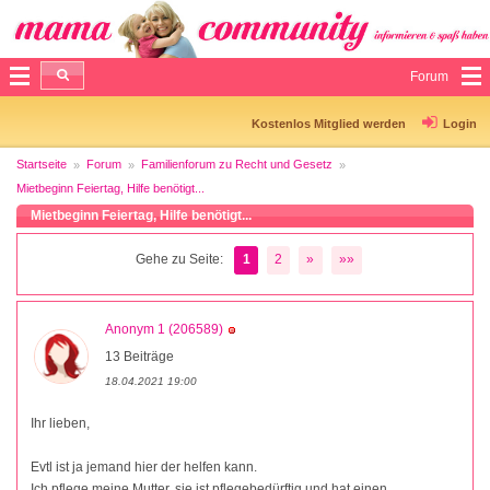
Forum
Kostenlos Mitglied werden
Login
Startseite
Forum
Familienforum zu Recht und Gesetz
Mietbeginn Feiertag, Hilfe benötigt...
Mietbeginn Feiertag, Hilfe benötigt...
Gehe zu Seite:
1
2
»
»»
Anonym 1 (206589)
13 Beiträge
18.04.2021 19:00
Ihr lieben,
Evtl ist ja jemand hier der helfen kann.
Ich pflege meine Mutter, sie ist pflegebedürftig und hat einen