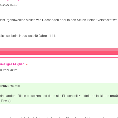
09.2021 07:19
nicht irgendwelche stellen wie Dachboden oder in den Seiten kleine "Verstecke" wo
lich so, beim Haus was 40 Jahre alt ist.
maliges Mitglied
09.2021 07:26
Benutzername:
 eine andere Fliese einsetzen und dann alle Fliesen mit Kreidefarbe lackieren
(natü
 Firma).