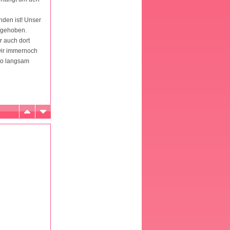
inden ist! Unser
ufgehoben.
r auch dort
 wir immernoch
 So langsam