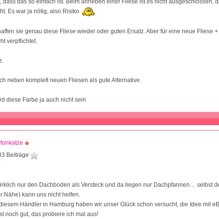
t, dass das so einfach ist. Beim anheben einer Fliese ist es nicht ausgeschlossen, 
ht. Es war ja nötig, also Risiko
ffen sie genau diese Fliese wieder oder guten Ersatz. Aber für eine neue Fliese + 
ht verpflichtet.
z.
ch neben komplett neuen Fliesen als gute Alternative.
rd diese Farbe ja auch nicht sein
tonkatze
33 Beiträge
6
wirklich nur den Dachboden als Versteck und da liegen nur Dachpfannen… selbst d
er Nähe) kann uns nicht helfen.
diesem Händler in Hamburg haben wir unser Glück schon versucht, die Idee mit e
st noch gut, das probiere ich mal aus!