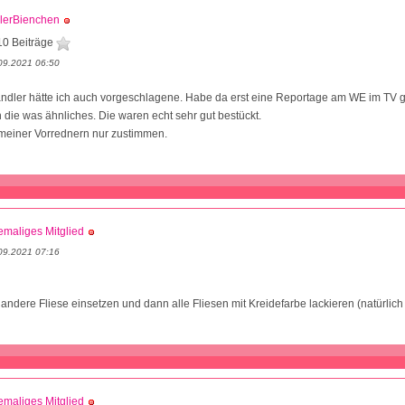
lerBienchen
10 Beiträge
09.2021 06:50
ndler hätte ich auch vorgeschlagene. Habe da erst eine Reportage am WE im TV 
n die was ähnliches. Die waren echt sehr gut bestückt.
 meiner Vorrednern nur zustimmen.
maliges Mitglied
09.2021 07:16
e andere Fliese einsetzen und dann alle Fliesen mit Kreidefarbe lackieren (natürlich
maliges Mitglied