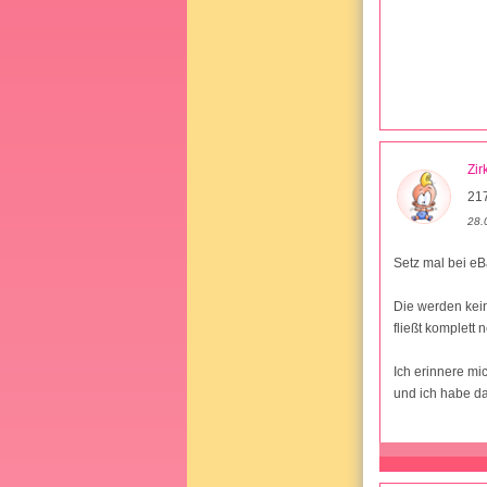
Zir
21
28.
Setz mal bei eB
Die werden kei
fließt komplett 
Ich erinnere mi
und ich habe d