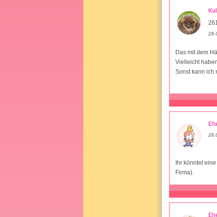
Kul
26
28.
Das mit dem Hä
Vielleicht habe
Sonst kann ich
Ehe
28.
Ihr könntet ein
Firma).
Ehe