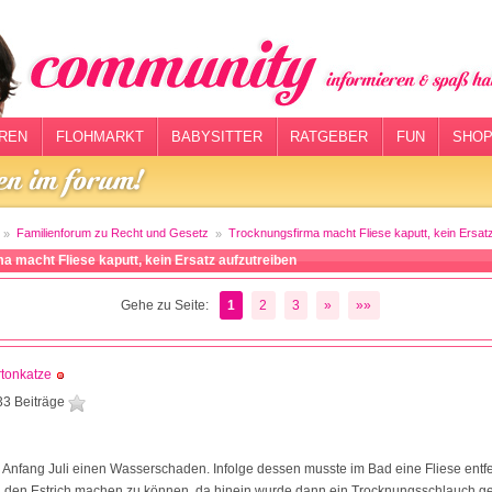
REN
FLOHMARKT
BABYSITTER
RATGEBER
FUN
SHOP
Familienforum zu Recht und Gesetz
Trocknungsfirma macht Fliese kaputt, kein Ersatz
a macht Fliese kaputt, kein Ersatz aufzutreiben
Gehe zu Seite:
1
2
3
»
»»
tonkatze
33 Beiträge
1
n Anfang Juli einen Wasserschaden. Infolge dessen musste im Bad eine Fliese ent
n den Estrich machen zu können, da hinein wurde dann ein Trocknungsschlauch 