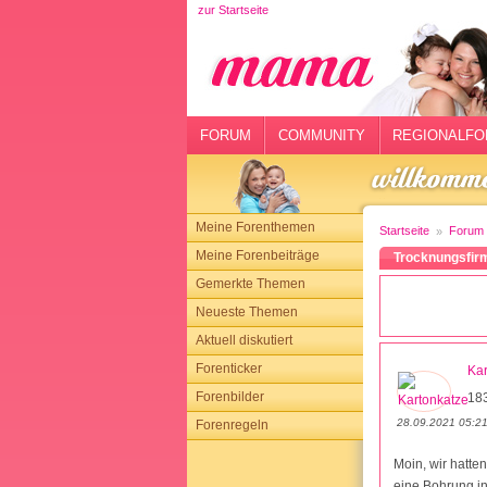
zur Startseite
rtseite
rum
mmunity
FORUM
COMMUNITY
REGIONALFO
gionalforen
ohmarkt
Meine Forenthemen
Startseite
Forum
ysitter
Meine Forenbeiträge
Trocknungsfirm
Gemerkte Themen
tgeber
Neueste Themen
n
Aktuell diskutiert
Forenticker
Kar
opping
Forenbilder
18
28.09.2021 05:2
Forenregeln
sloggen
Moin, wir hatte
eine Bohrung i