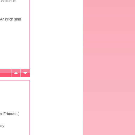
dass diese
Anstrich sind
er Erbauer (
Bay