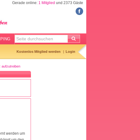
Gerade online:
1 Mitglied
und 2373 Gäste
FORUM
Meine Forenthemen
Meine Forenbeiträge
PING
Gemerkte Themen
Kostenlos Mitglied werden
Login
Neueste Themen
 aufzutreiben
Aktuell diskutiert
Forenticker
Forenbilder
Forenregeln
fernt werden um
gehängt um den