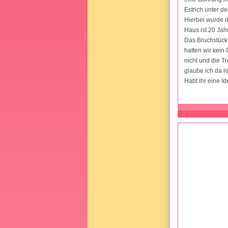
Estrich unter d
Hierbei wurde di
Haus ist 20 Jah
Das Bruchstück 
hatten wir kein
nicht und die T
glaube ich da n
Habt ihr eine 