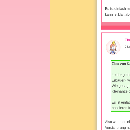
Es ist einfach 
kann ist klar, a
Ehe
28.
Zitat von K
Leider gibt
Erbauer ( w
Wie gesagt 
Kleinanzeig
Es ist einf
passieren k
Also wenn es ei
Versicherung na