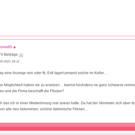
konia85
74 Beiträge
09.2021 06:11
ay eine Anzeige rein oder fb, Evtl lagert jemand solche im Keller….
ne Möglichkeit haben sie zu ersetzen… kannst höchstens ne ganz schwarze reinma
neu und die Firma beschafft die Fliesen?
ch das ich in einer Mietwohnung mal sowas hatte. Da hat der Vermieter sich aber
ann alle neu bekommen, schöne italienische Fliesen…