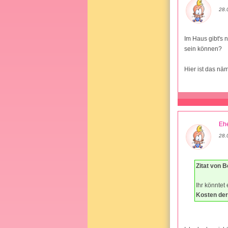
28.
Im Haus gibt's 
sein können?
Hier ist das näm
Ehe
28.
Zitat von 
Ihr könntet
Kosten der