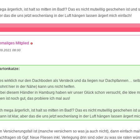
mega ärgerlich, ist halt so mitten im Bad!? Das es nicht mutwillig geschehen ist und
ber das die uns jetzt wochenlang in der Luft hängen lassen ärgert mich einfach!
maliges Mitglied
09.2021 08:00
artonkatze:
 es wirklich nur den Dachboden als Versteck und da liegen nur Dachpfannen… selb
ohnt hier in der Nähe) kann uns nicht helfen.
bei diesem Händler in Hamburg haben wir unser Glück schon versucht, die Idee m
en ist noch gut, das probiere ich mal aus!
ach mega ärgerlich, ist halt so mitten im Bad!? Das es nicht mutwillig geschehen ist
ann ist klar, aber das die uns jetzt wochenlang in der Luft hängen lassen ärgert mic
n Versicherungsfall ist (manche versichern so was ja auch nicht), dann einfach mal
chfragen ob Ggf. Neue Fliesen inkl. Verlegung drin sind oder zu was sie raten wür