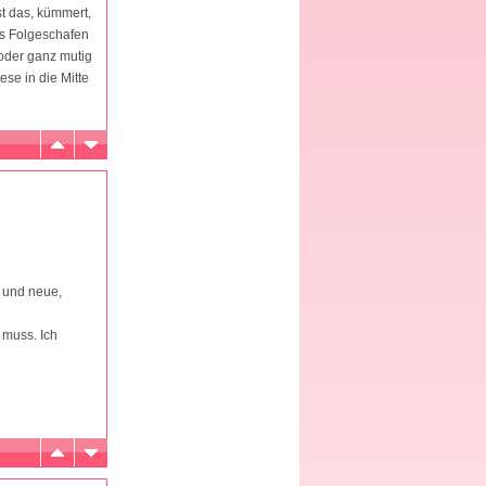
st das, kümmert,
ls Folgeschafen
 oder ganz mutig
se in die Mitte
n und neue,
 muss. Ich