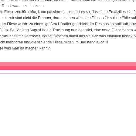
er Duschwanne zu trocknen.
e Fliese zerstört ( klar, kann passieren)… nun ist es so, das keine Ersatzfliese zu f
re alt, wir sind nicht die Erbauer, darum haben wir keine Fliesen für solche Fälle a
der Fliese wurde zu einem großen Händler geschickt der Restposten aufkauft, abe
 Glück. Seit Anfang August ist die Trocknung nun beendet, eine neue Fliese haben
rocknungsfirma vertröstet uns seit Wochen damit das sie sich was einfallen lässt!?
icht mehr dran und die fehlende Fliese mitten im Bad nervt auch !!!
Idee was man da machen kann?