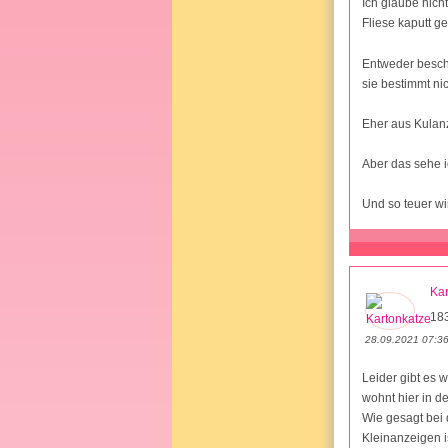
Ich glaube nich
Fliese kaputt ge
Entweder bescha
sie bestimmt nic
Eher aus Kulan
Aber das sehe i
Und so teuer wi
Kar
18
28.09.2021 07:3
Leider gibt es 
wohnt hier in d
Wie gesagt bei 
Kleinanzeigen i