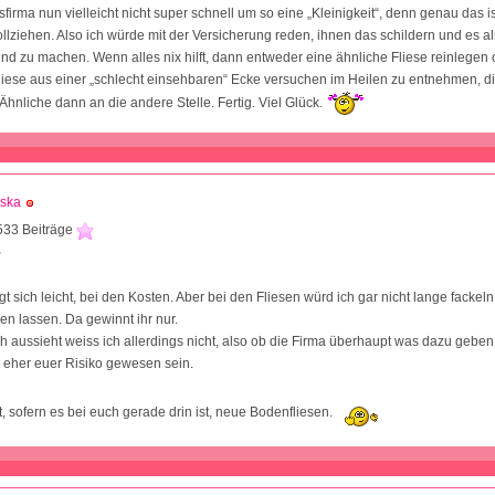
firma nun vielleicht nicht super schnell um so eine „Kleinigkeit“, denn genau das i
llziehen. Also ich würde mit der Versicherung reden, ihnen das schildern und es a
nd zu machen. Wenn alles nix hilft, dann entweder eine ähnliche Fliese reinlegen
liese aus einer „schlecht einsehbaren“ Ecke versuchen im Heilen zu entnehmen, die
Ähnliche dann an die andere Stelle. Fertig. Viel Glück.
aska
533 Beiträge
2
gt sich leicht, bei den Kosten. Aber bei den Fliesen würd ich gar nicht lange fackel
n lassen. Da gewinnt ihr nur.
ch aussieht weiss ich allerdings nicht, also ob die Firma überhaupt was dazu geben
 eher euer Risiko gewesen sein.
, sofern es bei euch gerade drin ist, neue Bodenfliesen.