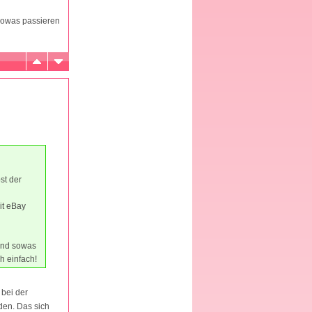
 sowas passieren
st der
it eBay
 und sowas
h einfach!
 bei der
den. Das sich