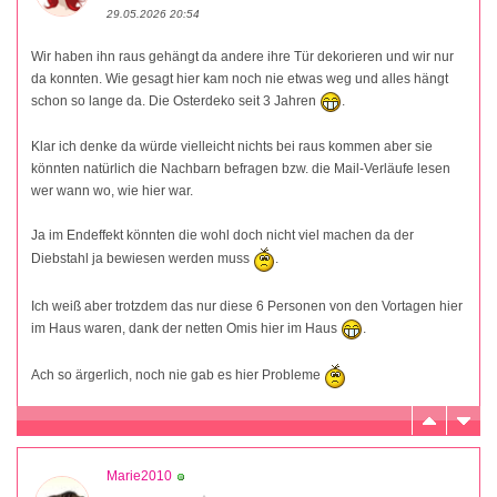
29.05.2026 20:54
Wir haben ihn raus gehängt da andere ihre Tür dekorieren und wir nur
da konnten. Wie gesagt hier kam noch nie etwas weg und alles hängt
schon so lange da. Die Osterdeko seit 3 Jahren
.
Klar ich denke da würde vielleicht nichts bei raus kommen aber sie
könnten natürlich die Nachbarn befragen bzw. die Mail-Verläufe lesen
wer wann wo, wie hier war.
Ja im Endeffekt könnten die wohl doch nicht viel machen da der
Diebstahl ja bewiesen werden muss
.
Ich weiß aber trotzdem das nur diese 6 Personen von den Vortagen hier
im Haus waren, dank der netten Omis hier im Haus
.
Ach so ärgerlich, noch nie gab es hier Probleme
Marie2010