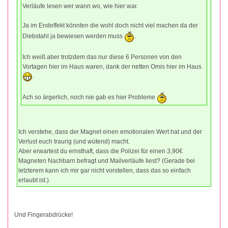
Verläufe lesen wer wann wo, wie hier war.
Ja im Endeffekt könnten die wohl doch nicht viel machen da der
Diebstahl ja bewiesen werden muss
.
Ich weiß aber trotzdem das nur diese 6 Personen von den
Vortagen hier im Haus waren, dank der netten Omis hier im Haus
.
Ach so ärgerlich, noch nie gab es hier Probleme
Ich verstehe, dass der Magnet einen emotionalen Wert hat und der
Verlust euch traurig (und wütend) macht.
Aber erwartest du ernsthaft, dass die Polizei für einen 3,90€
Magneten Nachbarn befragt und Mailverläufe liest? (Gerade bei
letzterem kann ich mir gar nicht vorstellen, dass das so einfach
erlaubt ist.)
Und Fingerabdrücke!