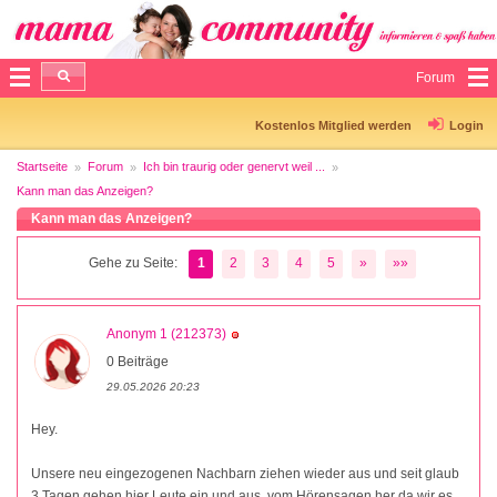
Forum
Kostenlos Mitglied werden
Login
Startseite
Forum
Ich bin traurig oder genervt weil ...
Kann man das Anzeigen?
Kann man das Anzeigen?
Gehe zu Seite:
1
2
3
4
5
»
»»
Anonym 1 (212373)
0 Beiträge
29.05.2026 20:23
Hey.
Unsere neu eingezogenen Nachbarn ziehen wieder aus und seit glaub
3 Tagen gehen hier Leute ein und aus, vom Hörensagen her da wir es