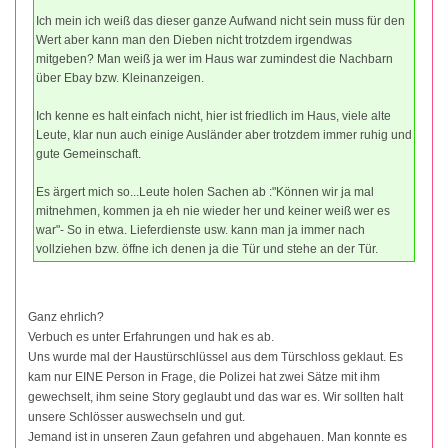
Ich mein ich weiß das dieser ganze Aufwand nicht sein muss für den
Wert aber kann man den Dieben nicht trotzdem irgendwas
mitgeben? Man weiß ja wer im Haus war zumindest die Nachbarn
über Ebay bzw. Kleinanzeigen.
Ich kenne es halt einfach nicht, hier ist friedlich im Haus, viele alte
Leute, klar nun auch einige Ausländer aber trotzdem immer ruhig und
gute Gemeinschaft.
Es ärgert mich so...Leute holen Sachen ab :"Können wir ja mal
mitnehmen, kommen ja eh nie wieder her und keiner weiß wer es
war"- So in etwa. Lieferdienste usw. kann man ja immer nach
vollziehen bzw. öffne ich denen ja die Tür und stehe an der Tür.
Ganz ehrlich?
Verbuch es unter Erfahrungen und hak es ab.
Uns wurde mal der Haustürschlüssel aus dem Türschloss geklaut. Es
kam nur EINE Person in Frage, die Polizei hat zwei Sätze mit ihm
gewechselt, ihm seine Story geglaubt und das war es. Wir sollten halt
unsere Schlösser auswechseln und gut.
Jemand ist in unseren Zaun gefahren und abgehauen. Man konnte es