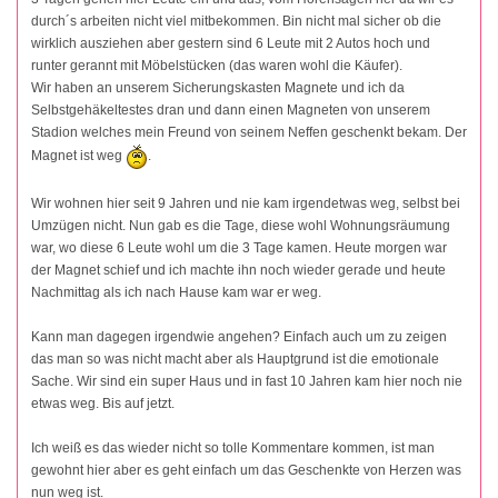
durch´s arbeiten nicht viel mitbekommen. Bin nicht mal sicher ob die
wirklich ausziehen aber gestern sind 6 Leute mit 2 Autos hoch und
runter gerannt mit Möbelstücken (das waren wohl die Käufer).
Wir haben an unserem Sicherungskasten Magnete und ich da
Selbstgehäkeltestes dran und dann einen Magneten von unserem
Stadion welches mein Freund von seinem Neffen geschenkt bekam. Der
Magnet ist weg
.
Wir wohnen hier seit 9 Jahren und nie kam irgendetwas weg, selbst bei
Umzügen nicht. Nun gab es die Tage, diese wohl Wohnungsräumung
war, wo diese 6 Leute wohl um die 3 Tage kamen. Heute morgen war
der Magnet schief und ich machte ihn noch wieder gerade und heute
Nachmittag als ich nach Hause kam war er weg.
Kann man dagegen irgendwie angehen? Einfach auch um zu zeigen
das man so was nicht macht aber als Hauptgrund ist die emotionale
Sache. Wir sind ein super Haus und in fast 10 Jahren kam hier noch nie
etwas weg. Bis auf jetzt.
Ich weiß es das wieder nicht so tolle Kommentare kommen, ist man
gewohnt hier aber es geht einfach um das Geschenkte von Herzen was
nun weg ist.