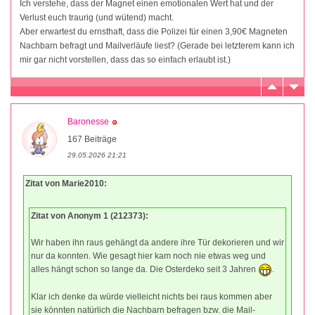
Ich verstehe, dass der Magnet einen emotionalen Wert hat und der
Verlust euch traurig (und wütend) macht.
Aber erwartest du ernsthaft, dass die Polizei für einen 3,90€ Magneten
Nachbarn befragt und Mailverläufe liest? (Gerade bei letzterem kann ich
mir gar nicht vorstellen, dass das so einfach erlaubt ist.)
Baronesse
167 Beiträge
29.05.2026 21:21
Zitat von Marie2010:
Zitat von Anonym 1 (212373):
Wir haben ihn raus gehängt da andere ihre Tür dekorieren und wir
nur da konnten. Wie gesagt hier kam noch nie etwas weg und
alles hängt schon so lange da. Die Osterdeko seit 3 Jahren
.
Klar ich denke da würde vielleicht nichts bei raus kommen aber
sie könnten natürlich die Nachbarn befragen bzw. die Mail-