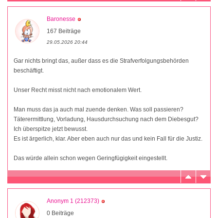
Baronesse
167 Beiträge
29.05.2026 20:44
Gar nichts bringt das, außer dass es die Strafverfolgungsbehörden
beschäftigt.
Unser Recht misst nicht nach emotionalem Wert.
Man muss das ja auch mal zuende denken. Was soll passieren?
Täterermittlung, Vorladung, Hausdurchsuchung nach dem Diebesgut?
Ich überspitze jetzt bewusst.
Es ist ärgerlich, klar. Aber eben auch nur das und kein Fall für die Justiz.
Das würde allein schon wegen Geringfügigkeit eingestellt.
Anonym 1 (212373)
0 Beiträge