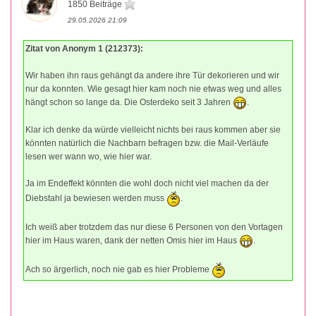
1850 Beiträge
29.05.2026 21:09
Zitat von Anonym 1 (212373):
Wir haben ihn raus gehängt da andere ihre Tür dekorieren und wir
nur da konnten. Wie gesagt hier kam noch nie etwas weg und alles
hängt schon so lange da. Die Osterdeko seit 3 Jahren
.
Klar ich denke da würde vielleicht nichts bei raus kommen aber sie
könnten natürlich die Nachbarn befragen bzw. die Mail-Verläufe
lesen wer wann wo, wie hier war.
Ja im Endeffekt könnten die wohl doch nicht viel machen da der
Diebstahl ja bewiesen werden muss
.
Ich weiß aber trotzdem das nur diese 6 Personen von den Vortagen
hier im Haus waren, dank der netten Omis hier im Haus
.
Ach so ärgerlich, noch nie gab es hier Probleme