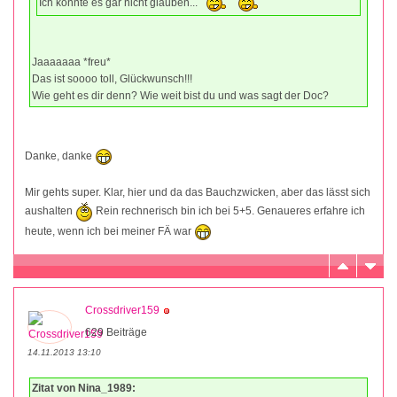
Ich konnte es gar nicht glauben...
Jaaaaaaa *freu*
Das ist soooo toll, Glückwunsch!!!
Wie geht es dir denn? Wie weit bist du und was sagt der Doc?
Danke, danke
Mir gehts super. Klar, hier und da das Bauchzwicken, aber das lässt sich
aushalten
Rein rechnerisch bin ich bei 5+5. Genaueres erfahre ich
heute, wenn ich bei meiner FÄ war
Crossdriver159
629 Beiträge
14.11.2013 13:10
Zitat von Nina_1989: