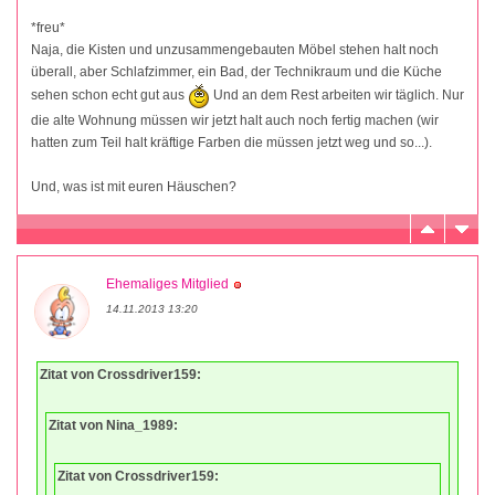
*freu*
Naja, die Kisten und unzusammengebauten Möbel stehen halt noch
überall, aber Schlafzimmer, ein Bad, der Technikraum und die Küche
sehen schon echt gut aus
Und an dem Rest arbeiten wir täglich. Nur
die alte Wohnung müssen wir jetzt halt auch noch fertig machen (wir
hatten zum Teil halt kräftige Farben die müssen jetzt weg und so...).
Und, was ist mit euren Häuschen?
Ehemaliges Mitglied
14.11.2013 13:20
Zitat von Crossdriver159:
Zitat von Nina_1989:
Zitat von Crossdriver159: