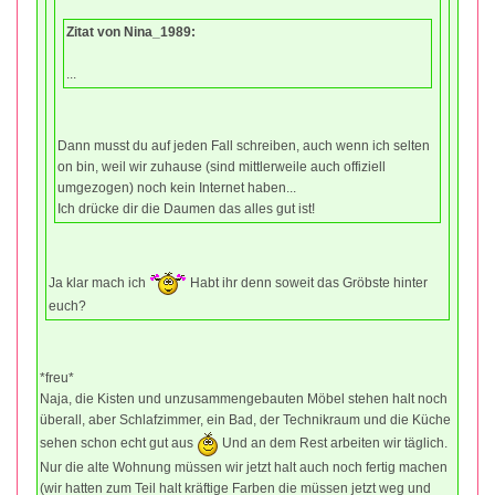
Zitat von Nina_1989:
...
Dann musst du auf jeden Fall schreiben, auch wenn ich selten
on bin, weil wir zuhause (sind mittlerweile auch offiziell
umgezogen) noch kein Internet haben...
Ich drücke dir die Daumen das alles gut ist!
Ja klar mach ich
Habt ihr denn soweit das Gröbste hinter
euch?
*freu*
Naja, die Kisten und unzusammengebauten Möbel stehen halt noch
überall, aber Schlafzimmer, ein Bad, der Technikraum und die Küche
sehen schon echt gut aus
Und an dem Rest arbeiten wir täglich.
Nur die alte Wohnung müssen wir jetzt halt auch noch fertig machen
(wir hatten zum Teil halt kräftige Farben die müssen jetzt weg und