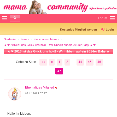
Forum
Kostenlos Mitglied werden
Login
Startseite
Forum
Kinderwunschforum
★ ❤ 2013 ist das Glück uns hold! - Wir hibbeln auf ein 2014er Baby ★ ❤
★ ❤ 2013 ist das Glück uns hold! - Wir hibbeln auf ein 2014er Baby ★
❤
...
Gehe zu Seite:
««
«
1
2
44
45
46
47
Ehemaliges Mitglied
09.11.2013 07:37
Hallo ihr Lieben,