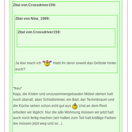
Zitat von Crossdriver159:
Zitat von Nina_1989:
Zitat von Crossdriver159:
...
Ja klar mach ich
Habt ihr denn soweit das Gröbste hinter
euch?
*freu*
Naja, die Kisten und unzusammengebauten Möbel stehen halt
noch überall, aber Schlafzimmer, ein Bad, der Technikraum und
die Küche sehen schon echt gut aus
Und an dem Rest
arbeiten wir täglich. Nur die alte Wohnung müssen wir jetzt halt
auch noch fertig machen (wir hatten zum Teil halt kräftige Farben
die müssen jetzt weg und so...).