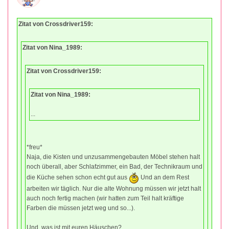
Zitat von Crossdriver159:
Zitat von Nina_1989:
Zitat von Crossdriver159:
Zitat von Nina_1989:
...
*freu*
Naja, die Kisten und unzusammengebauten Möbel stehen halt
noch überall, aber Schlafzimmer, ein Bad, der Technikraum und
die Küche sehen schon echt gut aus
Und an dem Rest
arbeiten wir täglich. Nur die alte Wohnung müssen wir jetzt halt
auch noch fertig machen (wir hatten zum Teil halt kräftige
Farben die müssen jetzt weg und so...).
Und, was ist mit euren Häuschen?