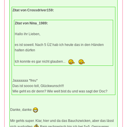
Zitat von Crossdriver159:
Zitat von Nina_1989:
Hallo ihr Lieben,
es ist soweit. Nach 5 ÜZ hab ich heute das in den Händen
halten dürfen
Ich konnte es gar nicht glauben...
Jaaaaaaa *freu*
Das ist soooo toll, Glückwunsch!!!
Wie geht es dir denn? Wie weit bist du und was sagt der Doc?
Danke, danke
Mir gehts super. Klar, hier und da das Bauchzwicken, aber das lässt
sich aushalten
Rein rechnerisch bin ich bei 5+5. Genaueres