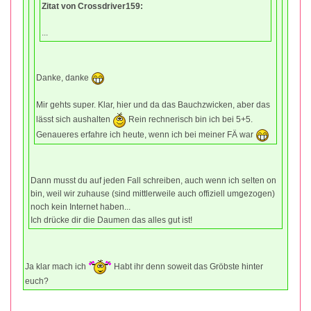
Zitat von Crossdriver159:
...
Danke, danke
Mir gehts super. Klar, hier und da das Bauchzwicken, aber das
lässt sich aushalten
Rein rechnerisch bin ich bei 5+5.
Genaueres erfahre ich heute, wenn ich bei meiner FÄ war
Dann musst du auf jeden Fall schreiben, auch wenn ich selten on
bin, weil wir zuhause (sind mittlerweile auch offiziell umgezogen)
noch kein Internet haben...
Ich drücke dir die Daumen das alles gut ist!
Ja klar mach ich
Habt ihr denn soweit das Gröbste hinter
euch?